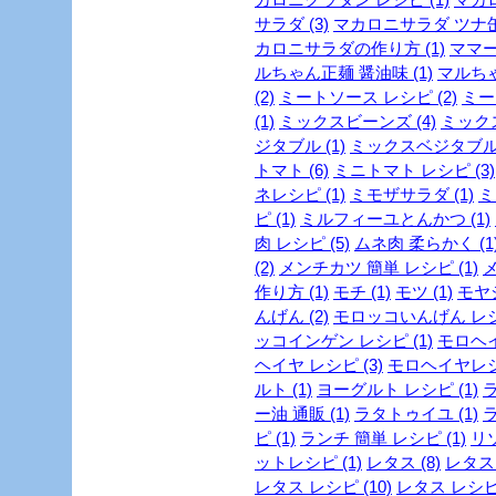
サラダ (3)
マカロニサラダ ツナ缶 
カロニサラダの作り方 (1)
ママー
ルちゃん正麺 醤油味 (1)
マルちゃ
(2)
ミートソース レシピ (2)
ミー
(1)
ミックスビーンズ (4)
ミックス
ジタブル (1)
ミックスベジタブル 
トマト (6)
ミニトマト レシピ (3)
ネレシピ (1)
ミモザサラダ (1)
ミ
ピ (1)
ミルフィーユとんかつ (1)
肉 レシピ (5)
ムネ肉 柔らかく (1
(2)
メンチカツ 簡単 レシピ (1)
メ
作り方 (1)
モチ (1)
モツ (1)
モヤシ
んげん (2)
モロッコいんげん レシピ
ッコインゲン レシピ (1)
モロヘイ
ヘイヤ レシピ (3)
モロヘイヤレシピ
ルト (1)
ヨーグルト レシピ (1)
ラ
ー油 通販 (1)
ラタトゥイユ (1)
ラ
ピ (1)
ランチ 簡単 レシピ (1)
リゾ
ットレシピ (1)
レタス (8)
レタス 
レタス レシピ (10)
レタス レシピ 