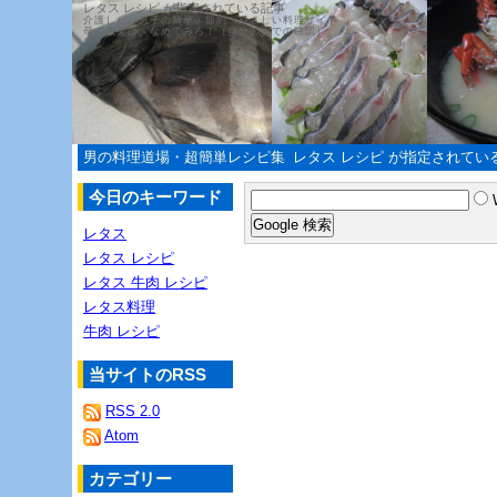
レタス レシピ が指定されている記事
介護した、息子の簡単・節約・やさしい料理サイト
母の教えは、なめてみろ！（自分の舌での確認）
男の料理道場・超簡単レシピ集
レタス レシピ が指定されてい
今日のキーワード
レタス
レタス レシピ
レタス 牛肉 レシピ
レタス料理
牛肉 レシピ
当サイトのRSS
RSS 2.0
Atom
カテゴリー