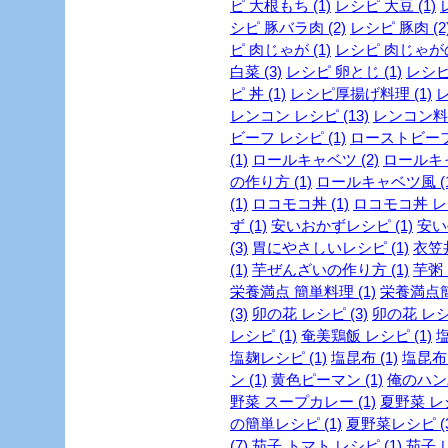
ピ 大根もち (1)
レシピ 大豆 (1)
シピ 豚バラ肉 (2)
レシピ 豚肉 (2
ピ 肉じゃが (1)
レシピ 肉じゃがの
白菜 (3)
レシピ 卵とじ (1)
レシピ 
ピ 丼 (1)
レシピ厚揚げ料理 (1)
レ
レンコン レシピ (13)
レンコン料理
ビーフ レシピ (1)
ローストビーフ 
(1)
ロールキャベツ (2)
ロールキャ
の作り方 (1)
ロールキャベツ風 (1
(1)
ロコモコ丼 (1)
ロコモコ丼 レシ
ず (1)
安いおかずレシピ (1)
安い
(3)
胃にやさしいレシピ (1)
衣笠丼
(1)
芋ぜんざいの作り方 (1)
芋粥 (
栄養満点 簡単料理 (1)
栄養満点簡
(3)
卯の花 レシピ (3)
卯の花 レシピ
レシピ (1)
奄美鶏飯 レシピ (1)
塩
塩麹レシピ (1)
塩昆布 (1)
塩昆布 
ン (1)
黄色ピーマン (1)
俺のハンバ
野菜 スープカレー (1)
夏野菜 レシ
の簡単レシピ (1)
夏野菜レシピ (3
(7)
茄子 トマト レシピ (1)
茄子 レ