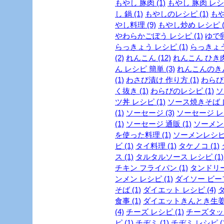
もやし 豚肉 (1)
もやし 豚肉 レシピ
し 鍋 (1)
もやしのレシピ (1)
もや
やし料理 (9)
もやし炒め レシピ (
やわらかごぼう レシピ (1)
ゆで卵
らっきょう レシピ (1)
らっきょう
(2)
れんこん (12)
れんこん ひき肉 
ん レシピ 簡単 (3)
れんこんのきん
(1)
わさび漬け 作り方 (1)
わらび 
く抜き (1)
わらびのレシピ (1)
ソ
ツ丼 レシピ (1)
ソース焼きそば レ
(1)
ソーセージ (3)
ソーセージ レシ
(1)
ソーセージ 通販 (1)
ソーメン 
を使った料理 (1)
ソーメンレシピ 
ビ (1)
タイ料理 (1)
タケノコ (1)
ス (1)
タルタルソース レシピ (1)
チキン フライパン (1)
タンドリー
ンメン レシピ (1)
ダイソー ビーフ
そば (1)
ダイエット レシピ (4)
ダ
食事 (1)
ダイエットきんとき生姜 
(4)
チーズ レシピ (1)
チーズタッカ
ピ (1)
チヂミ (1)
チヂミ レシピ (1