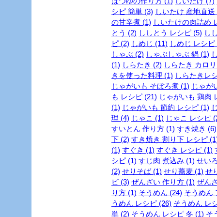
ばつゆの作り方 (1)
しいたけ (7)
シピ 簡単 (3)
しいたけ 産地直送 (
の甘辛煮 (1)
しいたけの肉詰め レシ
とう (2)
ししとう レシピ (5)
しし
ピ (2)
しめじ (11)
しめじ レシピ (
しゃぶ (2)
しゃぶしゃぶ 鍋 (1)
し
(1)
しらたき (2)
しらたき カロリー
きを使った料理 (1)
しらたきレシピ
じゃがいも そぼろ煮 (1)
じゃがい
も レシピ (21)
じゃがいも 鶏肉 レ
(1)
じゃがいも 節約 レシピ (1)
じ
理 (4)
じゃこ (1)
じゃこ レシピ (2
すいとん 作り方 (1)
すき焼き (6)
下 (2)
すき焼き 割り下 レシピ (1
(1)
すぐき (1)
すぐき レシピ (1)
シピ (1)
すじ肉 煮込み (1)
せいろ
(2)
せりそば (1)
せり蕎麦 (1)
せり
ピ (3)
ぜんざい 作り方 (1)
ぜんざ
り方 (1)
そうめん (24)
そうめん ア
うめん レシピ (26)
そうめん レシピ
単 (2)
そうめん レシピ 冬 (1)
そう