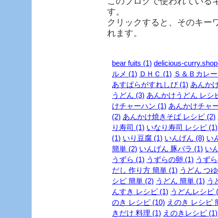
このブログで使われている
す。
クリックすると、そのキー
れます。
bear fuits (1)
delicious-curry.shop
ルメ (1)
ＤＨＣ (1)
Ｓ＆Ｂカレー (
あすぱらがすれしぴ (1)
あんかけ 
うどん (3)
あんかけうどん レシピ 
けチャーハン (1)
あんかけチャーハ
(2)
あんかけ焼きそば レシピ (2)
り寿司 (1)
いなり寿司 レシピ (1)
(1)
いり豆腐 (1)
いんげん (8)
いん
簡単 (2)
いんげん 豚バラ (1)
いん
うずら (1)
うずらの卵 (1)
うずらの
だし 作り方 簡単 (1)
うどん つゆ 
シピ 簡単 (2)
うどん 簡単 (1)
うど
んすき レシピ (1)
うどんレシピ (
のき レシピ (10)
えのき レシピ 簡
きだけ 料理 (1)
えのきレシピ (1)