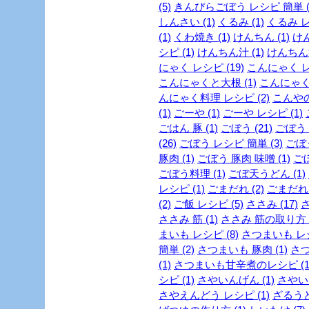
(5)
きんぴらごぼう レシピ 簡単 (
しんさい (1)
くるみ (1)
くるみ レ
(1)
くわ焼き (1)
けんちん (1)
けん
シピ (1)
けんちん汁 (1)
けんちん汁
にゃく レシピ (19)
こんにゃく レシ
こんにゃくと大根 (1)
こんにゃくレ
んにゃく料理 レシピ (2)
こんやの
(1)
ごーや (1)
ごーや レシピ (1)
ごはん 豚 (1)
ごぼう (21)
ごぼう 
(26)
ごぼう レシピ 簡単 (3)
ごぼう
豚肉 (1)
ごぼう 豚肉 味噌 (1)
ごぼ
ごぼう料理 (1)
ごぼ天うどん (1)
レシピ (1)
ごまだれ (2)
ごまだれ 
(2)
ご飯 レシピ (5)
ささみ (17)
さ
ささみ 筋 (1)
ささみ 筋の取り方 (
まいも レシピ (8)
さつまいも レシ
簡単 (2)
さつまいも 豚肉 (1)
さつ
(1)
さつまいも甘辛煮のレシピ (1
シピ (1)
さやいんげん (1)
さやいん
さやえんどう レシピ (1)
ざるうど