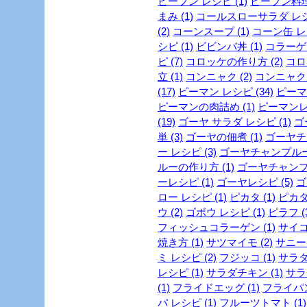
ビーフン レシピ (1)
ビーフン料理 
まみ (1)
コールスローサラダ レシピ
(2)
コーンスープ (1)
コーン缶 レシ
シピ (1)
ビビンバ丼 (1)
コラーゲン
ピ (7)
コロッケの作り方 (2)
コロ
立 (1)
コンニャク (2)
コンニャク 
(17)
ピーマン レシピ (34)
ピーマン
ピーマンの肉詰め (1)
ピーマンレシ
(19)
ゴーヤ サラダ レシピ (1)
ゴ
単 (3)
ゴーヤの佃煮 (1)
ゴーヤチャ
ー レシピ (3)
ゴーヤチャンプルー 
ルーの作り方 (1)
ゴーヤチャンプル
ーレシピ (1)
ゴーヤレシピ (5)
ゴ
ロー レシピ (1)
ピカタ (1)
ピカタ
ウ (2)
ゴボウ レシピ (1)
ピラフ (
フィッシュコラーゲン (1)
サイコ
焼き方 (1)
サツマイモ (2)
サニーレ
ミ レシピ (2)
フジッコ (1)
サラダ 
レシピ (1)
サラダチキン (1)
サラ
(1)
フライドエッグ (1)
フライパン
パ レシピ (1)
フルーツトマト (1)