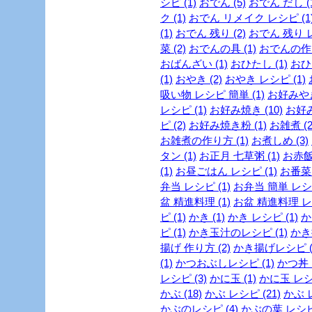
シピ (1)
おでん (5)
おでん だし (1
ク (1)
おでん リメイク レシピ (1
(1)
おでん 残り (2)
おでん 残り レ
菜 (2)
おでんの具 (1)
おでんの作り
おばんざい (1)
おひたし (1)
おひ
(1)
おやき (2)
おやき レシピ (1)
吸い物 レシピ 簡単 (1)
お好みやき
レシピ (1)
お好み焼き (10)
お好み
ピ (2)
お好み焼き粉 (1)
お雑煮 (2
お雑煮の作り方 (1)
お煮しめ (3)
タン (1)
お正月 七草粥 (1)
お赤飯
(1)
お昼ごはん レシピ (1)
お番菜 
弁当 レシピ (1)
お弁当 簡単 レシピ
盆 精進料理 (1)
お盆 精進料理 レシ
ピ (1)
かき (1)
かき レシピ (1)
か
ピ (1)
かき玉汁のレシピ (1)
かき揚
揚げ 作り方 (2)
かき揚げレシピ (
(1)
かつおぶしレシピ (1)
かつ丼 
レシピ (3)
かに玉 (1)
かに玉 レシピ
かぶ (18)
かぶ レシピ (21)
かぶ 
かぶのレシピ (4)
かぶの葉 レシピ 