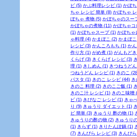
ピ (5)
かぶ料理レシピ (1)
かぼちゃ
ちゃ レシピ 簡単 (8)
かぼちゃ レシ
ぼちゃ 煮物 (5)
かぼちゃのスープ 
かぼちゃの煮物 (11)
かぼちゃコロ
(1)
かぼちゃスープ (1)
かぼちゃレ
ゃ料理 (4)
かまぼこ (2)
かまぼこ 
レシピ (3)
かんころもち (1)
かん
作り方 (1)
がめ煮 (1)
がんもどき 
くらげ (3)
きくらげ レシピ (3)
理 (1)
きしめん (1)
きつねうどん (
つねうどん レシピ (1)
きのこ (28
パスタ (1)
きのこ レシピ (44)
き
きのこ 料理 (2)
きのこご飯 (1)
き
きのこ汁 レシピ (1)
きのこ味噌 (
ピ (1)
きびなご レシピ (1)
きゃべつ
り (9)
きゅうり ダイエット (1)
き
ピ 簡単 (3)
きゅうり 酢の物 (1)
きゅうりの酢の物 (2)
きゅうりの浅
(1)
きらず (1)
きりたんぽ鍋 (1)
(7)
きんぴら レシピ (3)
きんぴらご