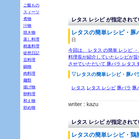
ご飯もの
スィーツ
煮物
レタス レシピ が指定され
汁物
レタスの簡単レシピ・豚バ
焼き物
蒸し料理
日
精進料理
今回は、 レタス の簡単 レシピ ・
徒然日記
料理長が紹介していたレシピが旨
豆料理
させていただいて 豚バラ レタス
鍋物
肉料理
▽レタスの簡単レシピ・豚バ
麺類
揚げ物
レタス
レタス レシピ
豚バラ
豚
卵料理
和え物
writer : kazu
炒め物
レタス レシピ が指定され
レタスの簡単レシピ・鶏胸