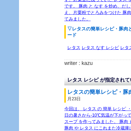
です。 豚肉 と なす を炒め、だし
え、片栗粉でとろみをつけた 豚肉 
てみました。
▽レタスの簡単レシピ・豚肉
ード
レタス
レタス なす レシピ
レタ
writer : kazu
レタス レシピ が指定され
レタスの簡単レシピ・豚肉
月23日
今回は、 レタス の 簡単 レシピ ・
日の暑さから-10℃気温が下がって
スープ を作ってみました。 豚肉 
豚肉 や レタス にこれまた冷蔵