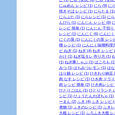
にゅめん レシピ (1)
にら (9)
にら
焼きそば レシピ (1)
にらたま (1)
にらぶた (1)
にらレシピ (1)
にら料
んぴら (1)
にんじん レシピ (8)
に
レシピ 簡単 (1)
にんじん 千切り (
レシピ (1)
にんにく (6)
にんにく 
にくの茎 (1)
にんにくの茎 レシピ 
噌 レシピ (1)
にんにく味噌料理方法
ピ ねぎ (1)
ねぎ (4)
ねぎ レシピ (
かけ (1)
ねぎ塩タレ 作り方 (1)
ね
(1)
ねぎ豚しゃぶ (1)
はごろも (1
みつ (1)
はちみつレモン (1)
はな
はり鍋 レシピ (1)
ひきわり納豆 (
肉 なす レシピ (1)
ひき肉 ドライカ
肉 レシピ 簡単 (2)
ひき肉レシピ (
ひとりごはん (1)
ひとりランチ レ
シピ (1)
ひょうたんかぼちゃ (1)
ーまん (2)
ふき (4)
ふき レシピ (4
煮物 (1)
ふきのレシピ (1)
ふきレシ
大根 レシピ (1)
ふろふき大根 レシ