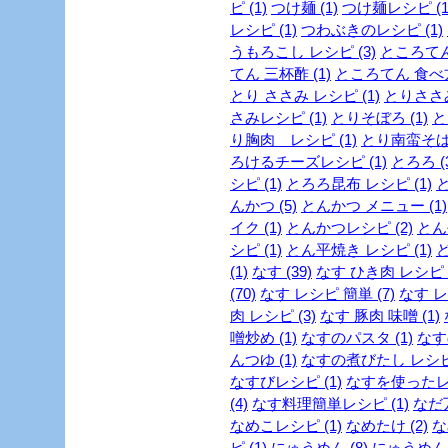
ピ (1)
つけ麺 (1)
つけ麺レシピ (1
レシピ (1)
つわぶきのレシピ (1)
うもろこし レシピ (3)
ところてん 
てん 三杯酢 (1)
ところてん 食べ方 
とり ささみ レシピ (1)
とりささみ
さみレシピ (1)
とりそぼろ (1)
と
り胸肉 レシピ (1)
とり南蛮そば 
ろけるチーズレシピ (1)
とろろ (
シピ (1)
とろろ昆布 レシピ (1)
と
んかつ (5)
とんかつ メニュー (1)
イク (1)
とんかつレシピ (2)
とん
シピ (1)
とん平焼き レシピ (1)
ど
(1)
なす (39)
なす ひき肉 レシピ (
(70)
なす レシピ 簡単 (7)
なす レ
肉 レシピ (3)
なす 豚肉 味噌 (1)
噌炒め (1)
なすのパスタ (1)
なす
んつゆ (1)
なすの煮びたし レシピ 
なすびレシピ (1)
なすを使ったレシ
(4)
なす料理簡単レシピ (1)
なだ万
なめこレシピ (1)
なめたけ (2)
な
ピ (1)
にゅうめん (8)
にゅうめん 