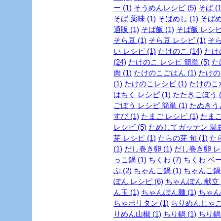
ー (1)
そうめんレシピ (5)
そば (1
そば 薬味 (1)
そばめし (1)
そばめ
通販 (1)
そば飯 (1)
そば飯 レシピ 
そら豆 (1)
そら豆 レシピ (1)
そら
い レシピ (1)
たけのこ (14)
たけの
(24)
たけのこ レシピ 簡単 (5)
た
肉 (1)
たけのこごはん (1)
たけのこ
(1)
たけのこレシピ (1)
たけのこ水
はちく レシピ (1)
たたきごぼう (
ごぼう レシピ 簡単 (1)
たぬきうど
すび (1)
たまご レシピ (1)
たまご
レシピ (5)
ためしてガッテン 湯豆腐
芽 レシピ (1)
たらの芽 旬 (1)
たら
(1)
だし巻き卵 (1)
だし巻き卵 レシ
っこ鍋 (1)
ちくわ (7)
ちくわ ベー
ぶ (2)
ちゃんこ鍋 (1)
ちゃんこ鍋 
ぽん レシピ (6)
ちゃんぽん 献立 (
ん玉 (1)
ちゃんぽん麺 (1)
ちゃん
ちゃポリタン (1)
ちりめんじゃこ 
りめん山椒 (1)
ちり鍋 (1)
ちり鍋 