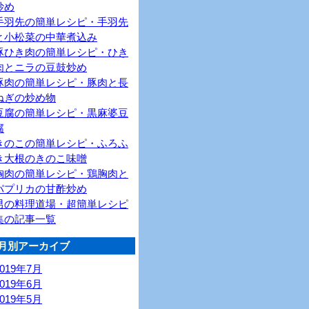
炒め
手羽先の簡単レシピ・手羽先
と小松菜の中華煮込み
豚ひき肉の簡単レシピ・ひき
肉とニラの豆鼓炒め
豚肉の簡単レシピ・豚肉と長
ねぎの炒め物
豆腐の簡単レシピ・黒麻婆豆
腐
きのこの簡単レシピ・ふろふ
き大根のきのこ味噌
胸肉の簡単レシピ・鶏胸肉と
パプリカの甘酢炒め
男の料理道場・超簡単レシピ
集の記事一覧
月別アーカイブ
2019年7月
2019年6月
2019年5月