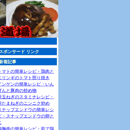
スポンサード リンク
新着記事
トマトの簡単レシピ・鶏肉と
エリンギのトマト照り焼き
インゲンの簡単レシピ・いん
げんと豚肉の炒め物
新玉ねぎのスタミナレシピ・
新たまねぎのニンニク炒め
スナップエンドウの簡単レシ
ピ・スナップエンドウの卵と
じ
鶏胸肉の簡単レシピ・茹で鶏