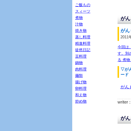
ご飯もの
スィーツ
煮物
がん
汁物
がん
焼き物
蒸し料理
2011
精進料理
今回は、
徒然日記
す。別
豆料理
る 煮物
鍋物
肉料理
▽が
ード
麺類
揚げ物
がん
卵料理
和え物
炒め物
writer 
がん