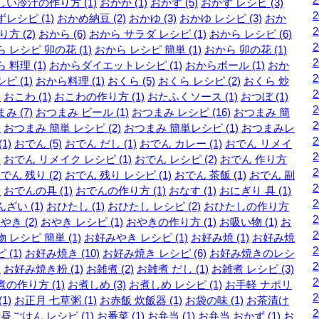
しい冷汁の作り方 (1)
おかか (1)
おかず (5)
おかず レシピ (3)
レシピ (1)
おかめ納豆 (2)
おかゆ (3)
おかゆ レシピ (3)
おか
り方 (2)
おから (6)
おから サラダ レシピ (1)
おから レシピ (6)
 レシピ 卯の花 (1)
おから レシピ 簡単 (1)
おから 卯の花 (1)
 料理 (1)
おからダイエットレシピ (1)
おからボール (1)
おか
ピ (1)
おから料理 (1)
おくら (5)
おくら レシピ (2)
おくら 炒
)
おこわ (1)
おこわの作り方 (1)
おたふくソース (1)
おつぼ (1)
み (7)
おつまみ ビール (1)
おつまみ レシピ (16)
おつまみ 簡
)
おつまみ 簡単 レシピ (2)
おつまみ 簡単レシピ (1)
おつまみレ
1)
おでん (5)
おでん だし (1)
おでん カレー (1)
おでん リメイ
)
おでん リメイク レシピ (1)
おでん レシピ (2)
おでん 作り方
でん 残り (2)
おでん 残り レシピ (1)
おでん 茶飯 (1)
おでん 副
)
おでんの具 (1)
おでんの作り方 (1)
おなす (1)
おにぎり 具 (1)
ざい (1)
おひたし (1)
おひたし レシピ (2)
おひたしの作り方
やき (2)
おやき レシピ (1)
おやきの作り方 (1)
お吸い物 (1)
お
 レシピ 簡単 (1)
お好みやき レシピ (1)
お好み焼 (1)
お好み焼
 (1)
お好み焼き (10)
お好み焼き レシピ (6)
お好み焼きのレシ
)
お好み焼き粉 (1)
お雑煮 (2)
お雑煮 だし (1)
お雑煮 レシピ (3)
の作り方 (1)
お煮しめ (3)
お煮しめ レシピ (1)
お手軽 ナポリ
1)
お正月 七草粥 (1)
お赤飯 炊飯器 (1)
お袋の味 (1)
お茶漬け
昼ごはん レシピ (1)
お番菜 (1)
お弁当 (1)
お弁当 おかず (1)
お