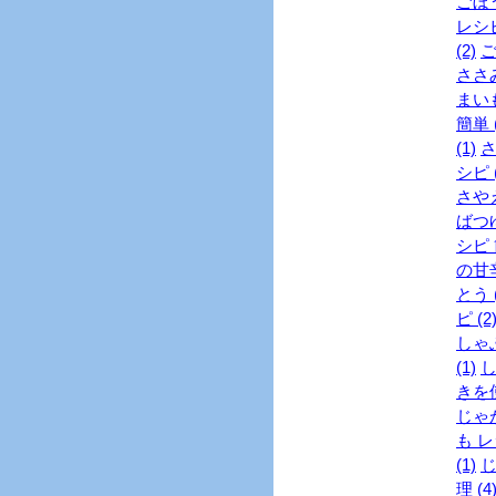
ごぼう
レシピ
(2)
ご
ささみ
まいも
簡単 (
(1)
さ
シピ (
さやえ
ばつゆ
シピ 
の甘辛
とう (
ピ (2
しゃぶ
(1)
し
きを使
じゃが
も レ
(1)
じ
理 (4