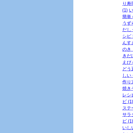
り寿司
(1)
い
簡単 (
うずら
だし 
シピ 
んすき
のき 
きだけ
えび (
どう豆
しい 
作り方
焼きそ
レシピ
ピ (1
ステー
サラダ
ピ (1
いし