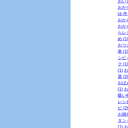
おい
おかず
ゆ 作
おから
おから
らレシ
め (1
おつま
単 (1
シピ (
ク (1
(1)
お
菜 (2
おばん
(1)
お
吸い物
レシピ
ピ (2
お雑煮
タン (
(1)
お