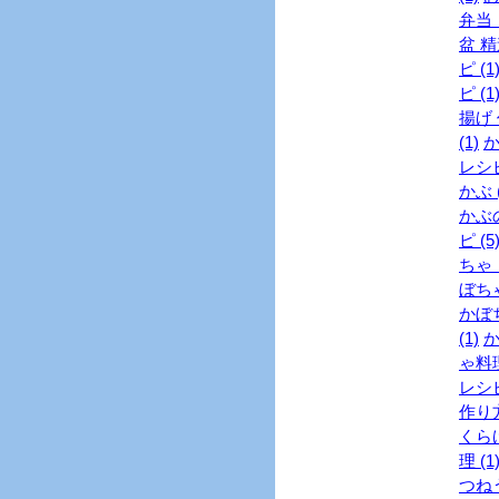
弁当 
盆 精
ピ (1
ピ (1
揚げ 
(1)
か
レシピ
かぶ (
かぶの
ピ (5
ちゃ 
ぼちゃ
かぼち
(1)
か
ゃ料理
レシピ
作り方
くらげ
理 (1
つねう