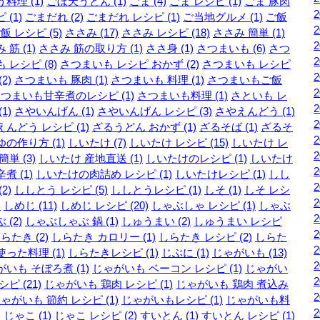
料理 (1)
ごぼ天うどん (1)
ごま (4)
ごま レシピ (1)
ごま 豚肉
 (1)
ごまだれ (2)
ごまだれ レシピ (1)
ご当地グルメ (1)
ご飯
飯 レシピ (5)
ささみ (17)
ささみ レシピ (18)
ささみ 簡単 (1)
 筋 (1)
ささみ 筋の取り方 (1)
ささ身 (1)
さつまいも (6)
さつ
 レシピ (8)
さつまいも レシピ おかず (2)
さつまいも レシピ
2)
さつまいも 豚肉 (1)
さつまいも 料理 (1)
さつまいもご飯
つまいも甘辛煮のレシピ (1)
さつまいも料理 (1)
さといも レ
1)
さやいんげん (1)
さやいんげん レシピ (3)
さやえんどう (1)
んどう レシピ (1)
ざるうどん おかず (1)
ざるそば (1)
ざるそ
の作り方 (1)
しいたけ (7)
しいたけ レシピ (15)
しいたけ レ
簡単 (3)
しいたけ 産地直送 (1)
しいたけのレシピ (1)
しいたけ
煮 (1)
しいたけの肉詰め レシピ (1)
しいたけレシピ (1)
しし
2)
ししとう レシピ (5)
ししとうレシピ (1)
しそ (1)
しそ レシ
)
しめじ (11)
しめじ レシピ (20)
しゃぶしゃ レシピ (1)
しゃぶ
 (2)
しゃぶしゃぶ 鍋 (1)
しゅうまい (2)
しゅうまい レシピ
らたき (2)
しらたき カロリー (1)
しらたき レシピ (2)
しらた
った料理 (1)
しらたきレシピ (1)
じぶに (1)
じゃがいも (13)
いも そぼろ煮 (1)
じゃがいも ベーコン レシピ (1)
じゃがい
シピ (21)
じゃがいも 鶏肉 レシピ (1)
じゃがいも 鶏肉 煮込み
ゃがいも 節約 レシピ (1)
じゃがいもレシピ (1)
じゃがいも料
)
じゃこ (1)
じゃこ レシピ (2)
すいとん (1)
すいとん レシピ (1)