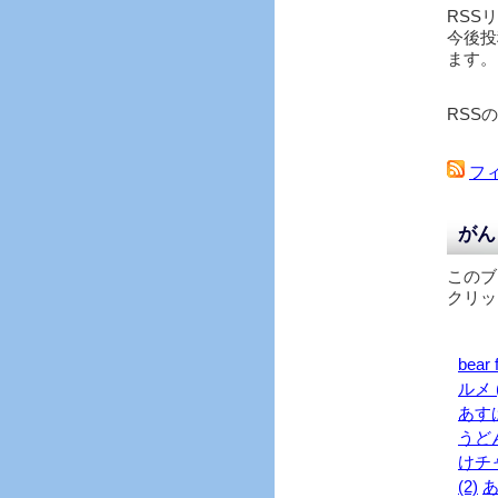
RSS
今後投
ます。
RSS
フ
がん
このブ
クリッ
bear f
ルメ (
あす
うどん
けチャ
(2)
あ