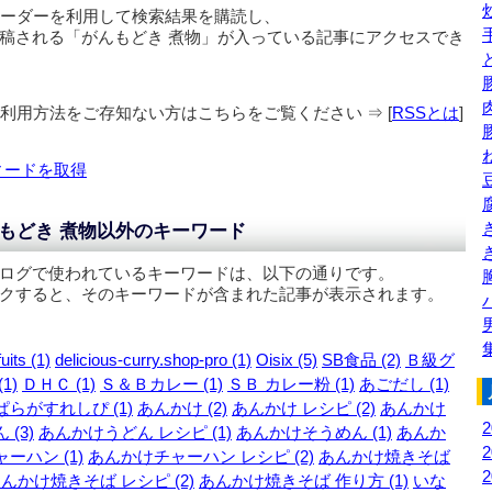
リーダーを利用して検索結果を購読し、
稿される「
がんもどき 煮物
」が入っている記事にアクセスでき
の利用方法をご存知ない方はこちらをご覧ください ⇒ [
RSSとは
]
ィードを取得
もどき 煮物以外のキーワード
ログで使われているキーワードは、以下の通りです。
クすると、そのキーワードが含まれた記事が表示されます。
uits (1)
delicious-curry.shop-pro (1)
Oisix (5)
SB食品 (2)
Ｂ級グ
1)
ＤＨＣ (1)
Ｓ＆Ｂカレー (1)
ＳＢ カレー粉 (1)
あごだし (1)
ぱらがすれしぴ (1)
あんかけ (2)
あんかけ レシピ (2)
あんかけ
 (3)
あんかけうどん レシピ (1)
あんかけそうめん (1)
あんか
ーハン (1)
あんかけチャーハン レシピ (2)
あんかけ焼きそば
んかけ焼きそば レシピ (2)
あんかけ焼きそば 作り方 (1)
いな