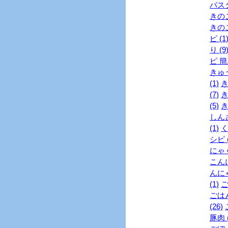
パスタ
きのこ
きのこ
ピ (1
り (9
ピ 簡単
きゅう
(1)
き
(7)
き
(5)
き
しんさ
(1)
く
シピ (
にゃく
こんに
んにゃ
(1)
ご
ごはん
(26)
豚肉 (