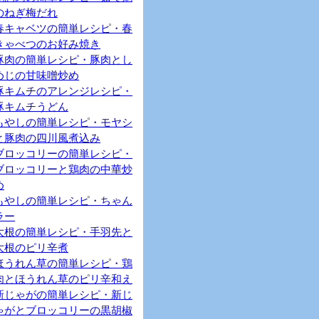
のねぎ梅だれ
春キャベツの簡単レシピ・春
きゃべつのお好み焼き
豚肉の簡単レシピ・豚肉とし
めじの甘味噌炒め
豚キムチのアレンジレシピ・
豚キムチうどん
もやしの簡単レシピ・モヤシ
と豚肉の四川風煮込み
ブロッコリーの簡単レシピ・
ブロッコリーと鶏肉の中華炒
め
もやしの簡単レシピ・ちゃん
ラー
大根の簡単レシピ・手羽先と
大根のピリ辛煮
ほうれん草の簡単レシピ・鶏
肉とほうれん草のピリ辛和え
新じゃがの簡単レシピ・新じ
ゃがとブロッコリーの黒胡椒