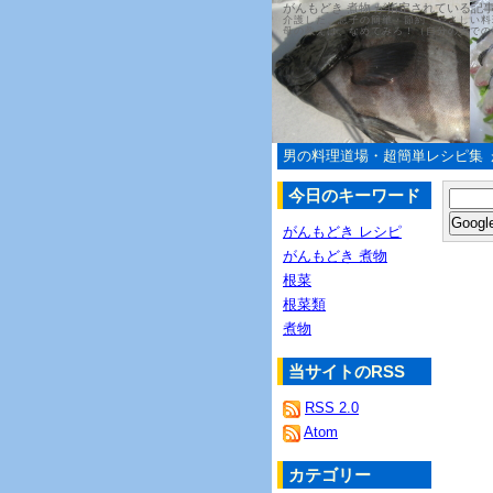
がんもどき 煮物 が指定されている記
介護した、息子の簡単・節約・やさしい料
母の教えは、なめてみろ！（自分の舌での
男の料理道場・超簡単レシピ集
今日のキーワード
がんもどき レシピ
がんもどき 煮物
根菜
根菜類
煮物
当サイトのRSS
RSS 2.0
Atom
カテゴリー