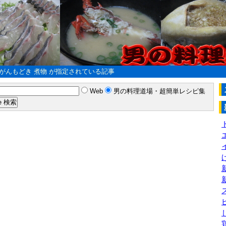
事
理サイト
確認）
がんもどき 煮物 が指定されている記事
Web
男の料理道場・超簡単レシピ集