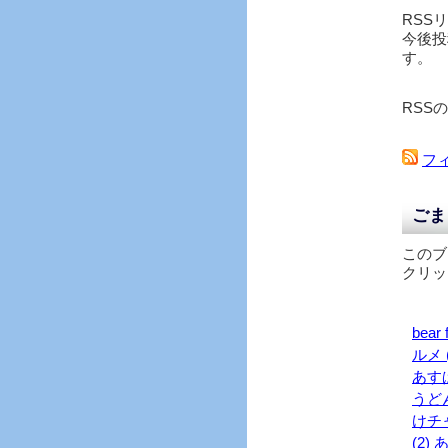
RSS
今後投
す。
RSS
フ
ごま
このブ
クリッ
bear f
ルメ (
あす
うどん
けチャ
(2)
あ