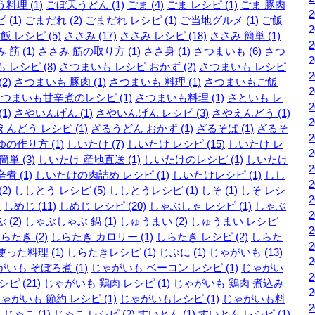
料理 (1)
ごぼ天うどん (1)
ごま (4)
ごま レシピ (1)
ごま 豚肉
 (1)
ごまだれ (2)
ごまだれ レシピ (1)
ご当地グルメ (1)
ご飯
飯 レシピ (5)
ささみ (17)
ささみ レシピ (18)
ささみ 簡単 (1)
 筋 (1)
ささみ 筋の取り方 (1)
ささ身 (1)
さつまいも (6)
さつ
 レシピ (8)
さつまいも レシピ おかず (2)
さつまいも レシピ
2)
さつまいも 豚肉 (1)
さつまいも 料理 (1)
さつまいもご飯
つまいも甘辛煮のレシピ (1)
さつまいも料理 (1)
さといも レ
1)
さやいんげん (1)
さやいんげん レシピ (3)
さやえんどう (1)
んどう レシピ (1)
ざるうどん おかず (1)
ざるそば (1)
ざるそ
の作り方 (1)
しいたけ (7)
しいたけ レシピ (15)
しいたけ レ
簡単 (3)
しいたけ 産地直送 (1)
しいたけのレシピ (1)
しいたけ
煮 (1)
しいたけの肉詰め レシピ (1)
しいたけレシピ (1)
しし
2)
ししとう レシピ (5)
ししとうレシピ (1)
しそ (1)
しそ レシ
)
しめじ (11)
しめじ レシピ (20)
しゃぶしゃ レシピ (1)
しゃぶ
 (2)
しゃぶしゃぶ 鍋 (1)
しゅうまい (2)
しゅうまい レシピ
らたき (2)
しらたき カロリー (1)
しらたき レシピ (2)
しらた
った料理 (1)
しらたきレシピ (1)
じぶに (1)
じゃがいも (13)
いも そぼろ煮 (1)
じゃがいも ベーコン レシピ (1)
じゃがい
シピ (21)
じゃがいも 鶏肉 レシピ (1)
じゃがいも 鶏肉 煮込み
ゃがいも 節約 レシピ (1)
じゃがいもレシピ (1)
じゃがいも料
)
じゃこ (1)
じゃこ レシピ (2)
すいとん (1)
すいとん レシピ (1)