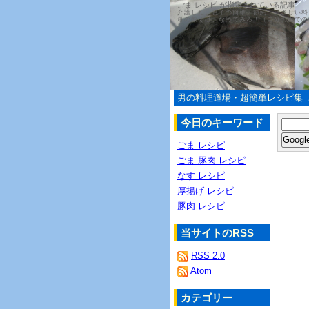
ごま レシピ が指定されている記事
介護した、息子の簡単・節約・やさしい料
母の教えは、なめてみろ！（自分の舌での
男の料理道場・超簡単レシピ集
今日のキーワード
ごま レシピ
ごま 豚肉 レシピ
なす レシピ
厚揚げ レシピ
豚肉 レシピ
当サイトのRSS
RSS 2.0
Atom
カテゴリー