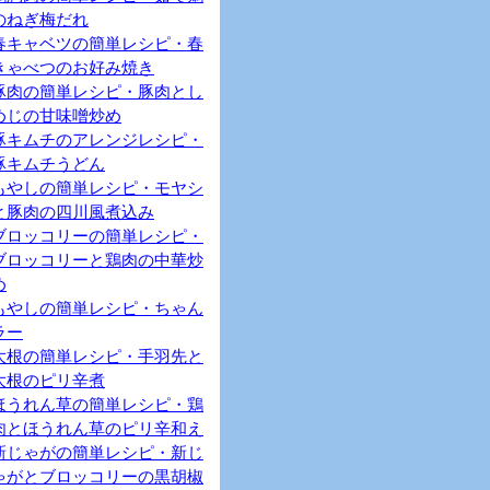
のねぎ梅だれ
春キャベツの簡単レシピ・春
きゃべつのお好み焼き
豚肉の簡単レシピ・豚肉とし
めじの甘味噌炒め
豚キムチのアレンジレシピ・
豚キムチうどん
もやしの簡単レシピ・モヤシ
と豚肉の四川風煮込み
ブロッコリーの簡単レシピ・
ブロッコリーと鶏肉の中華炒
め
もやしの簡単レシピ・ちゃん
ラー
大根の簡単レシピ・手羽先と
大根のピリ辛煮
ほうれん草の簡単レシピ・鶏
肉とほうれん草のピリ辛和え
新じゃがの簡単レシピ・新じ
ゃがとブロッコリーの黒胡椒