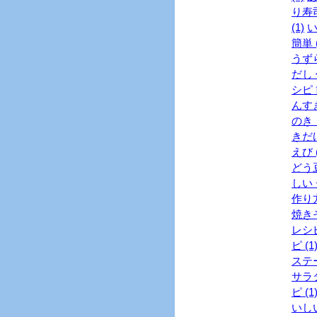
り寿司
(1)
い
簡単 (
うずら
だし 
シピ 
んすき
のき 
きだけ
えび (
どう豆
しい 
作り方
焼きそ
レシピ
ピ (1
ステー
サラダ
ピ (1
いし