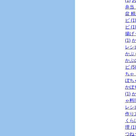
(1)
お
弁当 
盆 精
ピ (1
ピ (1
揚げ 
(1)
か
レシピ
かぶ (
かぶの
ピ (5
ちゃ 
ぼちゃ
かぼち
(1)
か
ゃ料理
レシピ
作り方
くらげ
理 (1
つねう