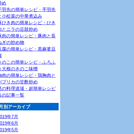
炒め
手羽先の簡単レシピ・手羽先
と小松菜の中華煮込み
豚ひき肉の簡単レシピ・ひき
肉とニラの豆鼓炒め
豚肉の簡単レシピ・豚肉と長
ねぎの炒め物
豆腐の簡単レシピ・黒麻婆豆
腐
きのこの簡単レシピ・ふろふ
き大根のきのこ味噌
胸肉の簡単レシピ・鶏胸肉と
パプリカの甘酢炒め
男の料理道場・超簡単レシピ
集の記事一覧
月別アーカイブ
2019年7月
2019年6月
2019年5月