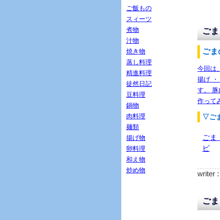
ご飯もの
スィーツ
煮物
ごま
汁物
ごま
焼き物
蒸し料理
今回は、
精進料理
揚げ 
徒然日記
す。 豚
豆料理
作って
鍋物
肉料理
▽ご
麺類
ごま
揚げ物
ピ
卵料理
和え物
炒め物
writer 
ごま