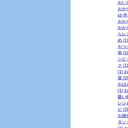
おい
おかず
ゆ 作
おから
おから
らレシ
め (1
おつま
単 (1
シピ (
ク (1
(1)
お
菜 (2
おばん
(1)
お
吸い物
レシピ
ピ (2
お雑煮
タン (