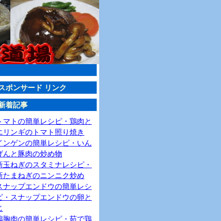
スポンサード リンク
新着記事
トマトの簡単レシピ・鶏肉と
エリンギのトマト照り焼き
インゲンの簡単レシピ・いん
げんと豚肉の炒め物
新玉ねぎのスタミナレシピ・
新たまねぎのニンニク炒め
スナップエンドウの簡単レシ
ピ・スナップエンドウの卵と
じ
鶏胸肉の簡単レシピ・茹で鶏