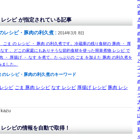
 レシピ が指定されている記事
のレシピ・豚肉の利久煮 :
2014年3月 8日
 ごま の レシピ ・ 豚肉 の利久煮です。冷蔵庫の残り食材の 豚肉 ・ 厚
・ なす 、どこの家庭にもありそうな節約食材を使った簡単煮物 レシピ で
肉 ・ 厚揚げ ・ なす を煮て、たっぷりの ごま を加えた 豚肉 の利久煮を
みました。
まのレシピ・豚肉の利久煮のキーワード
 レシピ
ごま 豚肉 レシピ
なす レシピ
厚揚げ レシピ
豚肉 レシ
: kazu
 レシピの情報を自動で取得！