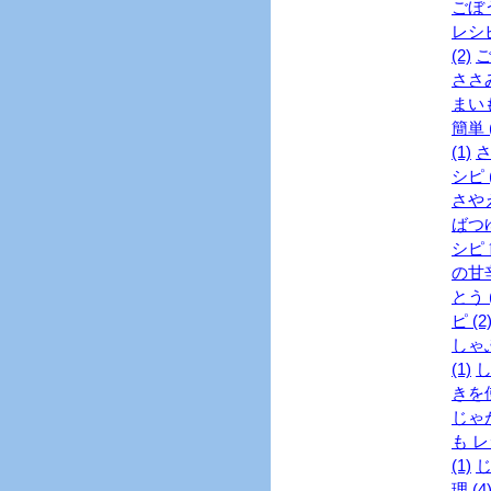
ごぼう
レシピ
(2)
ご
ささみ
まいも
簡単 (
(1)
さ
シピ (
さやえ
ばつゆ
シピ 
の甘辛
とう (
ピ (2
しゃぶ
(1)
し
きを使
じゃが
も レ
(1)
じ
理 (4