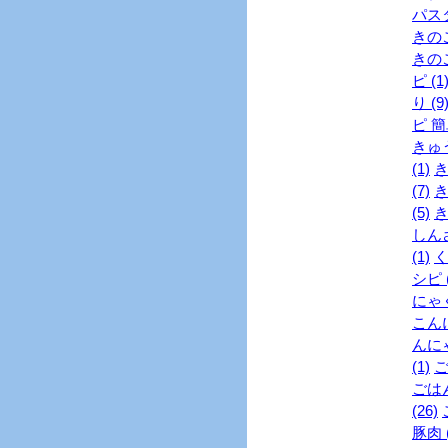
パスタ
きのこ
きのこ
ピ (1
り (9
ピ 簡単
きゅう
(1)
き
(7)
き
(5)
き
しんさ
(1)
く
シピ (
にゃく
こんに
んにゃ
(1)
ご
ごはん
(26)
豚肉 (