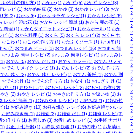
しい冷汁の作り方 (1)
おかか (1)
おかず (5)
おかず レシピ (3)
レシピ (1)
おかめ納豆 (2)
おかゆ (3)
おかゆ レシピ (3)
おか
り方 (2)
おから (6)
おから サラダ レシピ (1)
おから レシピ (6)
 レシピ 卯の花 (1)
おから レシピ 簡単 (1)
おから 卯の花 (1)
 料理 (1)
おからダイエットレシピ (1)
おからボール (1)
おか
ピ (1)
おから料理 (1)
おくら (5)
おくら レシピ (2)
おくら 炒
)
おこわ (1)
おこわの作り方 (1)
おたふくソース (1)
おつぼ (1)
み (7)
おつまみ ビール (1)
おつまみ レシピ (16)
おつまみ 簡
)
おつまみ 簡単 レシピ (2)
おつまみ 簡単レシピ (1)
おつまみレ
1)
おでん (5)
おでん だし (1)
おでん カレー (1)
おでん リメイ
)
おでん リメイク レシピ (1)
おでん レシピ (2)
おでん 作り方
でん 残り (2)
おでん 残り レシピ (1)
おでん 茶飯 (1)
おでん 副
)
おでんの具 (1)
おでんの作り方 (1)
おなす (1)
おにぎり 具 (1)
ざい (1)
おひたし (1)
おひたし レシピ (2)
おひたしの作り方
やき (2)
おやき レシピ (1)
おやきの作り方 (1)
お吸い物 (1)
お
 レシピ 簡単 (1)
お好みやき レシピ (1)
お好み焼 (1)
お好み焼
 (1)
お好み焼き (10)
お好み焼き レシピ (6)
お好み焼きのレシ
)
お好み焼き粉 (1)
お雑煮 (2)
お雑煮 だし (1)
お雑煮 レシピ (3)
の作り方 (1)
お煮しめ (3)
お煮しめ レシピ (1)
お手軽 ナポリ
1)
お正月 七草粥 (1)
お赤飯 炊飯器 (1)
お袋の味 (1)
お茶漬け