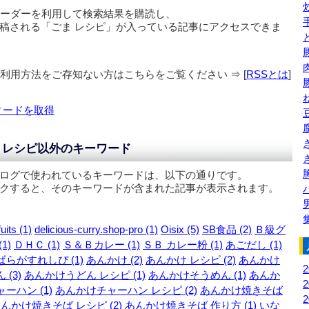
リーダーを利用して検索結果を購読し、
稿される「
ごま レシピ
」が入っている記事にアクセスできま
の利用方法をご存知ない方はこちらをご覧ください ⇒ [
RSSとは
]
ィードを取得
 レシピ以外のキーワード
ログで使われているキーワードは、以下の通りです。
クすると、そのキーワードが含まれた記事が表示されます。
uits (1)
delicious-curry.shop-pro (1)
Oisix (5)
SB食品 (2)
Ｂ級グ
1)
ＤＨＣ (1)
Ｓ＆Ｂカレー (1)
ＳＢ カレー粉 (1)
あごだし (1)
ぱらがすれしぴ (1)
あんかけ (2)
あんかけ レシピ (2)
あんかけ
 (3)
あんかけうどん レシピ (1)
あんかけそうめん (1)
あんか
ーハン (1)
あんかけチャーハン レシピ (2)
あんかけ焼きそば
んかけ焼きそば レシピ (2)
あんかけ焼きそば 作り方 (1)
いな