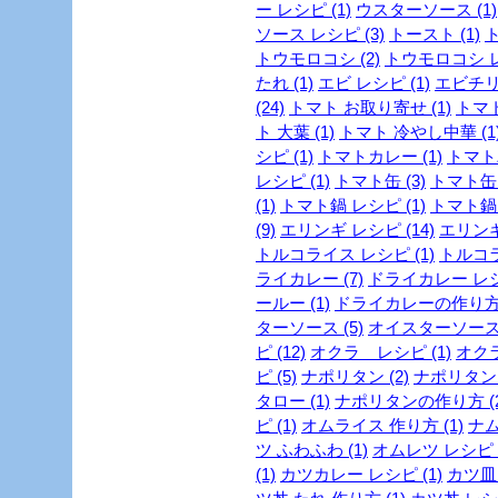
ー レシピ (1)
ウスターソース (1)
ソース レシピ (3)
トースト (1)
ト
トウモロコシ (2)
トウモロコシ レ
たれ (1)
エビ レシピ (1)
エビチリ 
(24)
トマト お取り寄せ (1)
トマト
ト 大葉 (1)
トマト 冷やし中華 (1
シピ (1)
トマトカレー (1)
トマトパ
レシピ (1)
トマト缶 (3)
トマト缶 
(1)
トマト鍋 レシピ (1)
トマト鍋 
(9)
エリンギ レシピ (14)
エリンギ
トルコライス レシピ (1)
トルコラ
ライカレー (7)
ドライカレー レシピ
ールー (1)
ドライカレーの作り方 
ターソース (5)
オイスターソース 
ピ (12)
オクラ レシピ (1)
オクラ
ピ (5)
ナポリタン (2)
ナポリタン 
タロー (1)
ナポリタンの作り方 (2
ピ (1)
オムライス 作り方 (1)
ナム
ツ ふわふわ (1)
オムレツ レシピ (
(1)
カツカレー レシピ (1)
カツ皿 