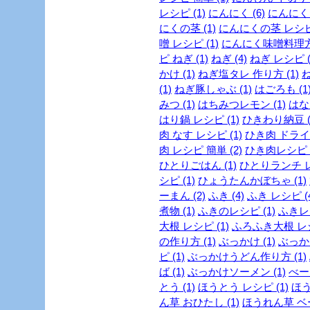
レシピ (1)
にんにく (6)
にんにく 
にくの茎 (1)
にんにくの茎 レシピ 
噌 レシピ (1)
にんにく味噌料理方法
ピ ねぎ (1)
ねぎ (4)
ねぎ レシピ (
かけ (1)
ねぎ塩タレ 作り方 (1)
ね
(1)
ねぎ豚しゃぶ (1)
はごろも (1
みつ (1)
はちみつレモン (1)
はな
はり鍋 レシピ (1)
ひきわり納豆 (
肉 なす レシピ (1)
ひき肉 ドライカ
肉 レシピ 簡単 (2)
ひき肉レシピ (
ひとりごはん (1)
ひとりランチ レ
シピ (1)
ひょうたんかぼちゃ (1)
ーまん (2)
ふき (4)
ふき レシピ (4
煮物 (1)
ふきのレシピ (1)
ふきレシ
大根 レシピ (1)
ふろふき大根 レシ
の作り方 (1)
ぶっかけ (1)
ぶっか
ピ (1)
ぶっかけうどん作り方 (1)
ば (1)
ぶっかけソーメン (1)
べー
とう (1)
ほうとう レシピ (1)
ほう
ん草 おひたし (1)
ほうれん草 ベー