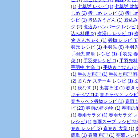
(1)
七草粥 レシピ (1)
七草粥 炊飯器
しめ (2)
煮しめ レシピ (1)
煮しめ
シピ (1)
煮込みうどん (1)
煮込みう
グ (2)
煮込みハンバーグ レシピ (
込み料理 (2)
煮浸し レシピ (1)
煮
物 きんちゃく (1)
煮物 レシピ (8
羽元 レシピ (1)
手羽先 (8)
手羽先
手羽先 簡単 レシピ (1)
手羽先 春雨
菜 (1)
手羽先レシピ (1)
手羽先料理
手羽中 甘辛 (1)
手抜きごはん (1)
(1)
手抜き料理 (1)
手抜き料理 料理
(2)
柔らか ステーキ レシピ (1)
柔
(1)
秋なす (1)
出雲そば (1)
春きゃ
キャベツ (10)
春キャベツ レシピ (
春キャベツ煮物レシピ (1)
春雨 (
ピ (23)
春雨の酢の物 (1)
春雨の酢
(1)
春雨サラダ (1)
春雨サラダ レシ
レシピ (1)
春雨スープ レシピ 簡単 
巻き レシピ (2)
春巻き 大葉 (1)
簡単 (1)
春菊 料理 (1)
春菊レシピ 