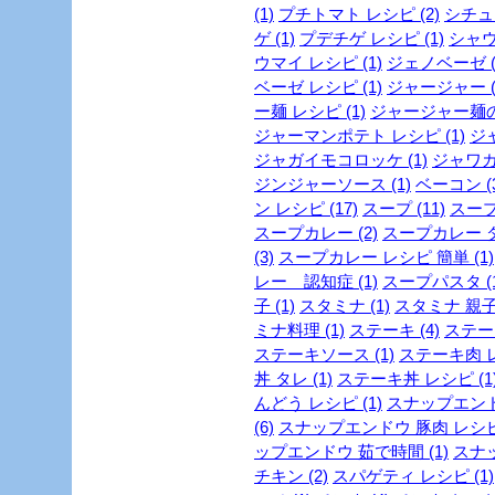
(1)
プチトマト レシピ (2)
シチュー
ゲ (1)
プデチゲ レシピ (1)
シャウ
ウマイ レシピ (1)
ジェノベーゼ (
ベーゼ レシピ (1)
ジャージャー (
ー麺 レシピ (1)
ジャージャー麺の作
ジャーマンポテト レシピ (1)
ジャ
ジャガイモコロッケ (1)
ジャワカレ
ジンジャーソース (1)
ベーコン (3
ン レシピ (17)
スープ (11)
スープ
スープカレー (2)
スープカレー ダ
(3)
スープカレー レシピ 簡単 (1)
レー 認知症 (1)
スープパスタ (1
子 (1)
スタミナ (1)
スタミナ 親子丼
ミナ料理 (1)
ステーキ (4)
ステーキ
ステーキソース (1)
ステーキ肉 レ
丼 タレ (1)
ステーキ丼 レシピ (1
んどう レシピ (1)
スナップエンドウ
(6)
スナップエンドウ 豚肉 レシピ 
ップエンドウ 茹で時間 (1)
スナッ
チキン (2)
スパゲティ レシピ (1)