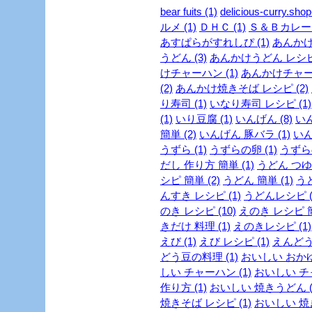
bear fuits (1)
delicious-curry.shop
ルメ (1)
ＤＨＣ (1)
Ｓ＆Ｂカレー (
あすぱらがすれしぴ (1)
あんかけ 
うどん (3)
あんかけうどん レシピ 
けチャーハン (1)
あんかけチャーハ
(2)
あんかけ焼きそば レシピ (2)
り寿司 (1)
いなり寿司 レシピ (1)
(1)
いり豆腐 (1)
いんげん (8)
いん
簡単 (2)
いんげん 豚バラ (1)
いん
うずら (1)
うずらの卵 (1)
うずらの
だし 作り方 簡単 (1)
うどん つゆ 
シピ 簡単 (2)
うどん 簡単 (1)
うど
んすき レシピ (1)
うどんレシピ (
のき レシピ (10)
えのき レシピ 簡
きだけ 料理 (1)
えのきレシピ (1)
えび (1)
えび レシピ (1)
えんどう豆
どう豆の料理 (1)
おいしい おかゆ 
しい チャーハン (1)
おいしい チャ
作り方 (1)
おいしい 焼きうどん (
焼きそば レシピ (1)
おいしい 焼き