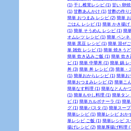
(1)
干し椎茸レシピ (1)
甘い 卵焼き
(1)
甘酢あんかけ (1)
甘酢の作り方 
簡単 おつまみ レシピ (2)
簡単 お
ごはん レシピ (1)
簡単 かき揚げ 
(1)
簡単 そうめん レシピ (1)
簡単
オムレツ レシピ (1)
簡単 ペンネ (
簡単 黒豆 レシピ (1)
簡単 混ぜご飯
単 雑炊 レシピ (1)
簡単 焼きうどん
簡単 炊き込みご飯 (1)
簡単 炊き
ピ (1)
簡単 中華丼 (1)
簡単 鍋 レシ
丼 (3)
簡単 丼 レシピ (3)
簡単・ス
(1)
簡単おからレシピ (1)
簡単おつ
簡単おつまみレシピ (2)
簡単こん
簡単なす料理 (1)
簡単なとんかつの
(1)
簡単もやし料理 (1)
簡単タンド
ピ (1)
簡単カルボナーラ (1)
簡単
グ (1)
簡単パスタ (1)
簡単スープ 
簡単レシピ (1)
簡単レシピ おかず 
単レシピ ご飯 (1)
簡単レシピ スー
揚げレシピ (2)
簡単厚揚げ料理 (1