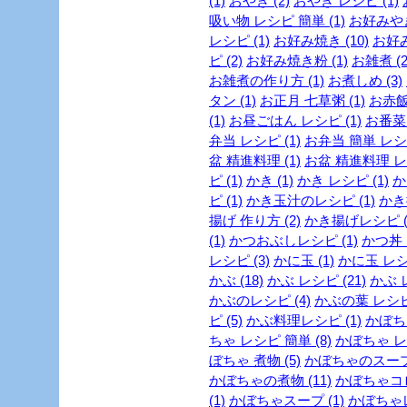
(1)
おやき (2)
おやき レシピ (1)
吸い物 レシピ 簡単 (1)
お好みやき
レシピ (1)
お好み焼き (10)
お好み
ピ (2)
お好み焼き粉 (1)
お雑煮 (2
お雑煮の作り方 (1)
お煮しめ (3)
タン (1)
お正月 七草粥 (1)
お赤飯
(1)
お昼ごはん レシピ (1)
お番菜 
弁当 レシピ (1)
お弁当 簡単 レシピ
盆 精進料理 (1)
お盆 精進料理 レシ
ピ (1)
かき (1)
かき レシピ (1)
か
ピ (1)
かき玉汁のレシピ (1)
かき揚
揚げ 作り方 (2)
かき揚げレシピ (
(1)
かつおぶしレシピ (1)
かつ丼 
レシピ (3)
かに玉 (1)
かに玉 レシピ
かぶ (18)
かぶ レシピ (21)
かぶ 
かぶのレシピ (4)
かぶの葉 レシピ 
ピ (5)
かぶ料理レシピ (1)
かぼちゃ
ちゃ レシピ 簡単 (8)
かぼちゃ レシ
ぼちゃ 煮物 (5)
かぼちゃのスープ 
かぼちゃの煮物 (11)
かぼちゃコロ
(1)
かぼちゃスープ (1)
かぼちゃレ