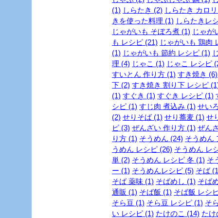
(1)
しらたき (2)
しらたき カロリー
きを使った料理 (1)
しらたきレシピ
じゃがいも そぼろ煮 (1)
じゃがい
も レシピ (21)
じゃがいも 鶏肉 レ
(1)
じゃがいも 節約 レシピ (1)
じ
理 (4)
じゃこ (1)
じゃこ レシピ (2
すいとん 作り方 (1)
すき焼き (6)
下 (2)
すき焼き 割り下 レシピ (1
(1)
すぐき (1)
すぐき レシピ (1)
シピ (1)
すじ肉 煮込み (1)
せいろ
(2)
せりそば (1)
せり蕎麦 (1)
せり
ピ (3)
ぜんざい 作り方 (1)
ぜんざ
り方 (1)
そうめん (24)
そうめん ア
うめん レシピ (26)
そうめん レシピ
単 (2)
そうめん レシピ 冬 (1)
そう
ー (1)
そうめんレシピ (5)
そば (1
そば 薬味 (1)
そばめし (1)
そばめ
通販 (1)
そば飯 (1)
そば飯 レシピ 
そら豆 (1)
そら豆 レシピ (1)
そら
い レシピ (1)
たけのこ (14)
たけの