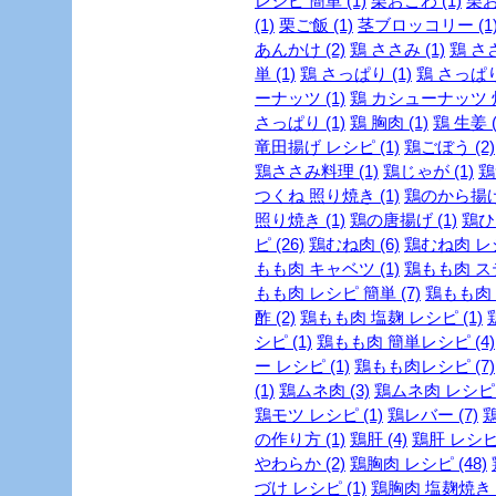
レシピ 簡単 (1)
栗おこわ (1)
栗お
(1)
栗ご飯 (1)
茎ブロッコリー (1
あんかけ (2)
鶏 ささみ (1)
鶏 ささ
単 (1)
鶏 さっぱり (1)
鶏 さっぱり
ーナッツ (1)
鶏 カシューナッツ 炒
さっぱり (1)
鶏 胸肉 (1)
鶏 生姜 (
竜田揚げ レシピ (1)
鶏ごぼう (2)
鶏ささみ料理 (1)
鶏じゃが (1)
鶏
つくね 照り焼き (1)
鶏のから揚げ 
照り焼き (1)
鶏の唐揚げ (1)
鶏ひき
ピ (26)
鶏むね肉 (6)
鶏むね肉 レシ
もも肉 キャベツ (1)
鶏もも肉 ステ
もも肉 レシピ 簡単 (7)
鶏もも肉 
酢 (2)
鶏もも肉 塩麹 レシピ (1)
シピ (1)
鶏もも肉 簡単レシピ (4)
ー レシピ (1)
鶏もも肉レシピ (7)
(1)
鶏ムネ肉 (3)
鶏ムネ肉 レシピ (
鶏モツ レシピ (1)
鶏レバー (7)
鶏
の作り方 (1)
鶏肝 (4)
鶏肝 レシピ 
やわらか (2)
鶏胸肉 レシピ (48)
づけ レシピ (1)
鶏胸肉 塩麹焼き レ