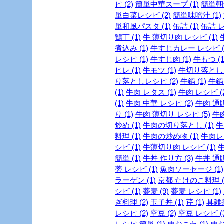
ピ (2)
簡単中華スープ (1)
簡単朝
単白菜レシピ (2)
簡単味噌汁 (1)
単和風パスタ (1)
缶詰 (1)
缶詰 レ
鶏丁 (1)
牛 薄切り肉 レシピ (1)
煮込み (1)
牛すじカレー レシピ (
レシピ (1)
牛すじ肉 (1)
牛もつ (1
ヒレ (1)
牛モツ (1)
牛切り落とし (
り落としレシピ (2)
牛鍋 (1)
牛鍋 
(1)
牛肉 レタス (1)
牛肉 レシピ (2
(1)
牛肉 中華 レシピ (2)
牛肉 通販
り (1)
牛肉 薄切り レシピ (5)
牛肉
炒め (1)
牛肉の切り落とし (1)
牛
料理 (1)
牛肉の炒め物 (1)
牛肉レシ
シピ (1)
牛薄切り肉 レシピ (1)
牛
簡単 (1)
牛丼 作り方 (3)
牛丼 通販
蒡 レシピ (1)
魚肉ソーセージ (1)
ラーゲン (1)
京都 たけのこ料理 (
シピ (1)
蕎麦 (9)
蕎麦 レシピ (1)
ぎ料理 (2)
玉子丼 (1)
芹 (1)
具雑煮
レシピ (2)
空豆 (2)
空豆 レシピ (3