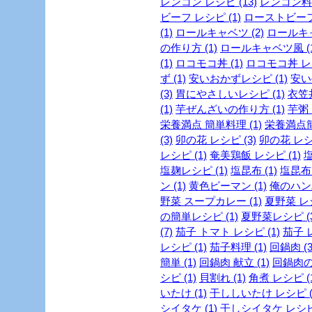
レンコン レシピ (13)
レンコン料理
ビーフ レシピ (1)
ローストビーフ 
(1)
ロールキャベツ (2)
ロールキャ
の作り方 (1)
ロールキャベツ風 (1
(1)
ロコモコ丼 (1)
ロコモコ丼 レシ
ず (1)
安いおかずレシピ (1)
安い
(3)
胃にやさしいレシピ (1)
衣笠丼
(1)
芋ぜんざいの作り方 (1)
芋粥 (
栄養満点 簡単料理 (1)
栄養満点簡
(3)
卯の花 レシピ (3)
卯の花 レシピ
レシピ (1)
奄美鶏飯 レシピ (1)
塩
塩麹レシピ (1)
塩昆布 (1)
塩昆布 
ン (1)
黄色ピーマン (1)
俺のハンバ
野菜 スープカレー (1)
夏野菜 レシ
の簡単レシピ (1)
夏野菜レシピ (3
(7)
茄子 トマト レシピ (1)
茄子 レ
レシピ (1)
茄子料理 (1)
回鍋肉 (3
簡単 (1)
回鍋肉 献立 (1)
回鍋肉の
シピ (1)
貝割れ (1)
角煮 レシピ (1
いたけ (1)
干ししいたけ レシピ (
シイタケ (1)
干しシイタケ レシピ 