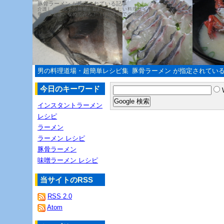
豚骨ラーメン が指定されている記事
介護した、息子の簡単・節約・やさしい料理サイト
母の教えは、なめてみろ！（自分の舌での確認）
男の料理道場・超簡単レシピ集
豚骨ラーメン が指定されてい
今日のキーワード
インスタントラーメン
レシピ
ラーメン
ラーメン レシピ
豚骨ラーメン
味噌ラーメン レシピ
当サイトのRSS
RSS 2.0
Atom