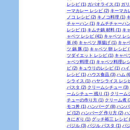
レシピ (1)
ガパオライス (1)
ガリ
ーマカレー レシピ (2)
キーマカレー
ノコ レシピ (2)
キノコ料理 (1)
キ
チャーハン (1)
キムチチャーハン 
レシピ (1)
キムチ鍋 材料 (1)
キャ
ャベツ レシピ (41)
キャベツ レシピ
単 (4)
キャベツ 厚揚げ (1)
キャベ
ツ 鍋 豚 (1)
キャベツ 卵 レシピ (
ツダイエット レシピ (1)
キャベツ
ャベツ料理 (1)
キャベツ料理レシピ
ピ (2)
キュウリのレシピ (1)
ハイカ
レシピ (1)
ハウス食品 (3)
ハム (6
シライス (1)
ハヤシライス レシピ 
パスタ (2)
クリームシチュー (3)
ームシチュー 残り (1)
クリームシ
チューの作り方 (1)
クリーム煮 (2
モコ丼 (1)
ハンバーグ (8)
ハンバー
ピ (12)
ハンバーグ 作り方 (2)
ハ
きにぎり (1)
グッチ裕三 レシピ (
バジル (3)
バジル パスタ (1)
バジ