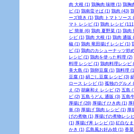
肉 大根 (1)
鶏胸肉 味噌 (1)
鶏胸肉
ピ (1)
鶏南蛮そば (1)
鶏肉 (43)
鶏
ーズ焼き (1)
鶏肉 トマトソース (
マト レシピ (1)
鶏肉 レシピ (111
ピ 簡単 (6)
鶏肉 夏野菜 (1)
鶏肉 
シピ (1)
鶏肉 大根 (1)
鶏肉 通販 (
椒 (1)
鶏肉 竜田揚げ レシピ (1)
ピ (1)
鶏肉のカシューナッツ炒め (
レシピ (1)
鶏肉を使った料理 (2)
料理 レシピ (1)
鶏肉料理レシピ (
美大島 (1)
鶏卵豆腐 (1)
鶏料理 (1
豆腐 (1)
絹ごし豆腐 レシピ (3)
絹
ロース レシピ (1)
孤独のグルメ (
え (2)
胡麻和え レシピ (2)
五島 (
ピ (2)
五島うどん 通販 (3)
五島牛 
厚揚げ (28)
厚揚げ ひき肉 (1)
厚
単 (3)
厚揚げ 鶏肉 レシピ (1)
厚揚
げの煮物 (1)
厚揚げの煮物レシピ 
(1)
厚揚げ丼 レシピ (1)
紅白なます
かき (1)
広島風お好み焼 (1)
香菜 