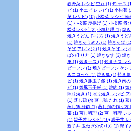
春野菜 レシピ 空豆 (1)
旬 ナス (1
ピ (1)
小エビ レシピ (1)
小松菜 (1
菜 レシピ (10)
小松菜 レシピ 簡単 
(1)
小松菜 厚揚げ (1)
小松菜 煮び
松菜レシピ (2)
小鉢料理 (1)
焼き
焼きうどん 作り方 (1)
焼きうどん
(1)
焼きそうめん (1)
焼きそば (15
そば アレンジ (1)
焼きそば レシピ 
ばの作り方 (1)
焼きなす (3)
焼き
単 (1)
焼きナス (1)
焼きナス レシピ
ビーフン (1)
焼きビーフン ケンミン
きコロッケ (1)
焼き鳥 (1)
焼き鳥 
ピ (1)
焼き豚玉子飯 (1)
焼き肉のた
ピ (1)
焼豚玉子飯 (1)
焼肉 (1)
焼
照り焼き (1)
照り焼き レシピ (3)
(1)
蒸し鶏 (4)
蒸し鶏 たれ (1)
蒸
蒸し鶏 緑酢 (1)
蒸し鶏の作り方 (
菜 (1)
蒸し料理 (2)
蒸し料理 レシピ
(1)
親子丼 レシピ (10)
親子丼 レシ
親子丼 玉ねぎの切り方 (1)
親子丼