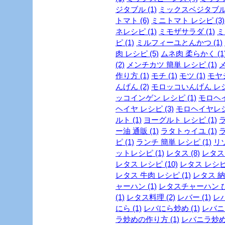
ジタブル (1)
ミックスベジタブル 
トマト (6)
ミニトマト レシピ (3)
ネレシピ (1)
ミモザサラダ (1)
ミ
ピ (1)
ミルフィーユとんかつ (1)
肉 レシピ (5)
ムネ肉 柔らかく (1
(2)
メンチカツ 簡単 レシピ (1)
メ
作り方 (1)
モチ (1)
モツ (1)
モヤシ
んげん (2)
モロッコいんげん レシピ
ッコインゲン レシピ (1)
モロヘイ
ヘイヤ レシピ (3)
モロヘイヤレシピ
ルト (1)
ヨーグルト レシピ (1)
ラ
ー油 通販 (1)
ラタトゥイユ (1)
ラ
ピ (1)
ランチ 簡単 レシピ (1)
リゾ
ットレシピ (1)
レタス (8)
レタス 
レタス レシピ (10)
レタス レシピ 
レタス 牛肉 レシピ (1)
レタス 納
ャーハン (1)
レタスチャーハン ひき
(1)
レタス料理 (2)
レバー (1)
レバ
にら (1)
レバにら炒め (1)
レバニラ
ラ炒めの作り方 (1)
レバニラ炒めレ