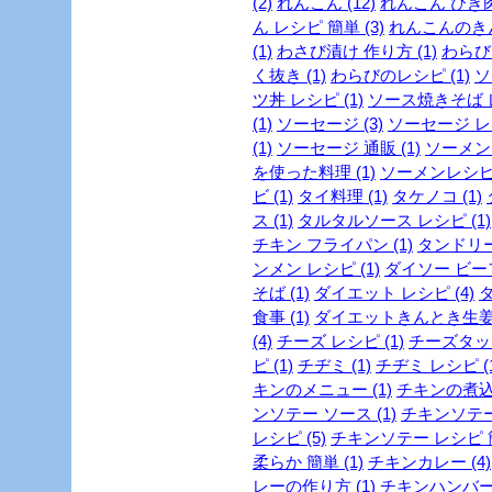
(2)
れんこん (12)
れんこん ひき肉 
ん レシピ 簡単 (3)
れんこんのきん
(1)
わさび漬け 作り方 (1)
わらび 
く抜き (1)
わらびのレシピ (1)
ソ
ツ丼 レシピ (1)
ソース焼きそば レ
(1)
ソーセージ (3)
ソーセージ レシ
(1)
ソーセージ 通販 (1)
ソーメン 
を使った料理 (1)
ソーメンレシピ 
ビ (1)
タイ料理 (1)
タケノコ (1)
ス (1)
タルタルソース レシピ (1)
チキン フライパン (1)
タンドリー
ンメン レシピ (1)
ダイソー ビーフ
そば (1)
ダイエット レシピ (4)
ダ
食事 (1)
ダイエットきんとき生姜 
(4)
チーズ レシピ (1)
チーズタッカ
ピ (1)
チヂミ (1)
チヂミ レシピ (1
キンのメニュー (1)
チキンの煮込み
ンソテー ソース (1)
チキンソテー
レシピ (5)
チキンソテー レシピ 簡
柔らか 簡単 (1)
チキンカレー (4)
レーの作り方 (1)
チキンハンバーグ