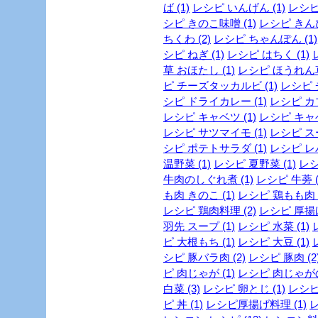
ば (1)
レシピ いんげん (1)
レシピ
シピ きのこ味噌 (1)
レシピ きんぴ
ちくわ (2)
レシピ ちゃんぽん (1)
シピ ねぎ (1)
レシピ はちく (1)
草 おほたし (1)
レシピ ほうれん草 
ピ チーズタッカルビ (1)
レシピ 
シピ ドライカレー (1)
レシピ カブ
レシピ キャベツ (1)
レシピ キャベ
レシピ サツマイモ (1)
レシピ スー
シピ ポテトサラダ (1)
レシピ レバ
温野菜 (1)
レシピ 夏野菜 (1)
レシ
牛肉のしぐれ煮 (1)
レシピ 牛蒡 (
も肉 きのこ (1)
レシピ 鶏もも肉 
レシピ 鶏肉料理 (2)
レシピ 厚揚げ
羽先 スープ (1)
レシピ 水菜 (1)
ピ 大根もち (1)
レシピ 大豆 (1)
シピ 豚バラ肉 (2)
レシピ 豚肉 (2
ピ 肉じゃが (1)
レシピ 肉じゃがの
白菜 (3)
レシピ 卵とじ (1)
レシピ 
ピ 丼 (1)
レシピ厚揚げ料理 (1)
レ