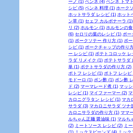
ーノ (1)
ペンネ (4)
ペンネ トマト 
シピ (5)
ペンネ 料理 (1)
ホークソテ
ホットサラダ レシピ (1)
ホットペ
ン草 (1)
セェフ カルボナーラ (1)
リ (2)
ホルモン (1)
ホルモンの食べ
(6)
セロリの葉のレシピ (1)
ポーク
(1)
ポークソテー 作り方 (1)
ポー
シピ (1)
ポークチャップの作り方 
ー レシピ (1)
ポテトコロッケ レシ
ラダ リメイク (1)
ポテトサラダ レ
単 (1)
ポテトサラダの作り方 (2)
ポトフ レシピ (1)
ポトフ レシピ 
モドーロ (1)
ポン酢 (1)
ポン酢 レ
ド (2)
マーマレード煮 (1)
マッシ
レシピ (1)
マイファーマー (2)
マ
カロニグラタン レシピ (1)
マカロ
サラダ (3)
マカロニサラダ ツナ缶 
カロニサラダの作り方 (1)
ママー
ルちゃん正麺 醤油味 (1)
マルちゃ
(2)
ミートソース レシピ (2)
ミー
(1)
ミックスビーンズ (4)
ミックス