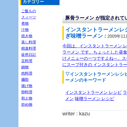
カテゴリー
ご飯もの
スィーツ
豚骨ラーメン が指定されて
煮物
インスタントラーメンレ
汁物
ぎ味噌ラーメン :
焼き物
2009年1
蒸し料理
今回は、インスタントラーメン レ
精進料理
ラーメン です。ちょっとした昼食
徒然日記
けメニューの一つですよね～。ス
豆料理
にスープ付きの インスタントラー
鍋物
肉料理
▽インスタントラーメンレシ
麺類
ーメンのキーワード
揚げ物
卵料理
インスタントラーメン レシピ
ラ
和え物
メン
味噌ラーメン レシピ
炒め物
writer : kazu