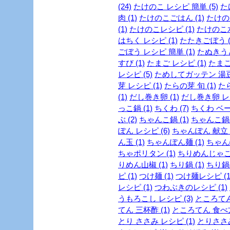
(24)
たけのこ レシピ 簡単 (5)
た
肉 (1)
たけのこごはん (1)
たけのこ
(1)
たけのこレシピ (1)
たけのこ水
はちく レシピ (1)
たたきごぼう (
ごぼう レシピ 簡単 (1)
たぬきうど
すび (1)
たまご レシピ (1)
たまご
レシピ (5)
ためしてガッテン 湯豆腐
芽 レシピ (1)
たらの芽 旬 (1)
たら
(1)
だし巻き卵 (1)
だし巻き卵 レシ
っこ鍋 (1)
ちくわ (7)
ちくわ ベー
ぶ (2)
ちゃんこ鍋 (1)
ちゃんこ鍋 
ぽん レシピ (6)
ちゃんぽん 献立 (
ん玉 (1)
ちゃんぽん麺 (1)
ちゃん
ちゃポリタン (1)
ちりめんじゃこ 
りめん山椒 (1)
ちり鍋 (1)
ちり鍋 
ピ (1)
つけ麺 (1)
つけ麺レシピ (1
レシピ (1)
つわぶきのレシピ (1)
うもろこし レシピ (3)
ところてん 
てん 三杯酢 (1)
ところてん 食べ方 
とり ささみ レシピ (1)
とりささみ