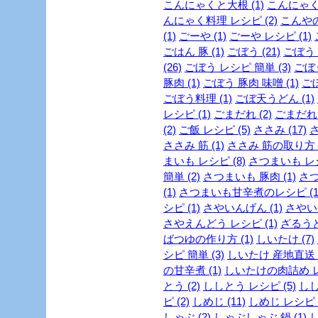
こんにゃくと大根 (1)
こんにゃくレ
んにゃく料理 レシピ (2)
こんやの
(1)
ごーや (1)
ごーや レシピ (1)
ごはん 豚 (1)
ごぼう (21)
ごぼう 
(26)
ごぼう レシピ 簡単 (3)
ごぼう
豚肉 (1)
ごぼう 豚肉 味噌 (1)
ごぼ
ごぼう料理 (1)
ごぼ天うどん (1)
レシピ (1)
ごまだれ (2)
ごまだれ 
(2)
ご飯 レシピ (5)
ささみ (17)
さ
ささみ 筋 (1)
ささみ 筋の取り方 (
まいも レシピ (8)
さつまいも レシ
簡単 (2)
さつまいも 豚肉 (1)
さつ
(1)
さつまいも甘辛煮のレシピ (1
シピ (1)
さやいんげん (1)
さやいん
さやえんどう レシピ (1)
ざるうど
ばつゆの作り方 (1)
しいたけ (7)
シピ 簡単 (3)
しいたけ 産地直送 (
の甘辛煮 (1)
しいたけの肉詰め レシ
とう (2)
ししとう レシピ (5)
しし
ピ (2)
しめじ (11)
しめじ レシピ (
しゃぶ (2)
しゃぶしゃぶ 鍋 (1)
し