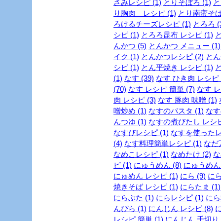
さみレシピ (1)
とりそぼろ (1)
と
り胸肉 レシピ (1)
とり南蛮そば 
ろけるチーズレシピ (1)
とろろ (
シピ (1)
とろろ昆布 レシピ (1)
と
んかつ (5)
とんかつ メニュー (1)
イク (1)
とんかつレシピ (2)
とん
シピ (1)
とん平焼き レシピ (1)
ど
(1)
なす (39)
なす ひき肉 レシピ (
(70)
なす レシピ 簡単 (7)
なす レ
肉 レシピ (3)
なす 豚肉 味噌 (1)
噌炒め (1)
なすのパスタ (1)
なす
んつゆ (1)
なすの煮びたし レシピ 
なすびレシピ (1)
なすを使ったレシ
(4)
なす料理簡単レシピ (1)
なだ万
なめこレシピ (1)
なめたけ (2)
な
ピ (1)
にゅうめん (8)
にゅうめん 
にゅめん レシピ (1)
にら (9)
にら
焼きそば レシピ (1)
にらたま (1)
にらぶた (1)
にらレシピ (1)
にら料
んぴら (1)
にんじん レシピ (8)
に
レシピ 簡単 (1)
にんじん 千切り (