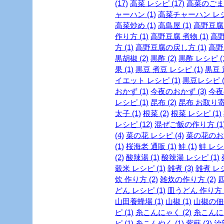
(17)
高菜 レシピ (17)
高菜のごま油
ャーハン (1)
高菜チャーハン レシピ
高菜炒め (1)
高島屋 (1)
高野豆腐 
作り方 (1)
高野豆腐 煮物 (1)
高野
方 (1)
高野豆腐の戻し方 (1)
高野
黒胡椒 (2)
黒酢 (2)
黒酢 レシピ (1
果 (1)
黒豆 煮豆 レシピ (1)
黒豆 
イエット レシピ (1)
黒豆レシピ (
おかず (1)
今夜のおかず (3)
今夜
レシピ (1)
昆布 (2)
昆布 お取り寄せ
太子 (1)
根菜 (2)
根菜 レシピ (1)
レシピ (12)
混ぜご飯の作り方 (1
(4)
菜の花 レシピ (4)
菜の花のおひ
(1)
桜海老 通販 (1)
鮭 (1)
鮭 レシピ
(2)
酸辣湯 (1)
酸辣湯 レシピ (1)
穀米 レシピ (1)
雑煮 (3)
雑煮 レシ
炊 作り方 (2)
雑炊の作り方 (2)
四
どん レシピ (1)
皿うどん 作り方 (
山田養蜂場 (1)
山椒 (1)
山椒の佃煮
ピ (1)
糸こんにゃく (2)
糸こんにゃ
ピ (1)
糸こんやく (1)
紫蘇 (3)
治部