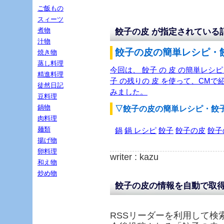
ご飯もの
スィーツ
煮物
餃子の皮 が指定されている
汁物
餃子の皮の簡単レシピ・餃
焼き物
蒸し料理
今回は、 餃子 の 皮 の簡単レシピ
精進料理
子 の残りの 皮 を使って、CMで
徒然日記
みました。
豆料理
鍋物
▽餃子の皮の簡単レシピ・餃
肉料理
麺類
鍋
鍋 レシピ
餃子
餃子の皮
餃子
揚げ物
卵料理
writer : kazu
和え物
炒め物
餃子の皮の情報を自動で取
RSSリーダーを利用して検