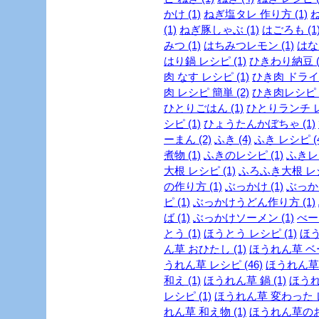
かけ (1)
ねぎ塩タレ 作り方 (1)
ね
(1)
ねぎ豚しゃぶ (1)
はごろも (1
みつ (1)
はちみつレモン (1)
はな
はり鍋 レシピ (1)
ひきわり納豆 (
肉 なす レシピ (1)
ひき肉 ドライカ
肉 レシピ 簡単 (2)
ひき肉レシピ (
ひとりごはん (1)
ひとりランチ レ
シピ (1)
ひょうたんかぼちゃ (1)
ーまん (2)
ふき (4)
ふき レシピ (4
煮物 (1)
ふきのレシピ (1)
ふきレシ
大根 レシピ (1)
ふろふき大根 レシ
の作り方 (1)
ぶっかけ (1)
ぶっか
ピ (1)
ぶっかけうどん作り方 (1)
ば (1)
ぶっかけソーメン (1)
べー
とう (1)
ほうとう レシピ (1)
ほう
ん草 おひたし (1)
ほうれん草 ベー
うれん草 レシピ (46)
ほうれん草 
和え (1)
ほうれん草 鍋 (1)
ほうれ
レシピ (1)
ほうれん草 変わった レ
れん草 和え物 (1)
ほうれん草のお