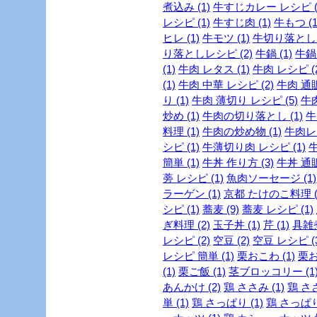
煮込み (1)
牛すじカレー レシピ (
レシピ (1)
牛すじ肉 (1)
牛もつ (1
ヒレ (1)
牛モツ (1)
牛切り落とし (
り落としレシピ (2)
牛鍋 (1)
牛鍋 
(1)
牛肉 レタス (1)
牛肉 レシピ (2
(1)
牛肉 中華 レシピ (2)
牛肉 通販
り (1)
牛肉 薄切り レシピ (5)
牛肉
炒め (1)
牛肉の切り落とし (1)
牛
料理 (1)
牛肉の炒め物 (1)
牛肉レシ
シピ (1)
牛薄切り肉 レシピ (1)
牛
簡単 (1)
牛丼 作り方 (3)
牛丼 通販
蒡 レシピ (1)
魚肉ソーセージ (1)
ラーゲン (1)
京都 たけのこ料理 (
シピ (1)
蕎麦 (9)
蕎麦 レシピ (1)
ぎ料理 (2)
玉子丼 (1)
芹 (1)
具雑煮
レシピ (2)
空豆 (2)
空豆 レシピ (3
レシピ 簡単 (1)
栗おこわ (1)
栗お
(1)
栗ご飯 (1)
茎ブロッコリー (1
あんかけ (2)
鶏 ささみ (1)
鶏 ささ
単 (1)
鶏 さっぱり (1)
鶏 さっぱり