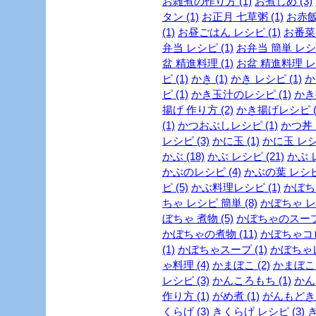
お雑煮の作り方 (1)
お煮しめ (3)
タン (1)
お正月 七草粥 (1)
お赤飯
(1)
お昼ごはん レシピ (1)
お番菜 
弁当 レシピ (1)
お弁当 簡単 レシピ
盆 精進料理 (1)
お盆 精進料理 レシ
ピ (1)
かき (1)
かき レシピ (1)
か
ピ (1)
かき玉汁のレシピ (1)
かき揚
揚げ 作り方 (2)
かき揚げレシピ (
(1)
かつおぶしレシピ (1)
かつ丼 
レシピ (3)
かに玉 (1)
かに玉 レシピ
かぶ (18)
かぶ レシピ (21)
かぶ 
かぶのレシピ (4)
かぶの葉 レシピ 
ピ (5)
かぶ料理レシピ (1)
かぼちゃ
ちゃ レシピ 簡単 (8)
かぼちゃ レシ
ぼちゃ 煮物 (5)
かぼちゃのスープ 
かぼちゃの煮物 (11)
かぼちゃコロ
(1)
かぼちゃスープ (1)
かぼちゃレ
ゃ料理 (4)
かまぼこ (2)
かまぼこ 
レシピ (3)
かんころもち (1)
かん
作り方 (1)
がめ煮 (1)
がんもどき 
くらげ (3)
きくらげ レシピ (3)