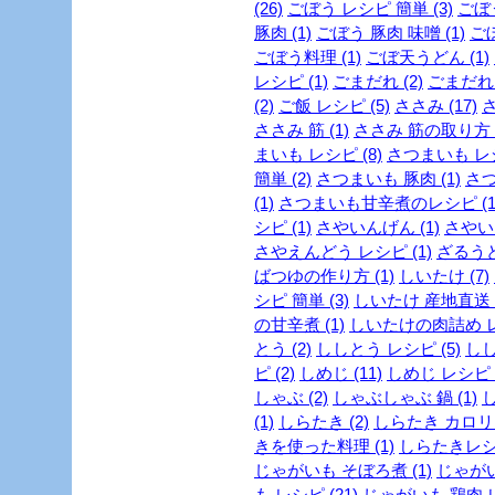
(26)
ごぼう レシピ 簡単 (3)
ごぼう
豚肉 (1)
ごぼう 豚肉 味噌 (1)
ごぼ
ごぼう料理 (1)
ごぼ天うどん (1)
レシピ (1)
ごまだれ (2)
ごまだれ 
(2)
ご飯 レシピ (5)
ささみ (17)
さ
ささみ 筋 (1)
ささみ 筋の取り方 (
まいも レシピ (8)
さつまいも レシ
簡単 (2)
さつまいも 豚肉 (1)
さつ
(1)
さつまいも甘辛煮のレシピ (1
シピ (1)
さやいんげん (1)
さやいん
さやえんどう レシピ (1)
ざるうど
ばつゆの作り方 (1)
しいたけ (7)
シピ 簡単 (3)
しいたけ 産地直送 (
の甘辛煮 (1)
しいたけの肉詰め レシ
とう (2)
ししとう レシピ (5)
しし
ピ (2)
しめじ (11)
しめじ レシピ (
しゃぶ (2)
しゃぶしゃぶ 鍋 (1)
し
(1)
しらたき (2)
しらたき カロリー
きを使った料理 (1)
しらたきレシピ
じゃがいも そぼろ煮 (1)
じゃがい
も レシピ (21)
じゃがいも 鶏肉 レ