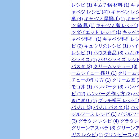
レシピ (1)
キムチ鍋 材料 (1)
キャ
ャベツ レシピ (41)
キャベツ レシピ
単 (4)
キャベツ 厚揚げ (1)
キャベ
ツ 鍋 豚 (1)
キャベツ 卵 レシピ (
ツダイエット レシピ (1)
キャベツ
ャベツ料理 (1)
キャベツ料理レシピ
ピ (2)
キュウリのレシピ (1)
ハイカ
レシピ (1)
ハウス食品 (3)
ハム (6
シライス (1)
ハヤシライス レシピ 
パスタ (2)
クリームシチュー (3)
ームシチュー 残り (1)
クリームシ
チューの作り方 (1)
クリーム煮 (2
モコ丼 (1)
ハンバーグ (8)
ハンバー
ピ (12)
ハンバーグ 作り方 (2)
ハ
きにぎり (1)
グッチ裕三 レシピ (
バジル (3)
バジル パスタ (1)
バジ
ジルソース レシピ (1)
バジルソー
(3)
グラタン レシピ (4)
グラタン 
グリーンアスパラ (3)
グリーンア
ガス レシピ (1)
グリンピース (2)