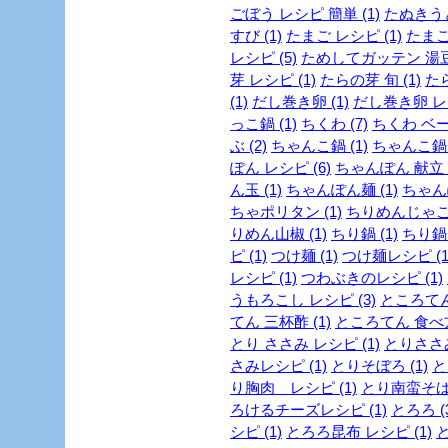
ごぼう レシピ 簡単 (1)
たぬきうど
すび (1)
たまご レシピ (1)
たまご
レシピ (5)
ためしてガッテン 湯豆腐
芽 レシピ (1)
たらの芽 旬 (1)
たら
(1)
だし巻き卵 (1)
だし巻き卵 レシ
っこ鍋 (1)
ちくわ (7)
ちくわ ベー
ぶ (2)
ちゃんこ鍋 (1)
ちゃんこ鍋 
ぽん レシピ (6)
ちゃんぽん 献立 (
ん玉 (1)
ちゃんぽん麺 (1)
ちゃん
ちゃポリタン (1)
ちりめんじゃこ 
りめん山椒 (1)
ちり鍋 (1)
ちり鍋 
ピ (1)
つけ麺 (1)
つけ麺レシピ (1
レシピ (1)
つわぶきのレシピ (1)
うもろこし レシピ (3)
ところてん 
てん 三杯酢 (1)
ところてん 食べ方 
とり ささみ レシピ (1)
とりささみ
さみレシピ (1)
とりそぼろ (1)
と
り胸肉 レシピ (1)
とり南蛮そば 
ろけるチーズレシピ (1)
とろろ (
シピ (1)
とろろ昆布 レシピ (1)
と