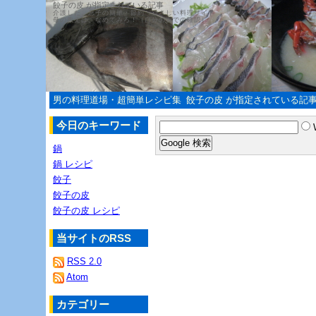
餃子の皮 が指定されている記事
介護した、息子の簡単・節約・やさしい料理サイト
母の教えは、なめてみろ！（自分の舌での確認）
男の料理道場・超簡単レシピ集
餃子の皮 が指定されている記
今日のキーワード
鍋
鍋 レシピ
餃子
餃子の皮
餃子の皮 レシピ
当サイトのRSS
RSS 2.0
Atom
カテゴリー