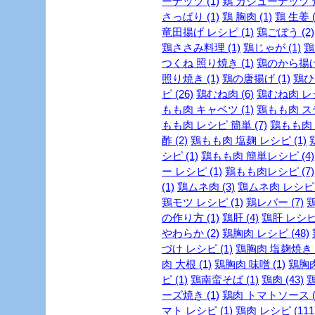
ーナッツ (1)
鶏 カシューナッツ 炒
さっぱり (1)
鶏 胸肉 (1)
鶏 生姜 (
竜田揚げ レシピ (1)
鶏ごぼう (2)
鶏ささみ料理 (1)
鶏じゃが (1)
鶏
つくね 照り焼き (1)
鶏のから揚げ 
照り焼き (1)
鶏の唐揚げ (1)
鶏ひき
ピ (26)
鶏むね肉 (6)
鶏むね肉 レシ
もも肉 キャベツ (1)
鶏もも肉 ステ
もも肉 レシピ 簡単 (7)
鶏もも肉 
酢 (2)
鶏もも肉 塩麹 レシピ (1)
シピ (1)
鶏もも肉 簡単レシピ (4)
ー レシピ (1)
鶏もも肉レシピ (7)
(1)
鶏ムネ肉 (3)
鶏ムネ肉 レシピ (
鶏モツ レシピ (1)
鶏レバー (7)
鶏
の作り方 (1)
鶏肝 (4)
鶏肝 レシピ 
やわらか (2)
鶏胸肉 レシピ (48)
づけ レシピ (1)
鶏胸肉 塩麹焼き レ
肉 大根 (1)
鶏胸肉 味噌 (1)
鶏胸肉
ピ (1)
鶏南蛮そば (1)
鶏肉 (43)
鶏
ーズ焼き (1)
鶏肉 トマトソース (
マト レシピ (1)
鶏肉 レシピ (111