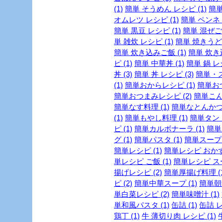
(1)
簡単 そうめん レシピ (1)
簡単
オムレツ レシピ (1)
簡単 ペンネ (
簡単 黒豆 レシピ (1)
簡単 混ぜご飯
単 雑炊 レシピ (1)
簡単 焼きうどん
簡単 炊き込みご飯 (1)
簡単 炊き
ピ (1)
簡単 中華丼 (1)
簡単 鍋 レシ
丼 (3)
簡単 丼 レシピ (3)
簡単・ス
(1)
簡単おからレシピ (1)
簡単おつ
簡単おつまみレシピ (2)
簡単こん
簡単なす料理 (1)
簡単なとんかつの
(1)
簡単もやし料理 (1)
簡単タンド
ピ (1)
簡単カルボナーラ (1)
簡単
グ (1)
簡単パスタ (1)
簡単スープ 
簡単レシピ (1)
簡単レシピ おかず 
単レシピ ご飯 (1)
簡単レシピ スー
揚げレシピ (2)
簡単厚揚げ料理 (1
ピ (2)
簡単中華スープ (1)
簡単朝
単白菜レシピ (2)
簡単味噌汁 (1)
単和風パスタ (1)
缶詰 (1)
缶詰 レ
鶏丁 (1)
牛 薄切り肉 レシピ (1)