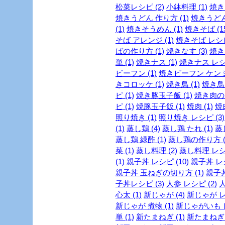
松菜レシピ (2)
小鉢料理 (1)
焼き
焼きうどん 作り方 (1)
焼きうどん
(1)
焼きそうめん (1)
焼きそば (15
そば アレンジ (1)
焼きそば レシピ 
ばの作り方 (1)
焼きなす (3)
焼き
単 (1)
焼きナス (1)
焼きナス レシピ
ビーフン (1)
焼きビーフン ケンミン
きコロッケ (1)
焼き鳥 (1)
焼き鳥 
ピ (1)
焼き豚玉子飯 (1)
焼き肉のた
ピ (1)
焼豚玉子飯 (1)
焼肉 (1)
焼
照り焼き (1)
照り焼き レシピ (3)
(1)
蒸し鶏 (4)
蒸し鶏 たれ (1)
蒸
蒸し鶏 緑酢 (1)
蒸し鶏の作り方 (
菜 (1)
蒸し料理 (2)
蒸し料理 レシピ
(1)
親子丼 レシピ (10)
親子丼 レシ
親子丼 玉ねぎの切り方 (1)
親子丼
子丼レシピ (3)
人参 レシピ (2)
人
心太 (1)
新じゃが (4)
新じゃが レ
新じゃが 煮物 (1)
新じゃがいも レ
単 (1)
新たまねぎ (1)
新たまねぎ 