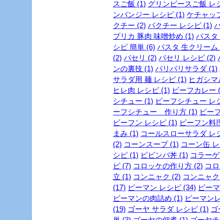
スご飯 (1)
グリンピースご飯 レシピ
ンバンジー レシピ (1)
ケチャップ 
クチー (2)
パクチー レシピ (1)
パ
プリカ 豚肉 味噌炒め (1)
パスタ (
シピ 簡単 (6)
パスタ 生クリーム (
(2)
パセリ (2)
パセリ レシピ (2)
ンの裏技 (1)
パリパリサラダ (1)
サラダ用 麺 レシピ (1)
ヒガシマル
ヒレ肉 レシピ (1)
ビーフカレー (
シチュー (1)
ビーフシチュー レシピ
ーフシチュー 作り方 (1)
ビーフ
ビーフン レシピ (1)
ビーフン料理 
まみ (1)
コールスローサラダ レシピ
(2)
コーンスープ (1)
コーン缶 レシ
シピ (1)
ビビンバ丼 (1)
コラーゲン
ピ (7)
コロッケの作り方 (2)
コロ
立 (1)
コンニャク (2)
コンニャク 
(17)
ピーマン レシピ (34)
ピーマン
ピーマンの肉詰め (1)
ピーマンレシ
(19)
ゴーヤ サラダ レシピ (1)
ゴ
単 (3)
ゴーヤの佃煮 (1)
ゴーヤチャ