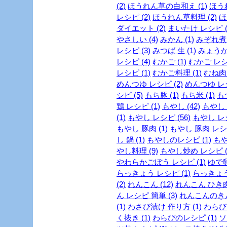
(2)
ほうれん草の白和え (1)
ほう
レシピ (2)
ほうれん草料理 (2)
ほ
ダイエット (2)
まいたけ レシピ (
やさしい (4)
みかん (1)
みぞれ煮 
レシピ (3)
みつば 生 (1)
みょうが 
レシピ (4)
むかご (1)
むかご レシピ
レシピ (1)
むかご料理 (1)
むね肉 
めんつゆ レシピ (2)
めんつゆ レシ
シピ (5)
もち豚 (1)
もち米 (1)
もつ
鶏 レシピ (1)
もやし (42)
もやし 
(1)
もやし レシピ (56)
もやし レシ
もやし 豚肉 (1)
もやし 豚肉 レシピ
し 鍋 (1)
もやしのレシピ (1)
もや
やし料理 (9)
もやし炒め レシピ (
やわらかごぼう レシピ (1)
ゆで卵
らっきょう レシピ (1)
らっきょう
(2)
れんこん (12)
れんこん ひき肉 
ん レシピ 簡単 (3)
れんこんのきん
(1)
わさび漬け 作り方 (1)
わらび 
く抜き (1)
わらびのレシピ (1)
ソ