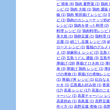
ピ 簡単 (6)
鶏肉 夏野菜 (1)
鶏肉 
シピ (1)
鶏肉 大根 (1)
鶏肉 通販 (
椒 (1)
鶏肉 竜田揚げ レシピ (1)
ピ (1)
鶏肉のカシューナッツ炒め (
レシピ (1)
鶏肉を使った料理 (2)
料理 レシピ (1)
鶏肉料理レシピ (
美大島 (1)
鶏卵豆腐 (1)
鶏料理 (1
豆腐 (1)
絹ごし豆腐 レシピ (3)
絹
ロース レシピ (1)
孤独のグルメ (
え (2)
胡麻和え レシピ (2)
五島 (
ピ (2)
五島うどん 通販 (3)
五島牛 
厚揚げ (28)
厚揚げ ひき肉 (1)
厚
単 (3)
厚揚げ 鶏肉 レシピ (1)
厚揚
げの煮物 (1)
厚揚げの煮物レシピ 
(1)
厚揚げ丼 レシピ (1)
紅白なます
かき (1)
広島風お好み焼 (1)
香菜 
(17)
高菜 レシピ (17)
高菜のごま油
ャーハン (1)
高菜チャーハン レシピ
高菜炒め (1)
高島屋 (1)
高野豆腐 
作り方 (1)
高野豆腐 煮物 (1)
高野