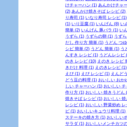
けチャーハン (1)
あんかけチャーハ
(2)
あんかけ焼きそば レシピ (2)
り寿司 (1)
いなり寿司 レシピ (1)
(1)
いり豆腐 (1)
いんげん (8)
いん
簡単 (2)
いんげん 豚バラ (1)
いん
うずら (1)
うずらの卵 (1)
うずらの
だし 作り方 簡単 (1)
うどん つゆ 
シピ 簡単 (2)
うどん 簡単 (1)
うど
んすき レシピ (1)
うどんレシピ (
のき レシピ (10)
えのき レシピ 簡
きだけ 料理 (1)
えのきレシピ (1)
えび (1)
えび レシピ (1)
えんどう豆
どう豆の料理 (1)
おいしい おかゆ 
しい チャーハン (1)
おいしい チャ
作り方 (1)
おいしい 焼きうどん (
焼きそば レシピ (1)
おいしい 焼き
レシピ (1)
おいしい 野菜炒め レシ
ピ (1)
おいしいキュウリ料理 (1)
ステーキの焼き方 (1)
おいしいポ
サラダ (1)
おいしいメンチカツの作