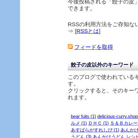
今後投稿される「
餃子の皮
できます。
RSSの利用方法をご存知な
⇒ [
RSSとは
]
フィードを取得
餃子の皮以外のキーワード
このブログで使われている
す。
クリックすると、そのキー
れます。
bear fuits (1)
delicious-curry.shop
ルメ (1)
ＤＨＣ (1)
Ｓ＆Ｂカレー (
あすぱらがすれしぴ (1)
あんかけ 
うどん (3)
あんかけうどん レシピ 