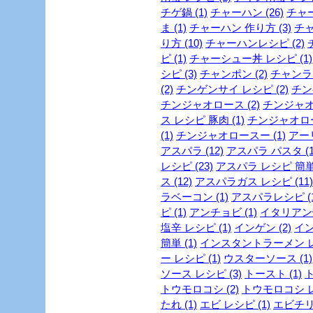
チゲ鍋 (1)
チャーハン (26)
チャー
ま (1)
チャーハン 作り方 (3)
チャ
り方 (10)
チャーハンレシピ (2)
ピ (1)
チャーシュー丼 レシピ (1)
シピ (3)
チャンポン (2)
チャンラー
(2)
チンゲンサイ レシピ (2)
チン
チンジャオロース (2)
チンジャオロ
ス レシピ 豚肉 (1)
チンジャオロース
(1)
チンジャオロースー (1)
アー
アスパラ (12)
アスパラ パスタ (1
レシピ (23)
アスパラ レシピ 簡単 
ス (12)
アスパラガス レシピ (11)
ラベーコン (1)
アスパラレシピ (1
ピ (1)
アンチョビ (1)
イタリアン焼
塩辛 レシピ (1)
インゲン (2)
イン
簡単 (1)
インスタントラーメン レシ
ー レシピ (1)
ウスターソース (1)
ソース レシピ (3)
トースト (1)
ト
トウモロコシ (2)
トウモロコシ レ
たれ (1)
エビ レシピ (1)
エビチリ 