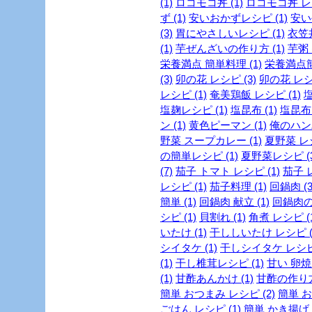
(1)
ロコモコ丼 (1)
ロコモコ丼 レシ
ず (1)
安いおかずレシピ (1)
安い
(3)
胃にやさしいレシピ (1)
衣笠丼
(1)
芋ぜんざいの作り方 (1)
芋粥 (
栄養満点 簡単料理 (1)
栄養満点簡
(3)
卯の花 レシピ (3)
卯の花 レシピ
レシピ (1)
奄美鶏飯 レシピ (1)
塩
塩麹レシピ (1)
塩昆布 (1)
塩昆布 
ン (1)
黄色ピーマン (1)
俺のハンバ
野菜 スープカレー (1)
夏野菜 レシ
の簡単レシピ (1)
夏野菜レシピ (3
(7)
茄子 トマト レシピ (1)
茄子 レ
レシピ (1)
茄子料理 (1)
回鍋肉 (3
簡単 (1)
回鍋肉 献立 (1)
回鍋肉の
シピ (1)
貝割れ (1)
角煮 レシピ (1
いたけ (1)
干ししいたけ レシピ (
シイタケ (1)
干しシイタケ レシピ 
(1)
干し椎茸レシピ (1)
甘い 卵焼き
(1)
甘酢あんかけ (1)
甘酢の作り方 
簡単 おつまみ レシピ (2)
簡単 お
ごはん レシピ (1)
簡単 かき揚げ 