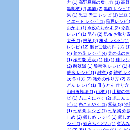
方 (1)
高野豆腐の戻し方 (1)
高野
黒胡椒 (2)
黒酢 (2)
黒酢 レシピ (1
果 (1)
黒豆 煮豆 レシピ (1)
黒豆 
イエット レシピ (1)
黒豆レシピ (
おかず (1)
今夜のおかず (3)
今夜
レシピ (1)
昆布 (2)
昆布 お取り寄せ
太子 (1)
根菜 (2)
根菜 レシピ (1)
レシピ (12)
混ぜご飯の作り方 (1
(4)
菜の花 レシピ (4)
菜の花のおひ
(1)
桜海老 通販 (1)
鮭 (1)
鮭 レシピ
(2)
酸辣湯 (1)
酸辣湯 レシピ (1)
穀米 レシピ (1)
雑煮 (3)
雑煮 レシ
炊 作り方 (2)
雑炊の作り方 (2)
四
どん レシピ (1)
皿うどん 作り方 (
山田養蜂場 (1)
山椒 (1)
山椒の佃煮
ピ (1)
糸こんにゃく (2)
糸こんにゃ
ピ (1)
糸こんやく (1)
紫蘇 (3)
治部
(1)
七草粥 レシピ (1)
七草粥 炊飯器
しめ (2)
煮しめ レシピ (1)
煮しめ
シピ (1)
煮込みうどん (1)
煮込みう
グ (2)
煮込みハンバーグ レシピ (