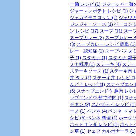
ー麺 レシピ (1)
ジャージャー麺の作
ジャーマンポテト レシピ (1)
ジャ
ジャガイモコロッケ (1)
ジャワカレ
ジンジャーソース (1)
ベーコン (3
ン レシピ (17)
スープ (11)
スープ
スープカレー (2)
スープカレー ダ
(3)
スープカレー レシピ 簡単 (1)
レー 認知症 (1)
スープパスタ (1
子 (1)
スタミナ (1)
スタミナ 親子丼
ミナ料理 (1)
ステーキ (4)
ステーキ
ステーキソース (1)
ステーキ肉 レ
丼 タレ (1)
ステーキ丼 レシピ (1
んどう レシピ (1)
スナップエンドウ
(6)
スナップエンドウ 豚肉 レシピ 
ップエンドウ 茹で時間 (1)
スナッ
チキン (2)
スパゲティ レシピ (1)
ーノ (1)
ペンネ (4)
ペンネ トマト 
シピ (5)
ペンネ 料理 (1)
ホークソテ
ホットサラダ レシピ (1)
ホットペ
ン草 (1)
セェフ カルボナーラ (1)