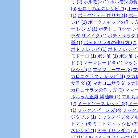
リ (2)
ホルモン (1)
ホルモンの食べ
(6)
セロリの葉のレシピ (1)
ポーク
(1)
ポークソテー 作り方 (1)
ポー
シピ (1)
ポークチャップの作り方 
ー レシピ (1)
ポテトコロッケ レシ
ラダ リメイク (1)
ポテトサラダ レ
単 (1)
ポテトサラダの作り方 (2)
ポトフ レシピ (1)
ポトフ レシピ 
モドーロ (1)
ポン酢 (1)
ポン酢 レ
ド (2)
マーマレード煮 (1)
マッシ
レシピ (1)
マイファーマー (2)
マ
カロニグラタン レシピ (1)
マカロ
サラダ (3)
マカロニサラダ ツナ缶 
カロニサラダの作り方 (1)
ママー
ルちゃん正麺 醤油味 (1)
マルちゃ
(2)
ミートソース レシピ (2)
ミー
(1)
ミックスビーンズ (4)
ミックス
ジタブル (1)
ミックスベジタブル 
トマト (6)
ミニトマト レシピ (3)
ネレシピ (1)
ミモザサラダ (1)
ミ
ピ (1)
ミルフィーユとんかつ (1)