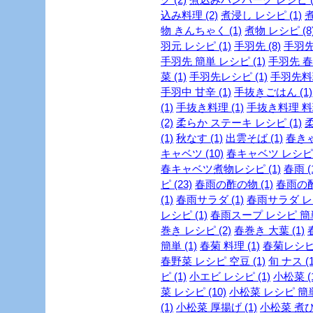
込み料理 (2)
煮浸し レシピ (1)
煮
物 きんちゃく (1)
煮物 レシピ (8
羽元 レシピ (1)
手羽先 (8)
手羽先
手羽先 簡単 レシピ (1)
手羽先 春雨
菜 (1)
手羽先レシピ (1)
手羽先料理
手羽中 甘辛 (1)
手抜きごはん (1)
(1)
手抜き料理 (1)
手抜き料理 料理
(2)
柔らか ステーキ レシピ (1)
柔
(1)
秋なす (1)
出雲そば (1)
春きゃ
キャベツ (10)
春キャベツ レシピ (
春キャベツ煮物レシピ (1)
春雨 (
ピ (23)
春雨の酢の物 (1)
春雨の酢
(1)
春雨サラダ (1)
春雨サラダ レシ
レシピ (1)
春雨スープ レシピ 簡単 
巻き レシピ (2)
春巻き 大葉 (1)
簡単 (1)
春菊 料理 (1)
春菊レシピ 
春野菜 レシピ 空豆 (1)
旬 ナス (1
ピ (1)
小エビ レシピ (1)
小松菜 (1
菜 レシピ (10)
小松菜 レシピ 簡単 
(1)
小松菜 厚揚げ (1)
小松菜 煮び