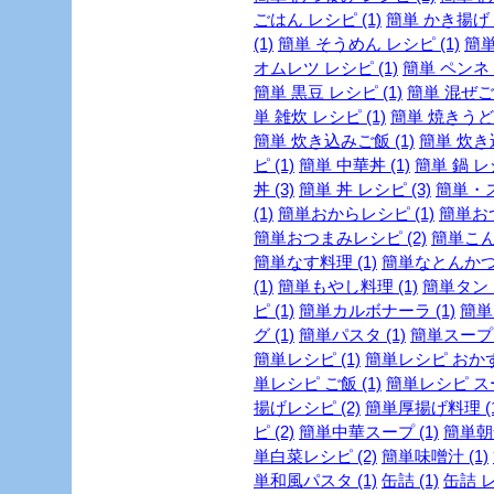
ごはん レシピ (1)
簡単 かき揚げ 
(1)
簡単 そうめん レシピ (1)
簡単
オムレツ レシピ (1)
簡単 ペンネ (
簡単 黒豆 レシピ (1)
簡単 混ぜご飯
単 雑炊 レシピ (1)
簡単 焼きうどん
簡単 炊き込みご飯 (1)
簡単 炊き
ピ (1)
簡単 中華丼 (1)
簡単 鍋 レシ
丼 (3)
簡単 丼 レシピ (3)
簡単・ス
(1)
簡単おからレシピ (1)
簡単おつ
簡単おつまみレシピ (2)
簡単こん
簡単なす料理 (1)
簡単なとんかつの
(1)
簡単もやし料理 (1)
簡単タンド
ピ (1)
簡単カルボナーラ (1)
簡単
グ (1)
簡単パスタ (1)
簡単スープ 
簡単レシピ (1)
簡単レシピ おかず 
単レシピ ご飯 (1)
簡単レシピ スー
揚げレシピ (2)
簡単厚揚げ料理 (1
ピ (2)
簡単中華スープ (1)
簡単朝
単白菜レシピ (2)
簡単味噌汁 (1)
単和風パスタ (1)
缶詰 (1)
缶詰 レ