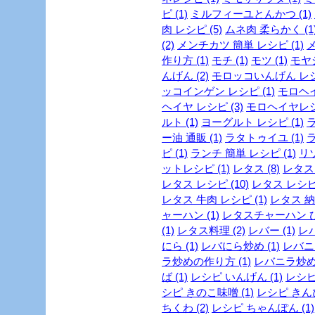
ピ (1)
ミルフィーユとんかつ (1)
肉 レシピ (5)
ムネ肉 柔らかく (1
(2)
メンチカツ 簡単 レシピ (1)
メ
作り方 (1)
モチ (1)
モツ (1)
モヤシ
んげん (2)
モロッコいんげん レシピ
ッコインゲン レシピ (1)
モロヘイ
ヘイヤ レシピ (3)
モロヘイヤレシピ
ルト (1)
ヨーグルト レシピ (1)
ラ
ー油 通販 (1)
ラタトゥイユ (1)
ラ
ピ (1)
ランチ 簡単 レシピ (1)
リゾ
ットレシピ (1)
レタス (8)
レタス 
レタス レシピ (10)
レタス レシピ 
レタス 牛肉 レシピ (1)
レタス 納
ャーハン (1)
レタスチャーハン ひき
(1)
レタス料理 (2)
レバー (1)
レバ
にら (1)
レバにら炒め (1)
レバニラ
ラ炒めの作り方 (1)
レバニラ炒めレ
ば (1)
レシピ いんげん (1)
レシピ
シピ きのこ味噌 (1)
レシピ きんぴ
ちくわ (2)
レシピ ちゃんぽん (1)