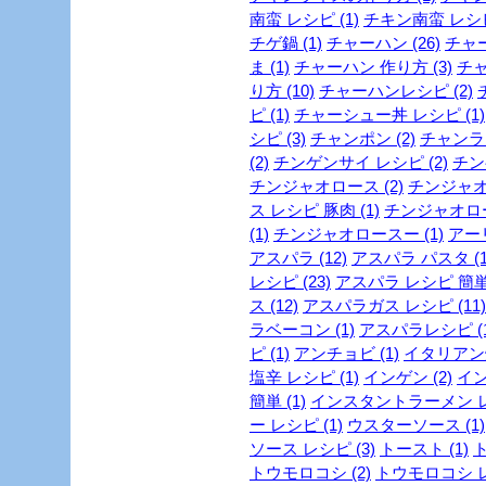
南蛮 レシピ (1)
チキン南蛮 レシピ 
チゲ鍋 (1)
チャーハン (26)
チャー
ま (1)
チャーハン 作り方 (3)
チャ
り方 (10)
チャーハンレシピ (2)
ピ (1)
チャーシュー丼 レシピ (1)
シピ (3)
チャンポン (2)
チャンラー
(2)
チンゲンサイ レシピ (2)
チン
チンジャオロース (2)
チンジャオロ
ス レシピ 豚肉 (1)
チンジャオロース
(1)
チンジャオロースー (1)
アー
アスパラ (12)
アスパラ パスタ (1
レシピ (23)
アスパラ レシピ 簡単 
ス (12)
アスパラガス レシピ (11)
ラベーコン (1)
アスパラレシピ (1
ピ (1)
アンチョビ (1)
イタリアン焼
塩辛 レシピ (1)
インゲン (2)
イン
簡単 (1)
インスタントラーメン レシ
ー レシピ (1)
ウスターソース (1)
ソース レシピ (3)
トースト (1)
ト
トウモロコシ (2)
トウモロコシ レ