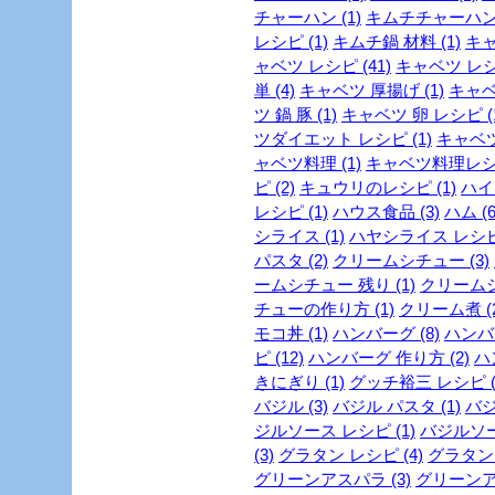
チャーハン (1)
キムチチャーハン 
レシピ (1)
キムチ鍋 材料 (1)
キャ
ャベツ レシピ (41)
キャベツ レシピ
単 (4)
キャベツ 厚揚げ (1)
キャベ
ツ 鍋 豚 (1)
キャベツ 卵 レシピ (
ツダイエット レシピ (1)
キャベツ
ャベツ料理 (1)
キャベツ料理レシピ
ピ (2)
キュウリのレシピ (1)
ハイカ
レシピ (1)
ハウス食品 (3)
ハム (6
シライス (1)
ハヤシライス レシピ 
パスタ (2)
クリームシチュー (3)
ームシチュー 残り (1)
クリームシ
チューの作り方 (1)
クリーム煮 (2
モコ丼 (1)
ハンバーグ (8)
ハンバー
ピ (12)
ハンバーグ 作り方 (2)
ハ
きにぎり (1)
グッチ裕三 レシピ (
バジル (3)
バジル パスタ (1)
バジ
ジルソース レシピ (1)
バジルソー
(3)
グラタン レシピ (4)
グラタン 
グリーンアスパラ (3)
グリーンア