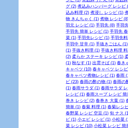
グ (2)
煮込みハンバーグ レシピ (
込み料理 (2)
煮浸し レシピ (1)
煮
物 きんちゃく (1)
煮物 レシピ (8
羽元 レシピ (1)
手羽先 (8)
手羽先
手羽先 簡単 レシピ (1)
手羽先 春雨
菜 (1)
手羽先レシピ (1)
手羽先料理
手羽中 甘辛 (1)
手抜きごはん (1)
(1)
手抜き料理 (1)
手抜き料理 料理
(2)
柔らか ステーキ レシピ (1)
柔
(1)
秋なす (1)
出雲そば (1)
春きゃ
キャベツ (10)
春キャベツ レシピ (
春キャベツ煮物レシピ (1)
春雨 (
ピ (23)
春雨の酢の物 (1)
春雨の酢
(1)
春雨サラダ (1)
春雨サラダ レシ
レシピ (1)
春雨スープ レシピ 簡単 
巻き レシピ (2)
春巻き 大葉 (1)
簡単 (1)
春菊 料理 (1)
春菊レシピ 
春野菜 レシピ 空豆 (1)
旬 ナス (1
ピ (1)
小エビ レシピ (1)
小松菜 (1
菜 レシピ (10)
小松菜 レシピ 簡単 