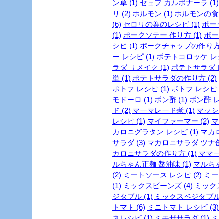
ン草 (1)
セェフ カルボナーラ (1)
リ (2)
ホルモン (1)
ホルモンの食べ
(6)
セロリの葉のレシピ (1)
ポーク
(1)
ポークソテー 作り方 (1)
ポー
シピ (1)
ポークチャップの作り方 
ー レシピ (1)
ポテトコロッケ レシ
ラダ リメイク (1)
ポテトサラダ レ
単 (1)
ポテトサラダの作り方 (2)
ポトフ レシピ (1)
ポトフ レシピ 
モドーロ (1)
ポン酢 (1)
ポン酢 レ
ド (2)
マーマレード煮 (1)
マッシ
レシピ (1)
マイファーマー (2)
マ
カロニグラタン レシピ (1)
マカロ
サラダ (3)
マカロニサラダ ツナ缶 
カロニサラダの作り方 (1)
ママー
ルちゃん正麺 醤油味 (1)
マルちゃ
(2)
ミートソース レシピ (2)
ミー
(1)
ミックスビーンズ (4)
ミックス
ジタブル (1)
ミックスベジタブル 
トマト (6)
ミニトマト レシピ (3)
ネレシピ (1)
ミモザサラダ (1)
ミ