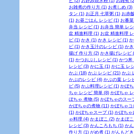
ピ (2)
お好み焼き粉 (1)
お雑煮 (2
お雑煮の作り方 (1)
お煮しめ (3)
タン (1)
お正月 七草粥 (1)
お赤飯
(1)
お昼ごはん レシピ (1)
お番菜 
弁当 レシピ (1)
お弁当 簡単 レシピ
盆 精進料理 (1)
お盆 精進料理 レシ
ピ (1)
かき (1)
かき レシピ (1)
か
ピ (1)
かき玉汁のレシピ (1)
かき揚
揚げ 作り方 (2)
かき揚げレシピ (
(1)
かつおぶしレシピ (1)
かつ丼 
レシピ (3)
かに玉 (1)
かに玉 レシピ
かぶ (18)
かぶ レシピ (21)
かぶ 
かぶのレシピ (4)
かぶの葉 レシピ 
ピ (5)
かぶ料理レシピ (1)
かぼちゃ
ちゃ レシピ 簡単 (8)
かぼちゃ レシ
ぼちゃ 煮物 (5)
かぼちゃのスープ 
かぼちゃの煮物 (11)
かぼちゃコロ
(1)
かぼちゃスープ (1)
かぼちゃレ
ゃ料理 (4)
かまぼこ (2)
かまぼこ 
レシピ (3)
かんころもち (1)
かん
作り方 (1)
がめ煮 (1)
がんもどき 