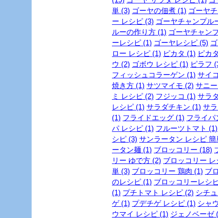
単 (3)
ゴーヤの佃煮 (1)
ゴーヤチャ
ー レシピ (3)
ゴーヤチャンプルー 
ルーの作り方 (1)
ゴーヤチャンプル
ーレシピ (1)
ゴーヤレシピ (5)
ゴ
ロー レシピ (1)
ピカタ (1)
ピカタ
ウ (2)
ゴボウ レシピ (1)
ピラフ (
フィッシュコラーゲン (1)
サイコ
焼き方 (1)
サツマイモ (2)
サニーレ
ミ レシピ (2)
フジッコ (1)
サラダ 
レシピ (1)
サラダチキン (1)
サラ
(1)
フライドエッグ (1)
フライパン
パ レシピ (1)
フルーツトマト (1)
シピ (3)
サンラータン レシピ 簡単 
ータン麺 (1)
ブロッコリー (18)
リー ゆで方 (2)
ブロッコリー レシピ
単 (3)
ブロッコリー 鶏肉 (1)
ブロ
のレシピ (1)
ブロッコリーレシピ 
(1)
プチトマト レシピ (2)
シチュー
ゲ (1)
プデチゲ レシピ (1)
シャウ
ウマイ レシピ (1)
ジェノベーゼ (