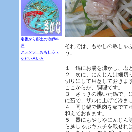
定番から郷土の漁師料
理
それでは、もやしの豚しゃ
アレンジ・おもしろレ
う。
シピいろいろ
１ 鍋にお湯を沸かし、塩
２ 次に、にんじんは細切
切りにして用意しておきま
ここからが、調理です。
３ さっきの沸いた鍋で、
に茹で、ザルに上げて冷ま
４ 同じ鍋で豚肉を茹でて
和えておきます。
５ 器にもやしやにんじん
ら豚しゃぶキムチを載せれ