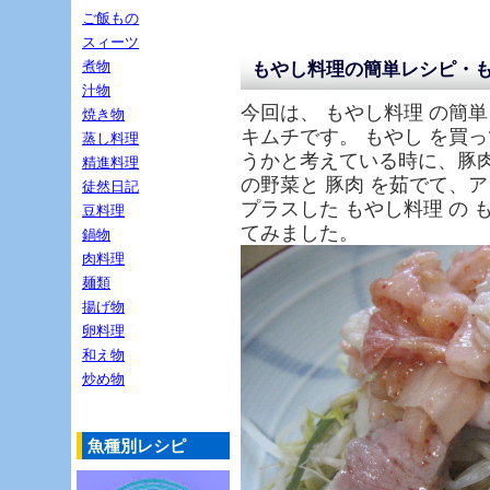
ご飯もの
スィーツ
煮物
もやし料理の簡単レシピ・
汁物
今回は、 もやし料理 の簡単
焼き物
キムチです。 もやし を買っ
蒸し料理
うかと考えている時に、豚肉
精進料理
の野菜と 豚肉 を茹でて、
徒然日記
プラスした もやし料理 の 
豆料理
てみました。
鍋物
肉料理
麺類
揚げ物
卵料理
和え物
炒め物
魚種別レシピ