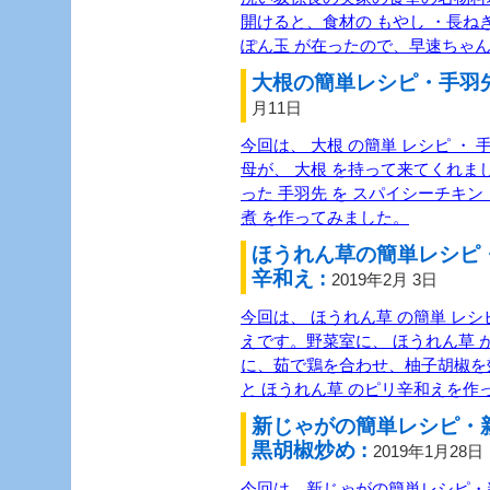
開けると、食材の もやし ・長ね
ぽん玉 が在ったので、早速ちゃ
大根の簡単レシピ・手羽先
月11日
今回は、 大根 の簡単 レシピ ・ 
母が、 大根 を持って来てくれま
った 手羽先 を スパイシーチキン 
煮 を作ってみました。
ほうれん草の簡単レシピ
辛和え :
2019年2月 3日
今回は、 ほうれん草 の簡単 レシピ
えです。野菜室に、 ほうれん草 
に、茹で鶏を合わせ、柚子胡椒を
と ほうれん草 のピリ辛和えを作
新じゃがの簡単レシピ・
黒胡椒炒め :
2019年1月28日
今回は、新じゃがの簡単レシピ・