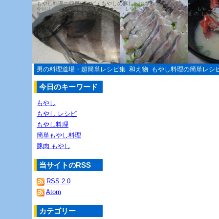
もやし料理の簡単レシピ・もやしの豚しゃぶキムチ
今回は、 もやし料理 の簡単 レシピ ・ もやし の豚しゃぶキムチです。 もやし
豚肉 を茹でて、アクセントの効いたキムチ味をプラスした もやし料理 の もやし
男の料理道場・超簡単レシピ集
和え物
もやし料理の簡単レシ
今日のキーワード
もやし
もやし レシピ
もやし料理
簡単もやし料理
豚肉 もやし
当サイトのRSS
RSS 2.0
Atom
カテゴリー