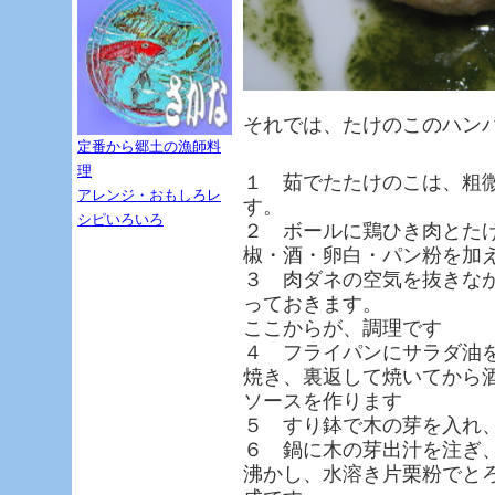
それでは、たけのこのハン
定番から郷土の漁師料
理
１ 茹でたたけのこは、粗
アレンジ・おもしろレ
す。
シピいろいろ
２ ボールに鶏ひき肉とた
椒・酒・卵白・パン粉を加
３ 肉ダネの空気を抜きな
っておきます。
ここからが、調理です
４ フライパンにサラダ油
焼き、裏返して焼いてから
ソースを作ります
５ すり鉢で木の芽を入れ
６ 鍋に木の芽出汁を注ぎ
沸かし、水溶き片栗粉でと