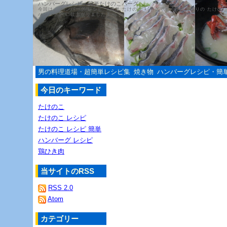
ハンバーグレシピ・簡単たけのこバーグ
今回は、 ハンバーグ レシピ ・簡単 たけのこ バーグです。昨日の残りの たけのこ
ハンバーグ に仕上がりましたよ～。
男の料理道場・超簡単レシピ集
焼き物
ハンバーグレシピ・簡
今日のキーワード
たけのこ
たけのこ レシピ
たけのこ レシピ 簡単
ハンバーグ レシピ
鶏ひき肉
当サイトのRSS
RSS 2.0
Atom
カテゴリー