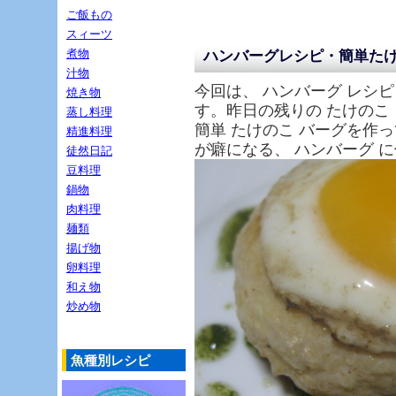
ご飯もの
スィーツ
煮物
ハンバーグレシピ・簡単た
汁物
今回は、 ハンバーグ レシピ
焼き物
す。昨日の残りの たけのこ 
蒸し料理
簡単 たけのこ バーグを作っ
精進料理
が癖になる、 ハンバーグ 
徒然日記
豆料理
鍋物
肉料理
麺類
揚げ物
卵料理
和え物
炒め物
魚種別レシピ