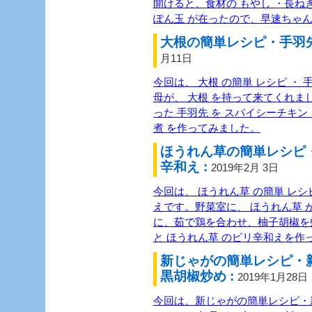
開けると、食材の もやし ・長ね
ぽん玉 が在ったので、早速ちゃ
大根の簡単レシピ・手羽先
月11日
今回は、 大根 の簡単 レシピ ・ 
母が、 大根 を持って来てくれま
った 手羽先 を スパイシーチキン 
煮 を作ってみました。
ほうれん草の簡単レシピ
辛和え :
2019年2月 3日
今回は、 ほうれん草 の簡単 レシピ
えです。野菜室に、 ほうれん草 
に、茹で鶏を合わせ、柚子胡椒を
と ほうれん草 のピリ辛和えを作
新じゃがの簡単レシピ・
黒胡椒炒め :
2019年1月28日
今回は、新じゃがの簡単レシピ・