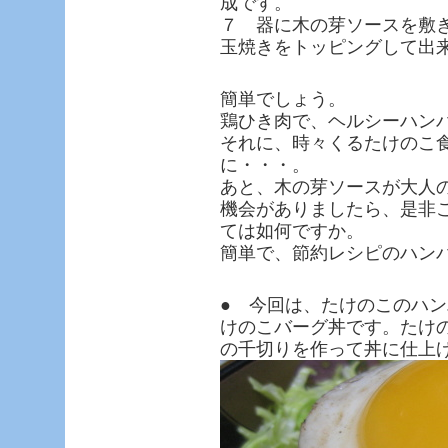
成です。
７ 器に木の芽ソースを敷
玉焼きをトッピングして出
簡単でしょう。
鶏ひき肉で、ヘルシーハン
それに、時々くるたけのこ
に・・・。
あと、木の芽ソースが大人
機会がありましたら、是非
ては如何ですか。
簡単で、節約レシピのハン
● 今回は、たけのこのハ
けのこバーグ丼です。たけ
の千切りを作って丼に仕上