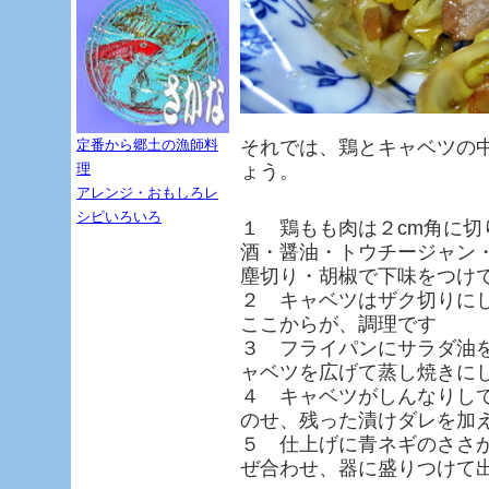
定番から郷土の漁師料
それでは、鶏とキャベツの
理
ょう。
アレンジ・おもしろレ
シピいろいろ
１ 鶏もも肉は２cm角に切
酒・醤油・トウチージャン
塵切り・胡椒で下味をつけ
２ キャベツはザク切りに
ここからが、調理です
３ フライパンにサラダ油
ャベツを広げて蒸し焼きに
４ キャベツがしんなりし
のせ、残った漬けダレを加
５ 仕上げに青ネギのささ
ぜ合わせ、器に盛りつけて