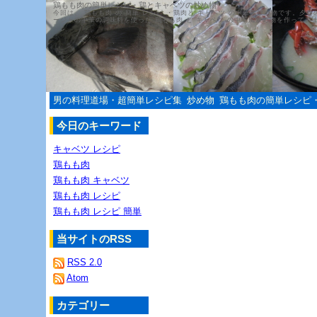
鶏もも肉の簡単レシピ・鶏とキャベツの炒め物
今回は、 鶏もも肉 の 簡単 レシピ ・鶏肉と キャベツ の中華風炒め物です。夕
ージャの中華の調味料を使った 鶏もも肉 と キャベツ の中華風炒め物を作ってみ
男の料理道場・超簡単レシピ集
炒め物
鶏もも肉の簡単レシピ
今日のキーワード
キャベツ レシピ
鶏もも肉
鶏もも肉 キャベツ
鶏もも肉 レシピ
鶏もも肉 レシピ 簡単
当サイトのRSS
RSS 2.0
Atom
カテゴリー