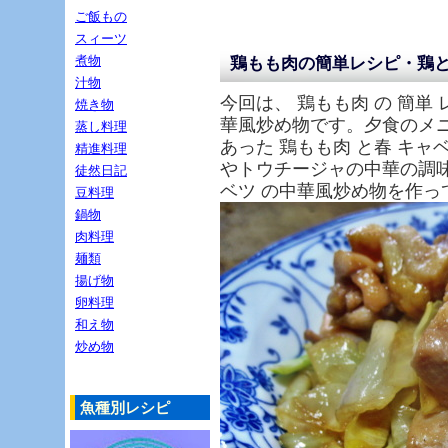
ご飯もの
スィーツ
煮物
鶏もも肉の簡単レシピ・鶏
汁物
今回は、 鶏もも肉 の 簡単 
焼き物
華風炒め物です。夕食のメ
蒸し料理
あった 鶏もも肉 と春 キャ
精進料理
やトウチージャの中華の調味
徒然日記
ベツ の中華風炒め物を作っ
豆料理
鍋物
肉料理
麺類
揚げ物
卵料理
和え物
炒め物
魚種別レシピ