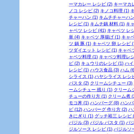
ーマカレー レシピ (2)
キーマカレー
ノコ レシピ (2)
キノコ料理 (1)
キ
チャーハン (1)
キムチチャーハン 
レシピ (1)
キムチ鍋 材料 (1)
キャ
ャベツ レシピ (41)
キャベツ レシピ
単 (4)
キャベツ 厚揚げ (1)
キャベ
ツ 鍋 豚 (1)
キャベツ 卵 レシピ (
ツダイエット レシピ (1)
キャベツ
ャベツ料理 (1)
キャベツ料理レシピ
ピ (2)
キュウリのレシピ (1)
ハイカ
レシピ (1)
ハウス食品 (3)
ハム (6
シライス (1)
ハヤシライス レシピ 
パスタ (2)
クリームシチュー (3)
ームシチュー 残り (1)
クリームシ
チューの作り方 (1)
クリーム煮 (2
モコ丼 (1)
ハンバーグ (8)
ハンバー
ピ (12)
ハンバーグ 作り方 (2)
ハ
きにぎり (1)
グッチ裕三 レシピ (
バジル (3)
バジル パスタ (1)
バジ
ジルソース レシピ (1)
バジルソー