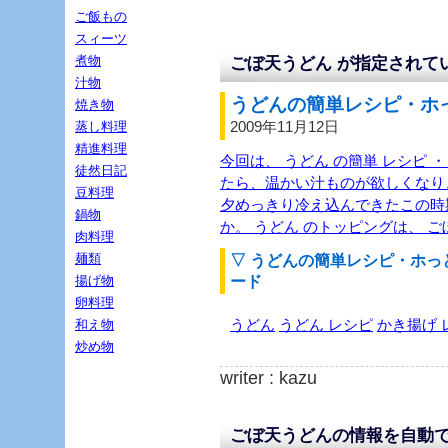
ご飯もの
スィーツ
煮物
ごぼ天うどん が指定されて
汁物
うどんの簡単レシピ・ホっ
焼き物
2009年11月12日
蒸し料理
精進料理
今回は、 うどん の簡単 レシピ 
徒然日記
たら、温かい汁ものが欲しくなり、
豆料理
夕めっきり冷え込んできたこの時
鍋物
か。 うどん のトッピングは、 ご
肉料理
麺類
▽ うどんの簡単レシピ・ホ
ード
揚げ物
卵料理
うどん
うどん レシピ
かき揚げ 
和え物
炒め物
writer : kazu
ごぼ天うどんの情報を自動