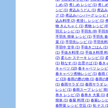
しめ (2)
煮しめ レシピ (1)
煮しめ
シピ (1)
煮込みうどん (1)
煮込みう
グ (2)
煮込みハンバーグ レシピ (
込み料理 (2)
煮浸し レシピ (1)
煮
物 きんちゃく (1)
煮物 レシピ (8
羽元 レシピ (1)
手羽先 (8)
手羽先
手羽先 簡単 レシピ (1)
手羽先 春雨
菜 (1)
手羽先レシピ (1)
手羽先料理
手羽中 甘辛 (1)
手抜きごはん (1)
(1)
手抜き料理 (1)
手抜き料理 料理
(2)
柔らか ステーキ レシピ (1)
柔
(1)
秋なす (1)
出雲そば (1)
春きゃ
キャベツ (10)
春キャベツ レシピ (
春キャベツ煮物レシピ (1)
春雨 (
ピ (23)
春雨の酢の物 (1)
春雨の酢
(1)
春雨サラダ (1)
春雨サラダ レシ
レシピ (1)
春雨スープ レシピ 簡単 
巻き レシピ (2)
春巻き 大葉 (1)
簡単 (1)
春菊 料理 (1)
春菊レシピ 
春野菜 レシピ 空豆 (1)
旬 ナス (1