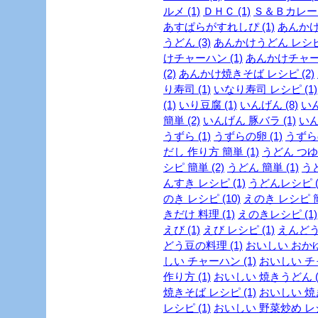
ルメ (1)
ＤＨＣ (1)
Ｓ＆Ｂカレー (
あすぱらがすれしぴ (1)
あんかけ 
うどん (3)
あんかけうどん レシピ 
けチャーハン (1)
あんかけチャーハ
(2)
あんかけ焼きそば レシピ (2)
り寿司 (1)
いなり寿司 レシピ (1)
(1)
いり豆腐 (1)
いんげん (8)
いん
簡単 (2)
いんげん 豚バラ (1)
いん
うずら (1)
うずらの卵 (1)
うずらの
だし 作り方 簡単 (1)
うどん つゆ 
シピ 簡単 (2)
うどん 簡単 (1)
うど
んすき レシピ (1)
うどんレシピ (
のき レシピ (10)
えのき レシピ 簡
きだけ 料理 (1)
えのきレシピ (1)
えび (1)
えび レシピ (1)
えんどう豆
どう豆の料理 (1)
おいしい おかゆ 
しい チャーハン (1)
おいしい チャ
作り方 (1)
おいしい 焼きうどん (
焼きそば レシピ (1)
おいしい 焼き
レシピ (1)
おいしい 野菜炒め レシ