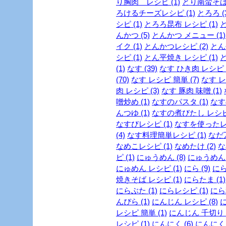
り胸肉 レシピ (1)
とり南蛮そば 
ろけるチーズレシピ (1)
とろろ (
シピ (1)
とろろ昆布 レシピ (1)
と
んかつ (5)
とんかつ メニュー (1)
イク (1)
とんかつレシピ (2)
とん
シピ (1)
とん平焼き レシピ (1)
ど
(1)
なす (39)
なす ひき肉 レシピ (
(70)
なす レシピ 簡単 (7)
なす レ
肉 レシピ (3)
なす 豚肉 味噌 (1)
噌炒め (1)
なすのパスタ (1)
なす
んつゆ (1)
なすの煮びたし レシピ 
なすびレシピ (1)
なすを使ったレシ
(4)
なす料理簡単レシピ (1)
なだ万
なめこレシピ (1)
なめたけ (2)
な
ピ (1)
にゅうめん (8)
にゅうめん 
にゅめん レシピ (1)
にら (9)
にら
焼きそば レシピ (1)
にらたま (1)
にらぶた (1)
にらレシピ (1)
にら料
んぴら (1)
にんじん レシピ (8)
に
レシピ 簡単 (1)
にんじん 千切り (
レシピ (1)
にんにく (6)
にんにく 