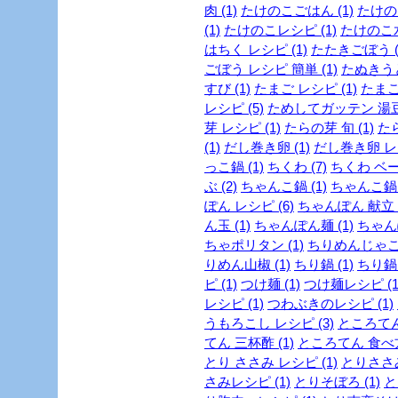
肉 (1)
たけのこごはん (1)
たけのこ
(1)
たけのこレシピ (1)
たけのこ水
はちく レシピ (1)
たたきごぼう (
ごぼう レシピ 簡単 (1)
たぬきうど
すび (1)
たまご レシピ (1)
たまご
レシピ (5)
ためしてガッテン 湯豆腐
芽 レシピ (1)
たらの芽 旬 (1)
たら
(1)
だし巻き卵 (1)
だし巻き卵 レシ
っこ鍋 (1)
ちくわ (7)
ちくわ ベー
ぶ (2)
ちゃんこ鍋 (1)
ちゃんこ鍋 
ぽん レシピ (6)
ちゃんぽん 献立 (
ん玉 (1)
ちゃんぽん麺 (1)
ちゃん
ちゃポリタン (1)
ちりめんじゃこ 
りめん山椒 (1)
ちり鍋 (1)
ちり鍋 
ピ (1)
つけ麺 (1)
つけ麺レシピ (1
レシピ (1)
つわぶきのレシピ (1)
うもろこし レシピ (3)
ところてん 
てん 三杯酢 (1)
ところてん 食べ方 
とり ささみ レシピ (1)
とりささみ
さみレシピ (1)
とりそぼろ (1)
と