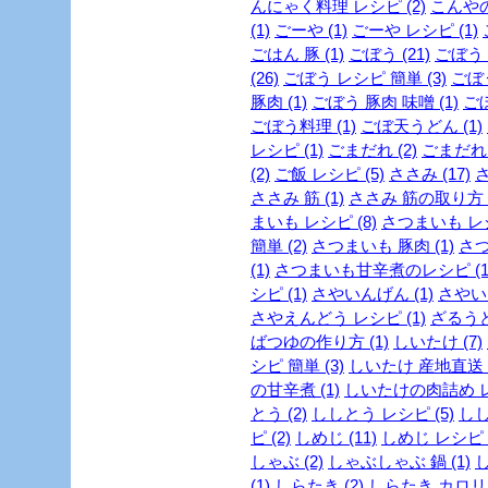
んにゃく料理 レシピ (2)
こんやの
(1)
ごーや (1)
ごーや レシピ (1)
ごはん 豚 (1)
ごぼう (21)
ごぼう 
(26)
ごぼう レシピ 簡単 (3)
ごぼう
豚肉 (1)
ごぼう 豚肉 味噌 (1)
ごぼ
ごぼう料理 (1)
ごぼ天うどん (1)
レシピ (1)
ごまだれ (2)
ごまだれ 
(2)
ご飯 レシピ (5)
ささみ (17)
さ
ささみ 筋 (1)
ささみ 筋の取り方 (
まいも レシピ (8)
さつまいも レシ
簡単 (2)
さつまいも 豚肉 (1)
さつ
(1)
さつまいも甘辛煮のレシピ (1
シピ (1)
さやいんげん (1)
さやいん
さやえんどう レシピ (1)
ざるうど
ばつゆの作り方 (1)
しいたけ (7)
シピ 簡単 (3)
しいたけ 産地直送 (
の甘辛煮 (1)
しいたけの肉詰め レシ
とう (2)
ししとう レシピ (5)
しし
ピ (2)
しめじ (11)
しめじ レシピ (
しゃぶ (2)
しゃぶしゃぶ 鍋 (1)
し
(1)
しらたき (2)
しらたき カロリー