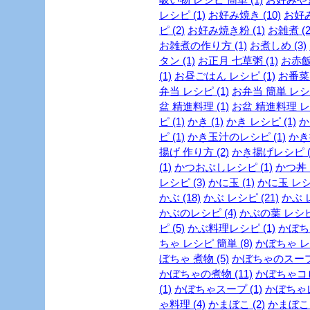
レシピ (1)
お好み焼き (10)
お好み
ピ (2)
お好み焼き粉 (1)
お雑煮 (2
お雑煮の作り方 (1)
お煮しめ (3)
タン (1)
お正月 七草粥 (1)
お赤飯
(1)
お昼ごはん レシピ (1)
お番菜 
弁当 レシピ (1)
お弁当 簡単 レシピ
盆 精進料理 (1)
お盆 精進料理 レシ
ピ (1)
かき (1)
かき レシピ (1)
か
ピ (1)
かき玉汁のレシピ (1)
かき揚
揚げ 作り方 (2)
かき揚げレシピ (
(1)
かつおぶしレシピ (1)
かつ丼 
レシピ (3)
かに玉 (1)
かに玉 レシピ
かぶ (18)
かぶ レシピ (21)
かぶ 
かぶのレシピ (4)
かぶの葉 レシピ 
ピ (5)
かぶ料理レシピ (1)
かぼちゃ
ちゃ レシピ 簡単 (8)
かぼちゃ レシ
ぼちゃ 煮物 (5)
かぼちゃのスープ 
かぼちゃの煮物 (11)
かぼちゃコロ
(1)
かぼちゃスープ (1)
かぼちゃレ
ゃ料理 (4)
かまぼこ (2)
かまぼこ 