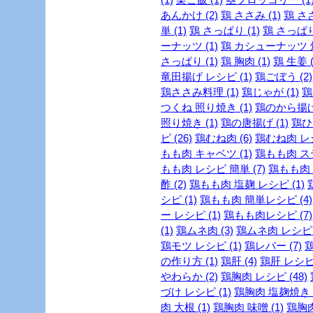
あんかけ (2)
鶏 ささみ (1)
鶏 ささ
単 (1)
鶏 さっぱり (1)
鶏 さっぱり
ーナッツ (1)
鶏 カシューナッツ 炒
さっぱり (1)
鶏 胸肉 (1)
鶏 生姜 (
竜田揚げ レシピ (1)
鶏ごぼう (2)
鶏ささみ料理 (1)
鶏じゃが (1)
鶏
つくね 照り焼き (1)
鶏のから揚げ 
照り焼き (1)
鶏の唐揚げ (1)
鶏ひき
ピ (26)
鶏むね肉 (6)
鶏むね肉 レシ
もも肉 キャベツ (1)
鶏もも肉 ステ
もも肉 レシピ 簡単 (7)
鶏もも肉 
酢 (2)
鶏もも肉 塩麹 レシピ (1)
シピ (1)
鶏もも肉 簡単レシピ (4)
ー レシピ (1)
鶏もも肉レシピ (7)
(1)
鶏ムネ肉 (3)
鶏ムネ肉 レシピ (
鶏モツ レシピ (1)
鶏レバー (7)
鶏
の作り方 (1)
鶏肝 (4)
鶏肝 レシピ 
やわらか (2)
鶏胸肉 レシピ (48)
づけ レシピ (1)
鶏胸肉 塩麹焼き レ
肉 大根 (1)
鶏胸肉 味噌 (1)
鶏胸肉