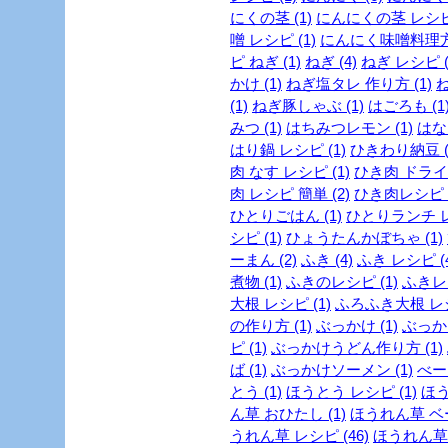
にくの茎 (1)
にんにくの茎 レシピ 
噌 レシピ (1)
にんにく味噌料理方法
ピ ねぎ (1)
ねぎ (4)
ねぎ レシピ (
かけ (1)
ねぎ塩タレ 作り方 (1)
ね
(1)
ねぎ豚しゃぶ (1)
はごろも (1
みつ (1)
はちみつレモン (1)
はな
はり鍋 レシピ (1)
ひきわり納豆 (
肉 なす レシピ (1)
ひき肉 ドライカ
肉 レシピ 簡単 (2)
ひき肉レシピ (
ひとりごはん (1)
ひとりランチ レ
シピ (1)
ひょうたんかぼちゃ (1)
ーまん (2)
ふき (4)
ふき レシピ (4
煮物 (1)
ふきのレシピ (1)
ふきレシ
大根 レシピ (1)
ふろふき大根 レシ
の作り方 (1)
ぶっかけ (1)
ぶっか
ピ (1)
ぶっかけうどん作り方 (1)
ば (1)
ぶっかけソーメン (1)
べー
とう (1)
ほうとう レシピ (1)
ほう
ん草 おひたし (1)
ほうれん草 ベー
うれん草 レシピ (46)
ほうれん草 