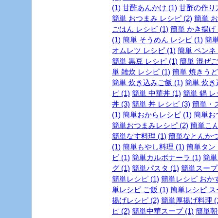
(1)
甘酢あんかけ (1)
甘酢の作り方 
簡単 おつまみ レシピ (2)
簡単 お
ごはん レシピ (1)
簡単 かき揚げ 
(1)
簡単 そうめん レシピ (1)
簡単
オムレツ レシピ (1)
簡単 ペンネ (
簡単 黒豆 レシピ (1)
簡単 混ぜご飯
単 雑炊 レシピ (1)
簡単 焼きうどん
簡単 炊き込みご飯 (1)
簡単 炊き
ピ (1)
簡単 中華丼 (1)
簡単 鍋 レシ
丼 (3)
簡単 丼 レシピ (3)
簡単・ス
(1)
簡単おからレシピ (1)
簡単おつ
簡単おつまみレシピ (2)
簡単こん
簡単なす料理 (1)
簡単なとんかつの
(1)
簡単もやし料理 (1)
簡単タンド
ピ (1)
簡単カルボナーラ (1)
簡単
グ (1)
簡単パスタ (1)
簡単スープ 
簡単レシピ (1)
簡単レシピ おかず 
単レシピ ご飯 (1)
簡単レシピ スー
揚げレシピ (2)
簡単厚揚げ料理 (1
ピ (2)
簡単中華スープ (1)
簡単朝