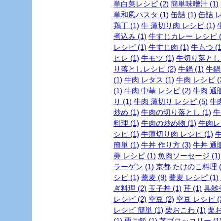
単白菜レシピ (2)
簡単味噌汁 (1)
単和風パスタ (1)
缶詰 (1)
缶詰 レ
鶏丁 (1)
牛 薄切り肉 レシピ (1)
煮込み (1)
牛すじカレー レシピ (
レシピ (1)
牛すじ肉 (1)
牛もつ (1
ヒレ (1)
牛モツ (1)
牛切り落とし (
り落としレシピ (2)
牛鍋 (1)
牛鍋 
(1)
牛肉 レタス (1)
牛肉 レシピ (2
(1)
牛肉 中華 レシピ (2)
牛肉 通販
り (1)
牛肉 薄切り レシピ (5)
牛肉
炒め (1)
牛肉の切り落とし (1)
牛
料理 (1)
牛肉の炒め物 (1)
牛肉レシ
シピ (1)
牛薄切り肉 レシピ (1)
牛
簡単 (1)
牛丼 作り方 (3)
牛丼 通販
蒡 レシピ (1)
魚肉ソーセージ (1)
ラーゲン (1)
京都 たけのこ料理 (
シピ (1)
蕎麦 (9)
蕎麦 レシピ (1)
ぎ料理 (2)
玉子丼 (1)
芹 (1)
具雑煮
レシピ (2)
空豆 (2)
空豆 レシピ (3
レシピ 簡単 (1)
栗おこわ (1)
栗お
(1)
栗ご飯 (1)
茎ブロッコリー (1