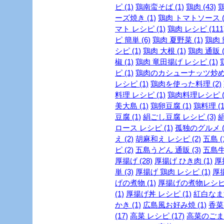
ピ (1)
鶏南蛮そば (1)
鶏肉 (43)
鶏
ーズ焼き (1)
鶏肉 トマトソース (
マト レシピ (1)
鶏肉 レシピ (111
ピ 簡単 (6)
鶏肉 夏野菜 (1)
鶏肉 
シピ (1)
鶏肉 大根 (1)
鶏肉 通販 (
椒 (1)
鶏肉 竜田揚げ レシピ (1)
ピ (1)
鶏肉のカシューナッツ炒め (
レシピ (1)
鶏肉を使った料理 (2)
料理 レシピ (1)
鶏肉料理レシピ (
美大島 (1)
鶏卵豆腐 (1)
鶏料理 (1
豆腐 (1)
絹ごし豆腐 レシピ (3)
絹
ロース レシピ (1)
孤独のグルメ (
え (2)
胡麻和え レシピ (2)
五島 (
ピ (2)
五島うどん 通販 (3)
五島牛 
厚揚げ (28)
厚揚げ ひき肉 (1)
厚
単 (3)
厚揚げ 鶏肉 レシピ (1)
厚揚
げの煮物 (1)
厚揚げの煮物レシピ 
(1)
厚揚げ丼 レシピ (1)
紅白なます
かき (1)
広島風お好み焼 (1)
香菜 
(17)
高菜 レシピ (17)
高菜のごま油