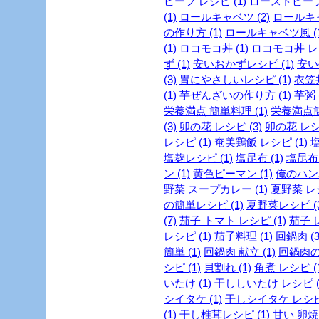
ビーフ レシピ (1)
ローストビーフ 
(1)
ロールキャベツ (2)
ロールキャ
の作り方 (1)
ロールキャベツ風 (1
(1)
ロコモコ丼 (1)
ロコモコ丼 レシ
ず (1)
安いおかずレシピ (1)
安い
(3)
胃にやさしいレシピ (1)
衣笠丼
(1)
芋ぜんざいの作り方 (1)
芋粥 (
栄養満点 簡単料理 (1)
栄養満点簡
(3)
卯の花 レシピ (3)
卯の花 レシピ
レシピ (1)
奄美鶏飯 レシピ (1)
塩
塩麹レシピ (1)
塩昆布 (1)
塩昆布 
ン (1)
黄色ピーマン (1)
俺のハンバ
野菜 スープカレー (1)
夏野菜 レシ
の簡単レシピ (1)
夏野菜レシピ (3
(7)
茄子 トマト レシピ (1)
茄子 レ
レシピ (1)
茄子料理 (1)
回鍋肉 (3
簡単 (1)
回鍋肉 献立 (1)
回鍋肉の
シピ (1)
貝割れ (1)
角煮 レシピ (1
いたけ (1)
干ししいたけ レシピ (
シイタケ (1)
干しシイタケ レシピ 
(1)
干し椎茸レシピ (1)
甘い 卵焼き