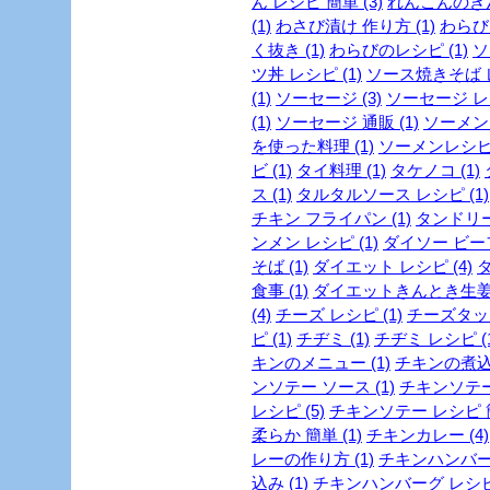
ん レシピ 簡単 (3)
れんこんのきん
(1)
わさび漬け 作り方 (1)
わらび 
く抜き (1)
わらびのレシピ (1)
ソ
ツ丼 レシピ (1)
ソース焼きそば レ
(1)
ソーセージ (3)
ソーセージ レシ
(1)
ソーセージ 通販 (1)
ソーメン 
を使った料理 (1)
ソーメンレシピ 
ビ (1)
タイ料理 (1)
タケノコ (1)
ス (1)
タルタルソース レシピ (1)
チキン フライパン (1)
タンドリー
ンメン レシピ (1)
ダイソー ビーフ
そば (1)
ダイエット レシピ (4)
ダ
食事 (1)
ダイエットきんとき生姜 
(4)
チーズ レシピ (1)
チーズタッカ
ピ (1)
チヂミ (1)
チヂミ レシピ (1
キンのメニュー (1)
チキンの煮込み
ンソテー ソース (1)
チキンソテー
レシピ (5)
チキンソテー レシピ 簡
柔らか 簡単 (1)
チキンカレー (4)
レーの作り方 (1)
チキンハンバーグ
込み (1)
チキンハンバーグ レシピ 