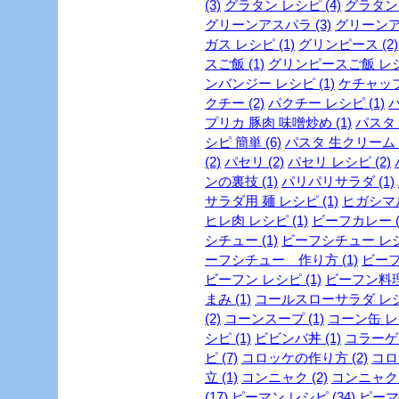
(3)
グラタン レシピ (4)
グラタン 
グリーンアスパラ (3)
グリーンア
ガス レシピ (1)
グリンピース (2)
スご飯 (1)
グリンピースご飯 レシピ
ンバンジー レシピ (1)
ケチャップ 
クチー (2)
パクチー レシピ (1)
パ
プリカ 豚肉 味噌炒め (1)
パスタ (
シピ 簡単 (6)
パスタ 生クリーム (
(2)
パセリ (2)
パセリ レシピ (2)
ンの裏技 (1)
パリパリサラダ (1)
サラダ用 麺 レシピ (1)
ヒガシマル
ヒレ肉 レシピ (1)
ビーフカレー (
シチュー (1)
ビーフシチュー レシピ
ーフシチュー 作り方 (1)
ビーフ
ビーフン レシピ (1)
ビーフン料理 
まみ (1)
コールスローサラダ レシピ
(2)
コーンスープ (1)
コーン缶 レシ
シピ (1)
ビビンバ丼 (1)
コラーゲン
ピ (7)
コロッケの作り方 (2)
コロ
立 (1)
コンニャク (2)
コンニャク 
(17)
ピーマン レシピ (34)
ピーマン