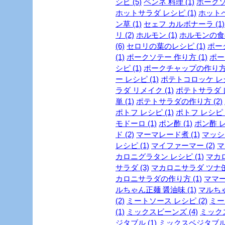
シピ (5)
ペンネ 料理 (1)
ホークソテ
ホットサラダ レシピ (1)
ホットペ
ン草 (1)
セェフ カルボナーラ (1)
リ (2)
ホルモン (1)
ホルモンの食べ
(6)
セロリの葉のレシピ (1)
ポーク
(1)
ポークソテー 作り方 (1)
ポー
シピ (1)
ポークチャップの作り方 
ー レシピ (1)
ポテトコロッケ レシ
ラダ リメイク (1)
ポテトサラダ レ
単 (1)
ポテトサラダの作り方 (2)
ポトフ レシピ (1)
ポトフ レシピ 
モドーロ (1)
ポン酢 (1)
ポン酢 レ
ド (2)
マーマレード煮 (1)
マッシ
レシピ (1)
マイファーマー (2)
マ
カロニグラタン レシピ (1)
マカロ
サラダ (3)
マカロニサラダ ツナ缶 
カロニサラダの作り方 (1)
ママー
ルちゃん正麺 醤油味 (1)
マルちゃ
(2)
ミートソース レシピ (2)
ミー
(1)
ミックスビーンズ (4)
ミックス
ジタブル (1)
ミックスベジタブル 