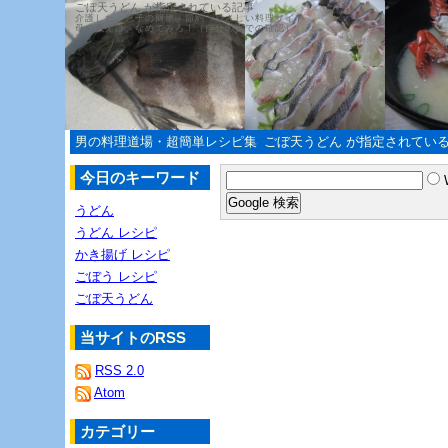
ごぼ天うどん が指定されている記事
介護した、息子の簡単・節約・やさしい料理サイト
母の教えは、なめてみろ！（自分の舌での確認）
男の料理道場・超簡単レシピ集
ごぼ天うどん が指定されてい
今日のキーワード
うどん
うどん レシピ
かき揚げ レシピ
ごぼう レシピ
ごぼ天うどん
当サイトのRSS
RSS 2.0
Atom
カテゴリー