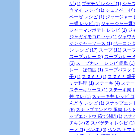
ゲ (1)
プデチゲ レシピ (1)
シャウ
ウマイ レシピ (1)
ジェノベーゼ (
ベーゼ レシピ (1)
ジャージャー (
ー麺 レシピ (1)
ジャージャー麺の作
ジャーマンポテト レシピ (1)
ジャ
ジャガイモコロッケ (1)
ジャワカレ
ジンジャーソース (1)
ベーコン (3
ン レシピ (17)
スープ (11)
スープ
スープカレー (2)
スープカレー ダ
(3)
スープカレー レシピ 簡単 (1)
レー 認知症 (1)
スープパスタ (1
子 (1)
スタミナ (1)
スタミナ 親子丼
ミナ料理 (1)
ステーキ (4)
ステーキ
ステーキソース (1)
ステーキ肉 レ
丼 タレ (1)
ステーキ丼 レシピ (1
んどう レシピ (1)
スナップエンドウ
(6)
スナップエンドウ 豚肉 レシピ 
ップエンドウ 茹で時間 (1)
スナッ
チキン (2)
スパゲティ レシピ (1)
ーノ (1)
ペンネ (4)
ペンネ トマト 