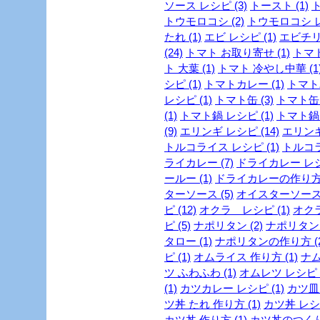
ソース レシピ (3)
トースト (1)
ト
トウモロコシ (2)
トウモロコシ レ
たれ (1)
エビ レシピ (1)
エビチリ 
(24)
トマト お取り寄せ (1)
トマト
ト 大葉 (1)
トマト 冷やし中華 (1
シピ (1)
トマトカレー (1)
トマトパ
レシピ (1)
トマト缶 (3)
トマト缶 
(1)
トマト鍋 レシピ (1)
トマト鍋 
(9)
エリンギ レシピ (14)
エリンギ
トルコライス レシピ (1)
トルコラ
ライカレー (7)
ドライカレー レシピ
ールー (1)
ドライカレーの作り方 
ターソース (5)
オイスターソース 
ピ (12)
オクラ レシピ (1)
オクラ
ピ (5)
ナポリタン (2)
ナポリタン 
タロー (1)
ナポリタンの作り方 (2
ピ (1)
オムライス 作り方 (1)
ナム
ツ ふわふわ (1)
オムレツ レシピ (
(1)
カツカレー レシピ (1)
カツ皿 
ツ丼 たれ 作り方 (1)
カツ丼 レシピ
カツ丼 作り方 (1)
カツ丼のつくり方