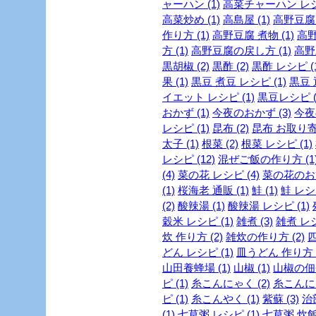
ャーハン (1)
高菜チャーハン レシピ
高菜炒め (1)
高島屋 (1)
高野豆腐 
作り方 (1)
高野豆腐 煮物 (1)
高野
方 (1)
高野豆腐の戻し方 (1)
高野
黒胡椒 (2)
黒酢 (2)
黒酢 レシピ (1
果 (1)
黒豆 煮豆 レシピ (1)
黒豆 
イエット レシピ (1)
黒豆レシピ (
おかず (1)
今夜のおかず (3)
今夜
レシピ (1)
昆布 (2)
昆布 お取り寄せ
太子 (1)
根菜 (2)
根菜 レシピ (1)
レシピ (12)
混ぜご飯の作り方 (1
(4)
菜の花 レシピ (4)
菜の花のおひ
(1)
桜海老 通販 (1)
鮭 (1)
鮭 レシピ
(2)
酸辣湯 (1)
酸辣湯 レシピ (1)
穀米 レシピ (1)
雑煮 (3)
雑煮 レシ
炊 作り方 (2)
雑炊の作り方 (2)
四
どん レシピ (1)
皿うどん 作り方 (
山田養蜂場 (1)
山椒 (1)
山椒の佃煮
ピ (1)
糸こんにゃく (2)
糸こんにゃ
ピ (1)
糸こんやく (1)
紫蘇 (3)
治部
(1)
七草粥 レシピ (1)
七草粥 炊飯器