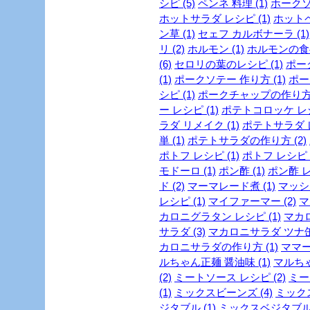
シピ (5)
ペンネ 料理 (1)
ホークソテ
ホットサラダ レシピ (1)
ホットペ
ン草 (1)
セェフ カルボナーラ (1)
リ (2)
ホルモン (1)
ホルモンの食べ
(6)
セロリの葉のレシピ (1)
ポーク
(1)
ポークソテー 作り方 (1)
ポー
シピ (1)
ポークチャップの作り方 
ー レシピ (1)
ポテトコロッケ レシ
ラダ リメイク (1)
ポテトサラダ レ
単 (1)
ポテトサラダの作り方 (2)
ポトフ レシピ (1)
ポトフ レシピ 
モドーロ (1)
ポン酢 (1)
ポン酢 レ
ド (2)
マーマレード煮 (1)
マッシ
レシピ (1)
マイファーマー (2)
マ
カロニグラタン レシピ (1)
マカロ
サラダ (3)
マカロニサラダ ツナ缶 
カロニサラダの作り方 (1)
ママー
ルちゃん正麺 醤油味 (1)
マルちゃ
(2)
ミートソース レシピ (2)
ミー
(1)
ミックスビーンズ (4)
ミックス
ジタブル (1)
ミックスベジタブル 