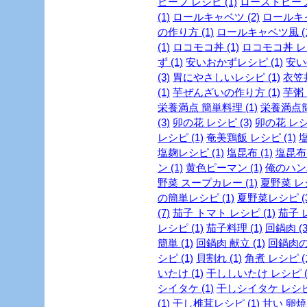
ビーフ レシピ (1)
ローストビーフ 
(1)
ロールキャベツ (2)
ロールキャ
の作り方 (1)
ロールキャベツ風 (1
(1)
ロコモコ丼 (1)
ロコモコ丼 レシ
ず (1)
安いおかずレシピ (1)
安い
(3)
胃にやさしいレシピ (1)
衣笠丼
(1)
芋ぜんざいの作り方 (1)
芋粥 (
栄養満点 簡単料理 (1)
栄養満点簡
(3)
卯の花 レシピ (3)
卯の花 レシピ
レシピ (1)
奄美鶏飯 レシピ (1)
塩
塩麹レシピ (1)
塩昆布 (1)
塩昆布 
ン (1)
黄色ピーマン (1)
俺のハンバ
野菜 スープカレー (1)
夏野菜 レシ
の簡単レシピ (1)
夏野菜レシピ (3
(7)
茄子 トマト レシピ (1)
茄子 レ
レシピ (1)
茄子料理 (1)
回鍋肉 (3
簡単 (1)
回鍋肉 献立 (1)
回鍋肉の
シピ (1)
貝割れ (1)
角煮 レシピ (1
いたけ (1)
干ししいたけ レシピ (
シイタケ (1)
干しシイタケ レシピ 
(1)
干し椎茸レシピ (1)
甘い 卵焼き