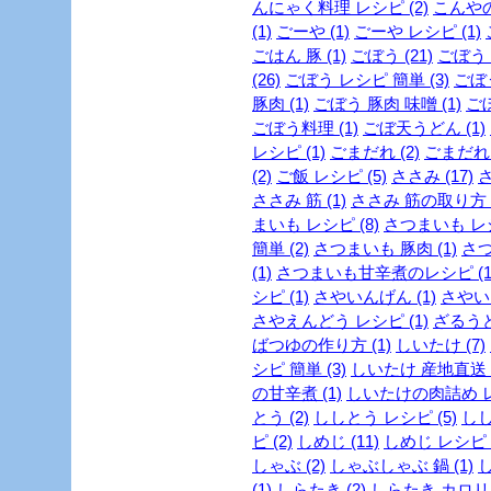
んにゃく料理 レシピ (2)
こんやの
(1)
ごーや (1)
ごーや レシピ (1)
ごはん 豚 (1)
ごぼう (21)
ごぼう 
(26)
ごぼう レシピ 簡単 (3)
ごぼう
豚肉 (1)
ごぼう 豚肉 味噌 (1)
ごぼ
ごぼう料理 (1)
ごぼ天うどん (1)
レシピ (1)
ごまだれ (2)
ごまだれ 
(2)
ご飯 レシピ (5)
ささみ (17)
さ
ささみ 筋 (1)
ささみ 筋の取り方 (
まいも レシピ (8)
さつまいも レシ
簡単 (2)
さつまいも 豚肉 (1)
さつ
(1)
さつまいも甘辛煮のレシピ (1
シピ (1)
さやいんげん (1)
さやいん
さやえんどう レシピ (1)
ざるうど
ばつゆの作り方 (1)
しいたけ (7)
シピ 簡単 (3)
しいたけ 産地直送 (
の甘辛煮 (1)
しいたけの肉詰め レシ
とう (2)
ししとう レシピ (5)
しし
ピ (2)
しめじ (11)
しめじ レシピ (
しゃぶ (2)
しゃぶしゃぶ 鍋 (1)
し
(1)
しらたき (2)
しらたき カロリー