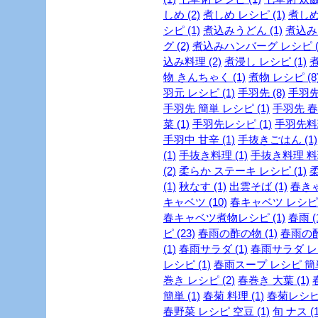
しめ (2)
煮しめ レシピ (1)
煮しめ
シピ (1)
煮込みうどん (1)
煮込みう
グ (2)
煮込みハンバーグ レシピ (
込み料理 (2)
煮浸し レシピ (1)
煮
物 きんちゃく (1)
煮物 レシピ (8
羽元 レシピ (1)
手羽先 (8)
手羽先
手羽先 簡単 レシピ (1)
手羽先 春雨
菜 (1)
手羽先レシピ (1)
手羽先料理
手羽中 甘辛 (1)
手抜きごはん (1)
(1)
手抜き料理 (1)
手抜き料理 料理
(2)
柔らか ステーキ レシピ (1)
柔
(1)
秋なす (1)
出雲そば (1)
春きゃ
キャベツ (10)
春キャベツ レシピ (
春キャベツ煮物レシピ (1)
春雨 (
ピ (23)
春雨の酢の物 (1)
春雨の酢
(1)
春雨サラダ (1)
春雨サラダ レシ
レシピ (1)
春雨スープ レシピ 簡単 
巻き レシピ (2)
春巻き 大葉 (1)
簡単 (1)
春菊 料理 (1)
春菊レシピ 
春野菜 レシピ 空豆 (1)
旬 ナス (1