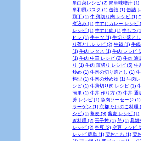
単白菜レシピ (2)
簡単味噌汁 (1)
単和風パスタ (1)
缶詰 (1)
缶詰 レ
鶏丁 (1)
牛 薄切り肉 レシピ (1)
煮込み (1)
牛すじカレー レシピ (
レシピ (1)
牛すじ肉 (1)
牛もつ (1
ヒレ (1)
牛モツ (1)
牛切り落とし (
り落としレシピ (2)
牛鍋 (1)
牛鍋 
(1)
牛肉 レタス (1)
牛肉 レシピ (2
(1)
牛肉 中華 レシピ (2)
牛肉 通販
り (1)
牛肉 薄切り レシピ (5)
牛肉
炒め (1)
牛肉の切り落とし (1)
牛
料理 (1)
牛肉の炒め物 (1)
牛肉レシ
シピ (1)
牛薄切り肉 レシピ (1)
牛
簡単 (1)
牛丼 作り方 (3)
牛丼 通販
蒡 レシピ (1)
魚肉ソーセージ (1)
ラーゲン (1)
京都 たけのこ料理 (
シピ (1)
蕎麦 (9)
蕎麦 レシピ (1)
ぎ料理 (2)
玉子丼 (1)
芹 (1)
具雑煮
レシピ (2)
空豆 (2)
空豆 レシピ (3
レシピ 簡単 (1)
栗おこわ (1)
栗お