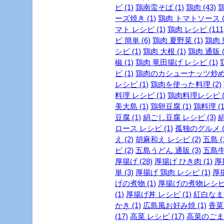
ピ (1)
鶏南蛮そば (1)
鶏肉 (43)
鶏
ーズ焼き (1)
鶏肉 トマトソース (
マト レシピ (1)
鶏肉 レシピ (111
ピ 簡単 (6)
鶏肉 夏野菜 (1)
鶏肉 
シピ (1)
鶏肉 大根 (1)
鶏肉 通販 (
椒 (1)
鶏肉 竜田揚げ レシピ (1)
ピ (1)
鶏肉のカシューナッツ炒め (
レシピ (1)
鶏肉を使った料理 (2)
料理 レシピ (1)
鶏肉料理レシピ (
美大島 (1)
鶏卵豆腐 (1)
鶏料理 (1
豆腐 (1)
絹ごし豆腐 レシピ (3)
絹
ロース レシピ (1)
孤独のグルメ (
え (2)
胡麻和え レシピ (2)
五島 (
ピ (2)
五島うどん 通販 (3)
五島牛 
厚揚げ (28)
厚揚げ ひき肉 (1)
厚
単 (3)
厚揚げ 鶏肉 レシピ (1)
厚揚
げの煮物 (1)
厚揚げの煮物レシピ 
(1)
厚揚げ丼 レシピ (1)
紅白なます
かき (1)
広島風お好み焼 (1)
香菜 
(17)
高菜 レシピ (17)
高菜のごま油