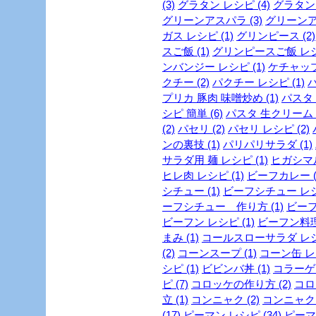
(3)
グラタン レシピ (4)
グラタン 
グリーンアスパラ (3)
グリーンア
ガス レシピ (1)
グリンピース (2)
スご飯 (1)
グリンピースご飯 レシピ
ンバンジー レシピ (1)
ケチャップ 
クチー (2)
パクチー レシピ (1)
パ
プリカ 豚肉 味噌炒め (1)
パスタ (
シピ 簡単 (6)
パスタ 生クリーム (
(2)
パセリ (2)
パセリ レシピ (2)
ンの裏技 (1)
パリパリサラダ (1)
サラダ用 麺 レシピ (1)
ヒガシマル
ヒレ肉 レシピ (1)
ビーフカレー (
シチュー (1)
ビーフシチュー レシピ
ーフシチュー 作り方 (1)
ビーフ
ビーフン レシピ (1)
ビーフン料理 
まみ (1)
コールスローサラダ レシピ
(2)
コーンスープ (1)
コーン缶 レシ
シピ (1)
ビビンバ丼 (1)
コラーゲン
ピ (7)
コロッケの作り方 (2)
コロ
立 (1)
コンニャク (2)
コンニャク 
(17)
ピーマン レシピ (34)
ピーマン