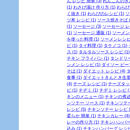
ん レシピ 簡単 (3)
れんこんのきん
(1)
わさび漬け 作り方 (1)
わらび 
く抜き (1)
わらびのレシピ (1)
ソ
ツ丼 レシピ (1)
ソース焼きそば レ
(1)
ソーセージ (3)
ソーセージ レシ
(1)
ソーセージ 通販 (1)
ソーメン 
を使った料理 (1)
ソーメンレシピ 
ビ (1)
タイ料理 (1)
タケノコ (1)
ス (1)
タルタルソース レシピ (1)
チキン フライパン (1)
タンドリー
ンメン レシピ (1)
ダイソー ビーフ
そば (1)
ダイエット レシピ (4)
ダ
食事 (1)
ダイエットきんとき生姜 
(4)
チーズ レシピ (1)
チーズタッカ
ピ (1)
チヂミ (1)
チヂミ レシピ (1
キンのメニュー (1)
チキンの煮込み
ンソテー ソース (1)
チキンソテー
レシピ (5)
チキンソテー レシピ 簡
柔らか 簡単 (1)
チキンカレー (4)
レーの作り方 (1)
チキンハンバーグ
込み (1)
チキンハンバーグ レシピ 