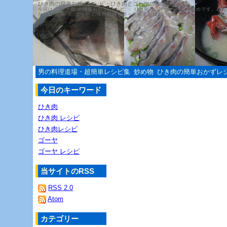
ひき肉の簡単おかずレシピ・ひき肉とゴーヤの味噌炒め
今回は、 ひき肉 の簡単おかず レシピ ・ ひき肉 と ゴーヤ の味噌炒めです。叔
た、 ひき肉 と ゴーヤ の味噌炒めを作ってみました。
男の料理道場・超簡単レシピ集
炒め物
ひき肉の簡単おかずレ
今日のキーワード
ひき肉
ひき肉 レシピ
ひき肉レシピ
ゴーヤ
ゴーヤ レシピ
当サイトのRSS
RSS 2.0
Atom
カテゴリー