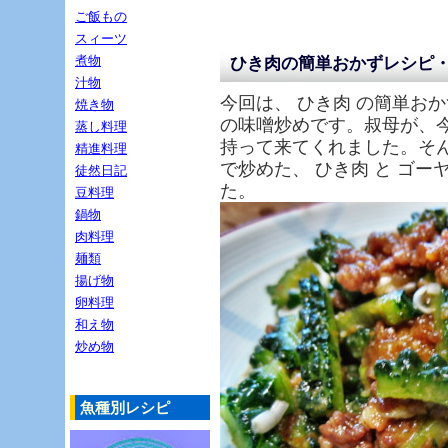
ご飯もの
スィーツ
煮物
ひき肉の簡単おかずレシピ
汁物
今回は、 ひき肉 の簡単おかず
焼き物
の味噌炒めです。叔母が、今
蒸し料理
持って来てくれました。そんな
精進料理
で炒めた、 ひき肉 と ゴー
徒然日記
た。
豆料理
鍋物
肉料理
麺類
揚げ物
卵料理
和え物
炒め物
魚種別レシピ