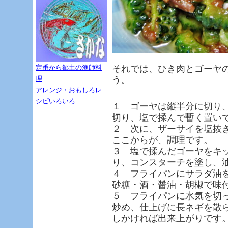
定番から郷土の漁師料
それでは、ひき肉とゴーヤ
理
う。
アレンジ・おもしろレ
シピいろいろ
１ ゴーヤは縦半分に切り
切り、塩で揉んで暫く置い
２ 次に、ザーサイを塩抜
ここからが、調理です。
３ 塩で揉んだゴーヤをキ
り、コンスターチを塗し、
４ フライパンにサラダ油
砂糖・酒・醤油・胡椒で味
５ フライパンに水気を切
炒め、仕上げに長ネギを散
しかければ出来上がりです