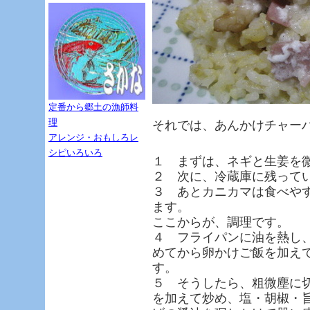
定番から郷土の漁師料
理
それでは、あんかけチャー
アレンジ・おもしろレ
シピいろいろ
１ まずは、ネギと生姜を
２ 次に、冷蔵庫に残って
３ あとカニカマは食べや
ます。
ここからが、調理です。
４ フライパンに油を熱し
めてから卵かけご飯を加え
す。
５ そうしたら、粗微塵に
を加えて炒め、塩・胡椒・