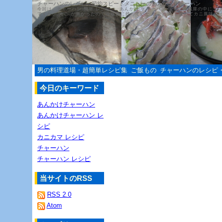
チャーハンのレシピ・節約スピードメニューのあんかけチャーハン
今回は、チャーハン 簡単 レシピ ・ あんかけ チャーハン です。冷蔵庫の中に、 
ですが、 カニ が無かったので冷蔵庫に残っていた カニカマ を使ってカニ風味の 
男の料理道場・超簡単レシピ集
ご飯もの
チャーハンのレシピ
今日のキーワード
あんかけチャーハン
あんかけチャーハン レ
シピ
カニカマ レシピ
チャーハン
チャーハン レシピ
当サイトのRSS
RSS 2.0
Atom