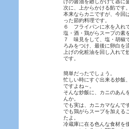
げの醤油を廻しかけて器に
次に、上からかける餡です
本来ならカニですが、今回
った節約料理です。
６ フライパンに水を入れ
塩・酒・鶏がらスープの素
７ 味見をして、塩・胡椒
ろみをつけ、最後に卵白を
上げの化粧油を回し入れて
です。
簡単だったでしょう。
忙しい時にすぐ出来る炒飯
ですよね～。
そんな炒飯に、カニのあん
んか。
でも実は、カニカマなんで
でも鶏がらスープを加える
たよ。
冷蔵庫に在る色んな食材を