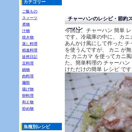
カテゴリー
ご飯もの
スィーツ
チャーハンのレシピ・節約
煮物
ーハン
今回は、チャーハン 簡単 レ
汁物
です。冷蔵庫の中に、 カニカ
焼き物
あんかけ風にして作った チ
蒸し料理
を使うんですが、 カニ が
精進料理
た カニカマ を使ってカニ風
徒然日記
た。簡単料理の チャーハン
豆料理
けただけの簡単 レシピ です
鍋物
肉料理
麺類
揚げ物
卵料理
和え物
炒め物
魚種別レシピ