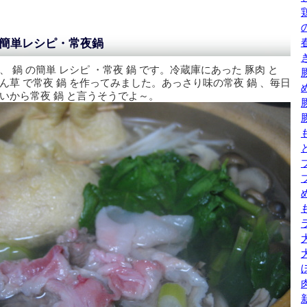
簡単レシピ・常夜鍋
、 鍋 の簡単 レシピ ・常夜 鍋 です。冷蔵庫にあった 豚肉 と
ん草 で常夜 鍋 を作ってみました。あっさり味の常夜 鍋 、毎日
いから常夜 鍋 と言うそうでよ～。