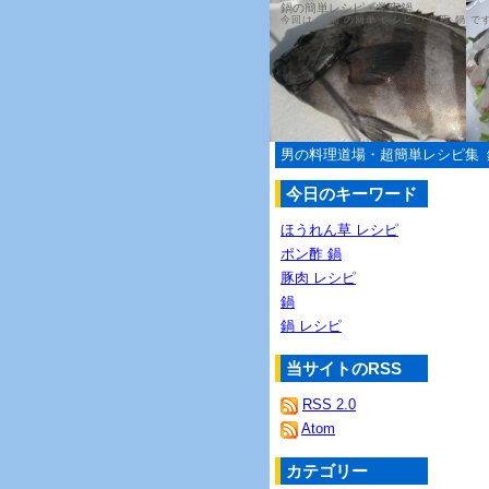
鍋の簡単レシピ・常夜鍋
今回は、 鍋 の簡単 レシピ ・常夜 鍋 
男の料理道場・超簡単レシピ集
今日のキーワード
ほうれん草 レシピ
ポン酢 鍋
豚肉 レシピ
鍋
鍋 レシピ
当サイトのRSS
RSS 2.0
Atom
カテゴリー