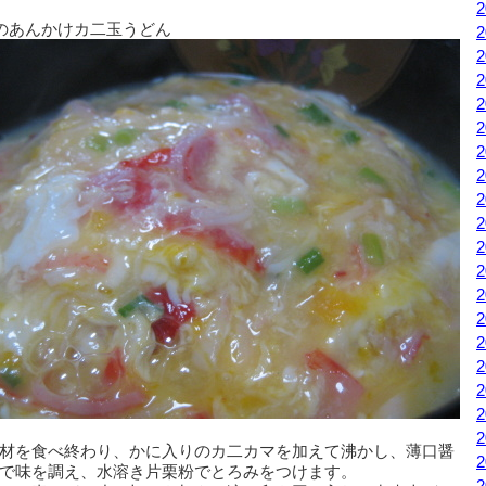
のあんかけカ二玉うどん
材を食べ終わり、かに入りのカ二カマを加えて沸かし、薄口醤
で味を調え、水溶き片栗粉でとろみをつけます。