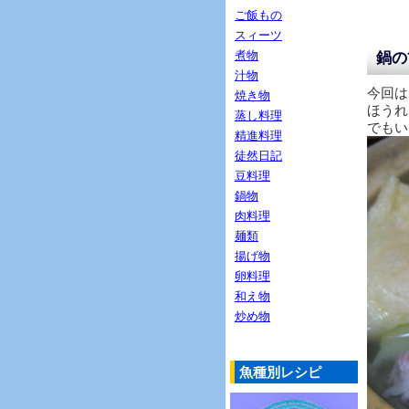
ご飯もの
スィーツ
煮物
鍋の
汁物
今回は
焼き物
ほうれ
蒸し料理
でもい
精進料理
徒然日記
豆料理
鍋物
肉料理
麺類
揚げ物
卵料理
和え物
炒め物
魚種別レシピ