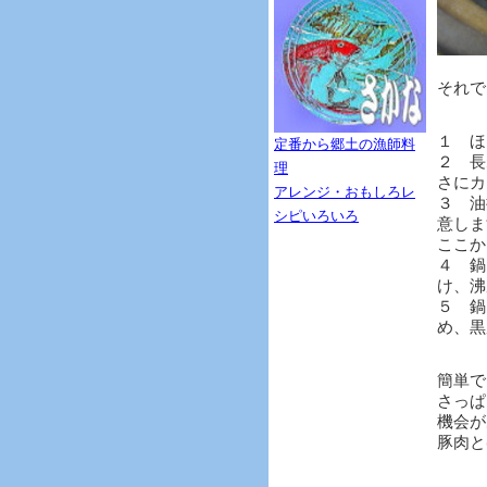
それで
１ ほ
定番から郷土の漁師料
２ 長
理
さにカ
アレンジ・おもしろレ
３ 油
シピいろいろ
意しま
ここか
４ 鍋
け、沸
５ 鍋
め、黒
簡単で
さっぱ
機会が
豚肉と