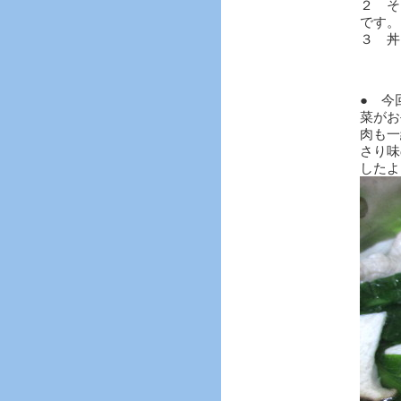
２ そ
です。
３ 丼
● 今
菜がお
肉も一
さり味
したよ