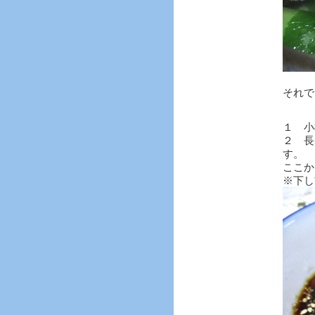
それで
１ 小
２ 長
す。
ここか
※下し