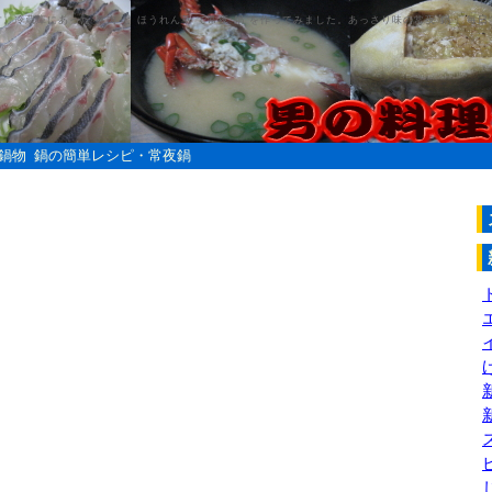
です。冷蔵庫にあった 豚肉 と ほうれん草 で常夜 鍋 を作ってみました。あっさり味の常夜 鍋 、毎
鍋物
鍋の簡単レシピ・常夜鍋