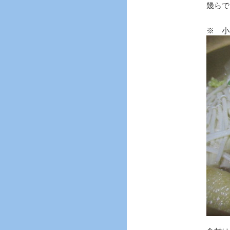
幾らで
※ 小