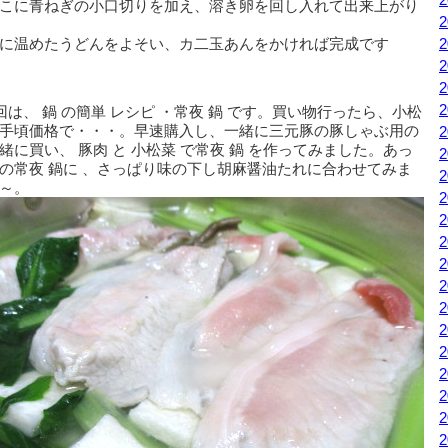
こに青ねぎの小口切りを加え、溶き卵を回し入れて出来上がり
に温めたうどんをよそい、カ二玉あんをかければ完成です
回は、 鍋 の簡単 レシピ ・常夜 鍋 です。買い物行ったら、小松
手頃価格で・・・。早速購入し、一緒に三元豚の豚しゃぶ用の
緒に買い、 豚肉 と 小松菜 で常夜 鍋 を作ってみました。あっ
の常夜 鍋に 、さっぱり味の下し胡麻醤油たれに合わせてみま
～。