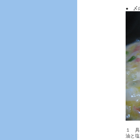
● 〆
１ 具
油と塩