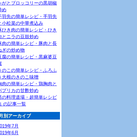
ゃがとブロッコリーの黒胡椒
炒め
手羽先の簡単レシピ・手羽先
と小松菜の中華煮込み
豚ひき肉の簡単レシピ・ひき
肉とニラの豆鼓炒め
豚肉の簡単レシピ・豚肉と長
ねぎの炒め物
豆腐の簡単レシピ・黒麻婆豆
腐
きのこの簡単レシピ・ふろふ
き大根のきのこ味噌
胸肉の簡単レシピ・鶏胸肉と
パプリカの甘酢炒め
男の料理道場・超簡単レシピ
集 の記事一覧
月別アーカイブ
2019年7月
2019年6月