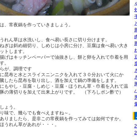
は、常夜鍋を作っていきましょう。
うれん草は水洗いし、食べ易い長さに切り分けます。
ねぎは斜め細切り、しめじは小房に分け、豆腐は食べ易い大き
ットします。
揚げはキッチンペーパーで油抜きし、餅と卵を入れて巾着を用
す。
らが、調理です
に昆布と水とスライスニンニクを入れて３０分おいて火にか
騰したら昆布を取り出し、酒を加えて鍋の準備をします。
にもやし・豆腐・しめじ・豆腐・ほうれん草・巾着を入れて温
豚の薄切りを加えて出来上がりです。 （下ろしポン酢で）
しょう。
り味で、幾らでも食べえますね～。
ありましたら、是非この常夜鍋を作ってみては如何ですか。
ほうれん草があれが・・・。