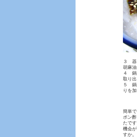
３ 器
胡麻油
４ 鍋
取り出
５ 鍋
りを加
簡単で
ポン酢
たです
機会が
すか。