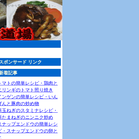
日でもいいから常夜 鍋 と言うそうでよ～。
スポンサード リンク
新着記事
トマトの簡単レシピ・鶏肉と
エリンギのトマト照り焼き
インゲンの簡単レシピ・いん
げんと豚肉の炒め物
新玉ねぎのスタミナレシピ・
新たまねぎのニンニク炒め
スナップエンドウの簡単レシ
ピ・スナップエンドウの卵と
じ