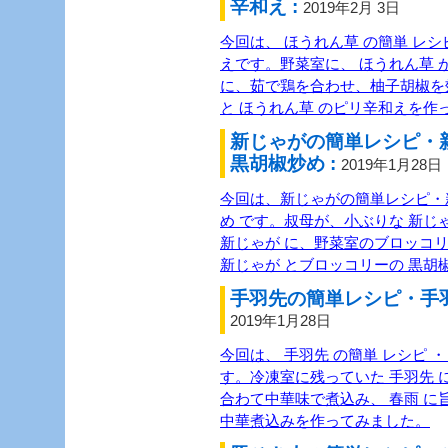
辛和え :
2019年2月 3日
今回は、 ほうれん草 の簡単 レシピ
えです。野菜室に、 ほうれん草 
に、茹で鶏を合わせ、柚子胡椒を
と ほうれん草 のピリ辛和えを作
新じゃがの簡単レシピ・
黒胡椒炒め :
2019年1月28日
今回は、新じゃがの簡単レシピ・
め です。叔母が、小ぶりな 新じ
新じゃが に、野菜室のブロッコ
新じゃが とブロッコリーの 黒胡
手羽先の簡単レシピ・手羽
2019年1月28日
今回は、 手羽先 の簡単 レシピ ・
す。冷凍室に残っていた 手羽先 に
合わて中華味で煮込み、 春雨 に旨
中華煮込みを作ってみました。