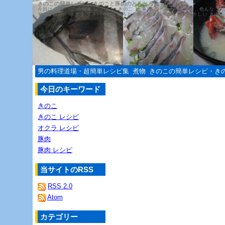
きのこの簡単レシピ・きのこと豚肉のとろとろ煮
今回は、 きのこ の簡単 レシピ ・ きのこ と 豚肉 のとろとろ煮です。色んな き
す。それに、 オクラ でネバネバ・とろとろ感を出した簡単・体にやさしい きのこ
男の料理道場・超簡単レシピ集
煮物
きのこの簡単レシピ・き
今日のキーワード
きのこ
きのこ レシピ
オクラ レシピ
豚肉
豚肉 レシピ
当サイトのRSS
RSS 2.0
Atom
カテゴリー