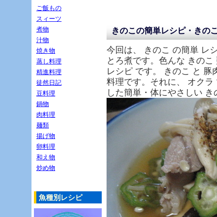
ご飯もの
スィーツ
煮物
きのこの簡単レシピ・きの
汁物
今回は、 きのこ の簡単 レシ
焼き物
とろ煮です。色んな きのこ 
蒸し料理
レシピ です。 きのこ と 
精進料理
料理です。それに、 オクラ
徒然日記
した簡単・体にやさしい き
豆料理
鍋物
肉料理
麺類
揚げ物
卵料理
和え物
炒め物
魚種別レシピ