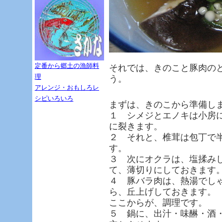
定番から郷土の漁師料
それでは、きのこと豚肉の
理
う。
アレンジ・おもしろレ
シピいろいろ
まずは、きのこから準備し
１ シメジとエノキは小房
に裂きます。
２ それと、椎茸は包丁で
す。
３ 次にオクラは、塩揉み
て、薄切りにしておきます
４ 豚バラ肉は、熱湯でし
ら、丘上げしておきます。
ここからが、調理です。
５ 鍋に、出汁・味醂・酒