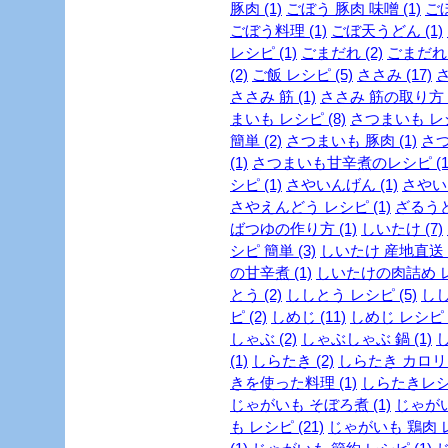
豚肉 (1)
ごぼう 豚肉 味噌 (1)
ごぼ
ごぼう料理 (1)
ごぼ天うどん (1)
レシピ (1)
ごまだれ (2)
ごまだれ 
(2)
ご飯 レシピ (5)
ささみ (17)
さ
ささみ 筋 (1)
ささみ 筋の取り方 (
まいも レシピ (8)
さつまいも レシ
簡単 (2)
さつまいも 豚肉 (1)
さつ
(1)
さつまいも甘辛煮のレシピ (1
シピ (1)
さやいんげん (1)
さやいん
さやえんどう レシピ (1)
ざるうど
ばつゆの作り方 (1)
しいたけ (7)
シピ 簡単 (3)
しいたけ 産地直送 (
の甘辛煮 (1)
しいたけの肉詰め レシ
とう (2)
ししとう レシピ (5)
しし
ピ (2)
しめじ (11)
しめじ レシピ (
しゃぶ (2)
しゃぶしゃぶ 鍋 (1)
し
(1)
しらたき (2)
しらたき カロリー
きを使った料理 (1)
しらたきレシピ
じゃがいも そぼろ煮 (1)
じゃがい
も レシピ (21)
じゃがいも 鶏肉 レ