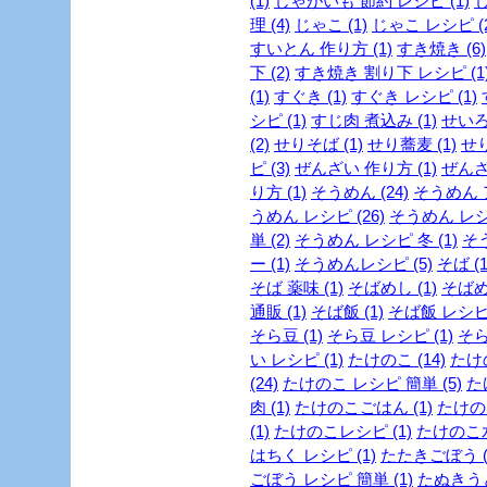
(1)
じゃがいも 節約 レシピ (1)
じ
理 (4)
じゃこ (1)
じゃこ レシピ (2
すいとん 作り方 (1)
すき焼き (6)
下 (2)
すき焼き 割り下 レシピ (1
(1)
すぐき (1)
すぐき レシピ (1)
シピ (1)
すじ肉 煮込み (1)
せいろ
(2)
せりそば (1)
せり蕎麦 (1)
せり
ピ (3)
ぜんざい 作り方 (1)
ぜんざ
り方 (1)
そうめん (24)
そうめん ア
うめん レシピ (26)
そうめん レシピ
単 (2)
そうめん レシピ 冬 (1)
そう
ー (1)
そうめんレシピ (5)
そば (1
そば 薬味 (1)
そばめし (1)
そばめ
通販 (1)
そば飯 (1)
そば飯 レシピ 
そら豆 (1)
そら豆 レシピ (1)
そら
い レシピ (1)
たけのこ (14)
たけの
(24)
たけのこ レシピ 簡単 (5)
た
肉 (1)
たけのこごはん (1)
たけのこ
(1)
たけのこレシピ (1)
たけのこ水
はちく レシピ (1)
たたきごぼう (
ごぼう レシピ 簡単 (1)
たぬきうど