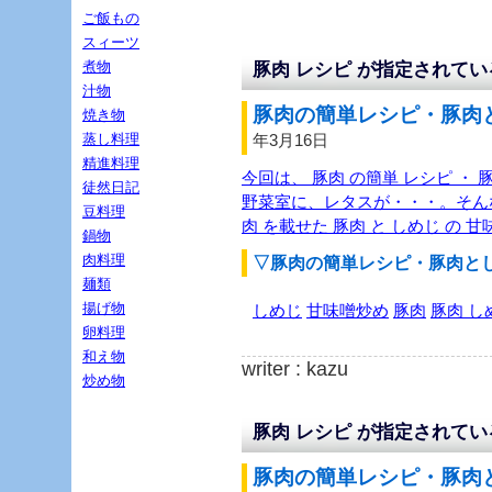
ご飯もの
スィーツ
煮物
豚肉 レシピ が指定されて
汁物
豚肉の簡単レシピ・豚肉と
焼き物
蒸し料理
年3月16日
精進料理
今回は、 豚肉 の簡単 レシピ ・ 
徒然日記
野菜室に、レタスが・・・。そんな
豆料理
肉 を載せた 豚肉 と しめじ の 
鍋物
肉料理
▽豚肉の簡単レシピ・豚肉と
麺類
揚げ物
しめじ
甘味噌炒め
豚肉
豚肉 し
卵料理
和え物
writer : kazu
炒め物
豚肉 レシピ が指定されて
豚肉の簡単レシピ・豚肉と