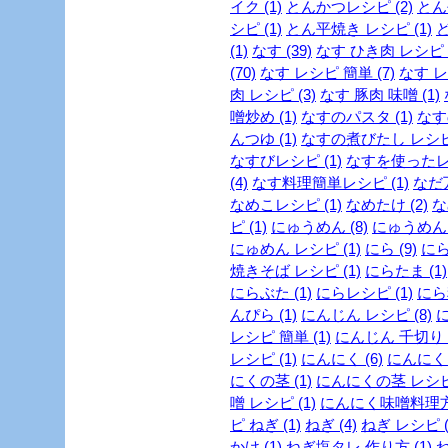
イク (1)
とんかつレシピ (2)
とん
シピ (1)
とん平焼き レシピ (1)
ど
(1)
なす (39)
なす ひき肉 レシピ (
(70)
なす レシピ 簡単 (7)
なす レ
肉 レシピ (3)
なす 豚肉 味噌 (1)
噌炒め (1)
なすのパスタ (1)
なす
んつゆ (1)
なすの煮びたし レシピ 
なすびレシピ (1)
なすを使ったレシ
(4)
なす料理簡単レシピ (1)
なだ万
なめこレシピ (1)
なめたけ (2)
な
ピ (1)
にゅうめん (8)
にゅうめん 
にゅめん レシピ (1)
にら (9)
にら
焼きそば レシピ (1)
にらたま (1)
にらぶた (1)
にらレシピ (1)
にら料
んぴら (1)
にんじん レシピ (8)
に
レシピ 簡単 (1)
にんじん 千切り (
レシピ (1)
にんにく (6)
にんにく 
にくの茎 (1)
にんにくの茎 レシピ 
噌 レシピ (1)
にんにく味噌料理方法
ピ ねぎ (1)
ねぎ (4)
ねぎ レシピ (
かけ (1)
ねぎ塩タレ 作り方 (1)
ね