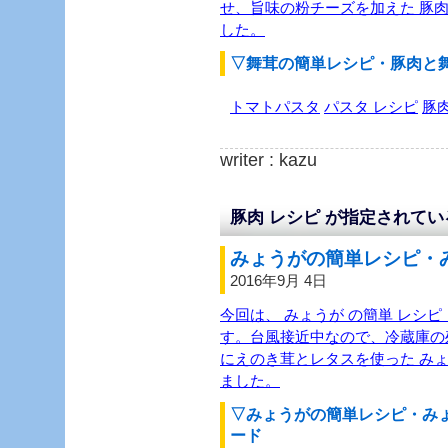
せ、旨味の粉チーズを加えた 豚肉 
した。
▽舞茸の簡単レシピ・豚肉と
トマトパスタ
パスタ レシピ
豚
writer : kazu
豚肉 レシピ が指定されて
みょうがの簡単レシピ・み
2016年9月 4日
今回は、 みょうが の簡単 レシピ 
す。台風接近中なので、冷蔵庫の残
にえのき茸とレタスを使った みょ
ました。
▽みょうがの簡単レシピ・み
ード