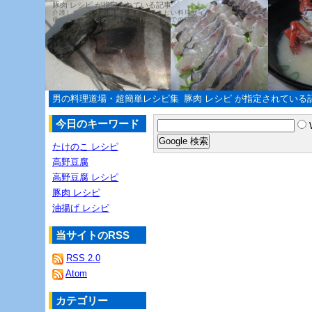
豚肉 レシピ が指定されている記事
介護した、息子の簡単・節約・やさしい料理サイト
母の教えは、なめてみろ！（自分の舌での確認）
男の料理道場・超簡単レシピ集
豚肉 レシピ が指定されている
今日のキーワード
たけのこ レシピ
高野豆腐
高野豆腐 レシピ
豚肉 レシピ
油揚げ レシピ
当サイトのRSS
RSS 2.0
Atom
カテゴリー