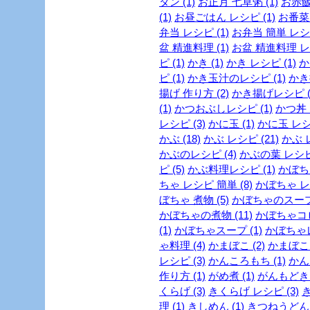
タン (1)
お正月 七草粥 (1)
お赤飯
(1)
お昼ごはん レシピ (1)
お番菜 
弁当 レシピ (1)
お弁当 簡単 レシピ
盆 精進料理 (1)
お盆 精進料理 レシ
ピ (1)
かき (1)
かき レシピ (1)
か
ピ (1)
かき玉汁のレシピ (1)
かき揚
揚げ 作り方 (2)
かき揚げレシピ (
(1)
かつおぶしレシピ (1)
かつ丼 
レシピ (3)
かに玉 (1)
かに玉 レシピ
かぶ (18)
かぶ レシピ (21)
かぶ 
かぶのレシピ (4)
かぶの葉 レシピ 
ピ (5)
かぶ料理レシピ (1)
かぼちゃ
ちゃ レシピ 簡単 (8)
かぼちゃ レシ
ぼちゃ 煮物 (5)
かぼちゃのスープ 
かぼちゃの煮物 (11)
かぼちゃコロ
(1)
かぼちゃスープ (1)
かぼちゃレ
ゃ料理 (4)
かまぼこ (2)
かまぼこ 
レシピ (3)
かんころもち (1)
かん
作り方 (1)
がめ煮 (1)
がんもどき 
くらげ (3)
きくらげ レシピ (3)
理 (1)
きしめん (1)
きつねうどん (