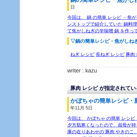
日
今回は、 鍋 の簡単 レシピ ・焦
ンストップで紹介していた 鍋料
て焦がしねぎの辛味噌 鍋 を作っ
▽鍋の簡単レシピ・焦がしね
ねぎ レシピ
長ねぎ レシピ
豚肉
writer : kazu
豚肉 レシピ が指定されて
かぼちゃの簡単レシピ・豚
年11月 5日
今回は、 かぼちゃ の簡単 レシピ 
夕方肌寒くなったので、叔母が持
庫の在りあわせの 豚肉 やきのこ