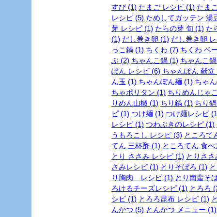
すび (1)
たまご レシピ (1)
たまご
レシピ (5)
ためしてガッテン 湯豆腐
芽 レシピ (1)
たらの芽 旬 (1)
たら
(1)
だし巻き卵 (1)
だし巻き卵 レシ
っこ鍋 (1)
ちくわ (7)
ちくわ ベー
ぶ (2)
ちゃんこ鍋 (1)
ちゃんこ鍋 
ぽん レシピ (6)
ちゃんぽん 献立 (
ん玉 (1)
ちゃんぽん麺 (1)
ちゃん
ちゃポリタン (1)
ちりめんじゃこ 
りめん山椒 (1)
ちり鍋 (1)
ちり鍋 
ピ (1)
つけ麺 (1)
つけ麺レシピ (1
レシピ (1)
つわぶきのレシピ (1)
うもろこし レシピ (3)
ところてん 
てん 三杯酢 (1)
ところてん 食べ方 
とり ささみ レシピ (1)
とりささみ
さみレシピ (1)
とりそぼろ (1)
と
り胸肉 レシピ (1)
とり南蛮そば 
ろけるチーズレシピ (1)
とろろ (
シピ (1)
とろろ昆布 レシピ (1)
と
んかつ (5)
とんかつ メニュー (1)