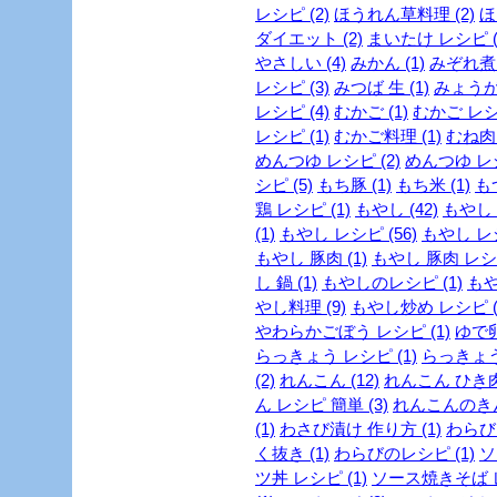
レシピ (2)
ほうれん草料理 (2)
ほ
ダイエット (2)
まいたけ レシピ (
やさしい (4)
みかん (1)
みぞれ煮 
レシピ (3)
みつば 生 (1)
みょうが 
レシピ (4)
むかご (1)
むかご レシピ
レシピ (1)
むかご料理 (1)
むね肉 
めんつゆ レシピ (2)
めんつゆ レシ
シピ (5)
もち豚 (1)
もち米 (1)
もつ
鶏 レシピ (1)
もやし (42)
もやし 
(1)
もやし レシピ (56)
もやし レシ
もやし 豚肉 (1)
もやし 豚肉 レシピ
し 鍋 (1)
もやしのレシピ (1)
もや
やし料理 (9)
もやし炒め レシピ (
やわらかごぼう レシピ (1)
ゆで卵
らっきょう レシピ (1)
らっきょう
(2)
れんこん (12)
れんこん ひき肉 
ん レシピ 簡単 (3)
れんこんのきん
(1)
わさび漬け 作り方 (1)
わらび 
く抜き (1)
わらびのレシピ (1)
ソ
ツ丼 レシピ (1)
ソース焼きそば レ