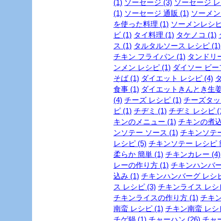
(1)
ソーセージ (3)
ソーセージ レシ
(1)
ソーセージ 通販 (1)
ソーメン 
を使った料理 (1)
ソーメンレシピ 
ビ (1)
タイ料理 (1)
タケノコ (1)
ス (1)
タルタルソース レシピ (1)
チキン フライパン (1)
タンドリー
ンメン レシピ (1)
ダイソー ビーフ
そば (1)
ダイエット レシピ (4)
ダ
食事 (1)
ダイエットきんとき生姜 
(4)
チーズ レシピ (1)
チーズタッカ
ピ (1)
チヂミ (1)
チヂミ レシピ (1
キンのメニュー (1)
チキンの煮込み
ンソテー ソース (1)
チキンソテー
レシピ (5)
チキンソテー レシピ 簡
柔らか 簡単 (1)
チキンカレー (4)
レーの作り方 (1)
チキンハンバーグ
込み (1)
チキンハンバーグ レシピ 
ス レシピ (3)
チキンライス レシピ 
チキンライスの作り方 (1)
チキン
南蛮 レシピ (1)
チキン南蛮 レシピ 
チゲ鍋 (1)
チャーハン (26)
チャー