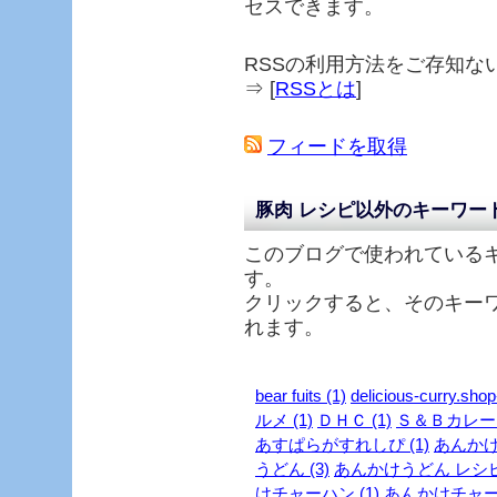
セスできます。
RSSの利用方法をご存知な
⇒ [
RSSとは
]
フィードを取得
豚肉 レシピ以外のキーワー
このブログで使われている
す。
クリックすると、そのキー
れます。
bear fuits (1)
delicious-curry.shop
ルメ (1)
ＤＨＣ (1)
Ｓ＆Ｂカレー (
あすぱらがすれしぴ (1)
あんかけ 
うどん (3)
あんかけうどん レシピ 
けチャーハン (1)
あんかけチャーハ