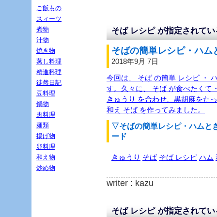
ご飯もの
スィーツ
煮物
そば レシピ が指定されて
汁物
そばの簡単レシピ・ハムと
焼き物
2018年9月 7日
蒸し料理
精進料理
今回は、 そば の簡単 レシピ ・ 
徒然日記
す。久々に、 そば が食べたくて
豆料理
きゅうり を合わせ、黒胡麻をたっ
鍋物
和え そば を作ってみました。
肉料理
麺類
▽そばの簡単レシピ・ハムと
ード
揚げ物
卵料理
きゅうり
そば
そば レシピ
ハム
和え物
炒め物
writer : kazu
そば レシピ が指定されて