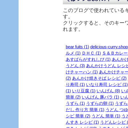
このブログで使われている
す。
クリックすると、そのキー
れます。
bear fuits (1)
delicious-curry.shop
ルメ (1)
ＤＨＣ (1)
Ｓ＆Ｂカレー (
あすぱらがすれしぴ (1)
あんかけ 
うどん (3)
あんかけうどん レシピ 
けチャーハン (1)
あんかけチャーハ
(2)
あんかけ焼きそば レシピ (2)
り寿司 (1)
いなり寿司 レシピ (1)
(1)
いり豆腐 (1)
いんげん (8)
いん
簡単 (2)
いんげん 豚バラ (1)
いん
うずら (1)
うずらの卵 (1)
うずらの
だし 作り方 簡単 (1)
うどん つゆ 
シピ 簡単 (2)
うどん 簡単 (1)
うど
んすき レシピ (1)
うどんレシピ (