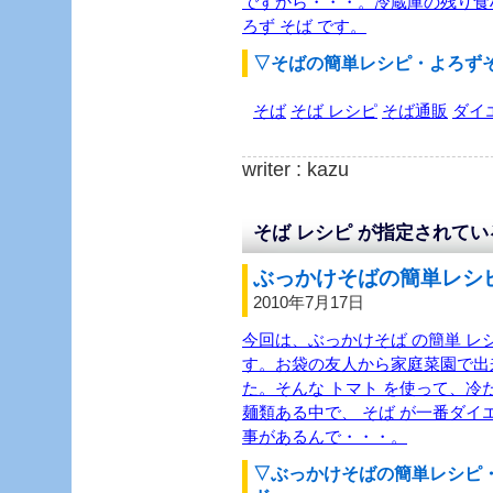
ですから・・・。冷蔵庫の残り食材
ろず そば です。
▽そばの簡単レシピ・よろず
そば
そば レシピ
そば通販
ダイ
writer : kazu
そば レシピ が指定されて
ぶっかけそばの簡単レシピ
2010年7月17日
今回は、ぶっかけそば の簡単 レシ
す。お袋の友人から家庭菜園で出
た。そんな トマト を使って、冷
麺類ある中で、 そば が一番ダ
事があるんで・・・。
▽ぶっかけそばの簡単レシピ