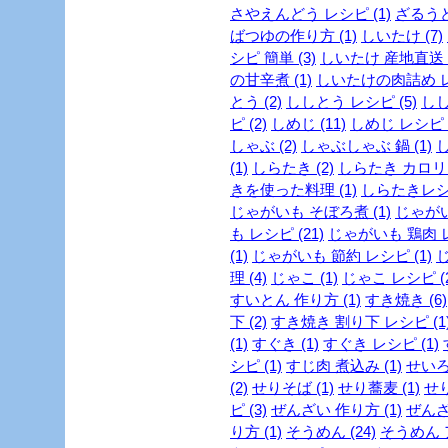
さやえんどう レシピ (1)
ざるうど
ばつゆの作り方 (1)
しいたけ (7)
シピ 簡単 (3)
しいたけ 産地直送 (
の甘辛煮 (1)
しいたけの肉詰め レシ
とう (2)
ししとう レシピ (5)
しし
ピ (2)
しめじ (11)
しめじ レシピ (
しゃぶ (2)
しゃぶしゃぶ 鍋 (1)
し
(1)
しらたき (2)
しらたき カロリー
きを使った料理 (1)
しらたきレシピ
じゃがいも そぼろ煮 (1)
じゃがい
も レシピ (21)
じゃがいも 鶏肉 レ
(1)
じゃがいも 節約 レシピ (1)
じ
理 (4)
じゃこ (1)
じゃこ レシピ (2
すいとん 作り方 (1)
すき焼き (6)
下 (2)
すき焼き 割り下 レシピ (1
(1)
すぐき (1)
すぐき レシピ (1)
シピ (1)
すじ肉 煮込み (1)
せいろ
(2)
せりそば (1)
せり蕎麦 (1)
せり
ピ (3)
ぜんざい 作り方 (1)
ぜんざ
り方 (1)
そうめん (24)
そうめん ア