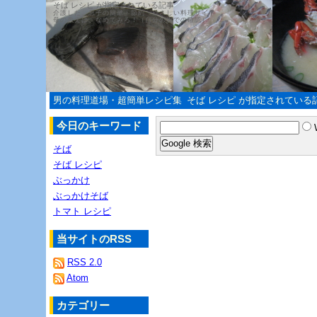
そば レシピ が指定されている記事
介護した、息子の簡単・節約・やさしい料理サイト
母の教えは、なめてみろ！（自分の舌での確認）
男の料理道場・超簡単レシピ集
そば レシピ が指定されている
今日のキーワード
そば
そば レシピ
ぶっかけ
ぶっかけそば
トマト レシピ
当サイトのRSS
RSS 2.0
Atom
カテゴリー