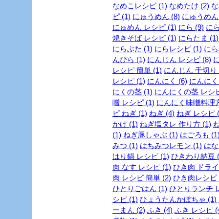
なめこレシピ (1)
なめたけ (2)
な
ピ (1)
にゅうめん (8)
にゅうめん 
にゅめん レシピ (1)
にら (9)
にら
焼きそば レシピ (1)
にらたま (1)
にらぶた (1)
にらレシピ (1)
にら料
んぴら (1)
にんじん レシピ (8)
に
レシピ 簡単 (1)
にんじん 千切り (
レシピ (1)
にんにく (6)
にんにく 
にくの茎 (1)
にんにくの茎 レシピ 
噌 レシピ (1)
にんにく味噌料理方法
ピ ねぎ (1)
ねぎ (4)
ねぎ レシピ (
かけ (1)
ねぎ塩タレ 作り方 (1)
ね
(1)
ねぎ豚しゃぶ (1)
はごろも (1
みつ (1)
はちみつレモン (1)
はな
はり鍋 レシピ (1)
ひきわり納豆 (
肉 なす レシピ (1)
ひき肉 ドライカ
肉 レシピ 簡単 (2)
ひき肉レシピ (
ひとりごはん (1)
ひとりランチ レ
シピ (1)
ひょうたんかぼちゃ (1)
ーまん (2)
ふき (4)
ふき レシピ (4