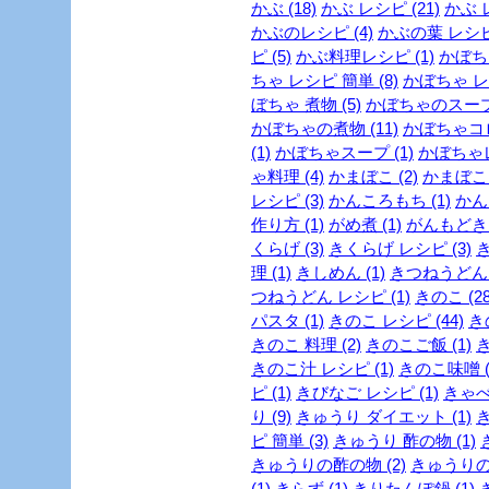
かぶ (18)
かぶ レシピ (21)
かぶ 
かぶのレシピ (4)
かぶの葉 レシピ 
ピ (5)
かぶ料理レシピ (1)
かぼちゃ
ちゃ レシピ 簡単 (8)
かぼちゃ レシ
ぼちゃ 煮物 (5)
かぼちゃのスープ 
かぼちゃの煮物 (11)
かぼちゃコロ
(1)
かぼちゃスープ (1)
かぼちゃレ
ゃ料理 (4)
かまぼこ (2)
かまぼこ 
レシピ (3)
かんころもち (1)
かん
作り方 (1)
がめ煮 (1)
がんもどき 
くらげ (3)
きくらげ レシピ (3)
理 (1)
きしめん (1)
きつねうどん (
つねうどん レシピ (1)
きのこ (28
パスタ (1)
きのこ レシピ (44)
き
きのこ 料理 (2)
きのこご飯 (1)
き
きのこ汁 レシピ (1)
きのこ味噌 (
ピ (1)
きびなご レシピ (1)
きゃべつ
り (9)
きゅうり ダイエット (1)
き
ピ 簡単 (3)
きゅうり 酢の物 (1)
きゅうりの酢の物 (2)
きゅうりの浅
(1)
きらず (1)
きりたんぽ鍋 (1)