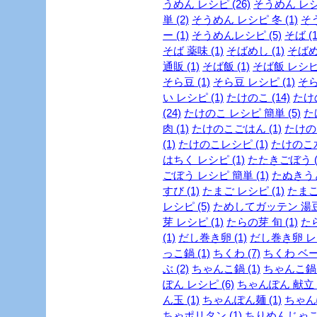
うめん レシピ (26)
そうめん レシピ
単 (2)
そうめん レシピ 冬 (1)
そう
ー (1)
そうめんレシピ (5)
そば (1
そば 薬味 (1)
そばめし (1)
そばめ
通販 (1)
そば飯 (1)
そば飯 レシピ 
そら豆 (1)
そら豆 レシピ (1)
そら
い レシピ (1)
たけのこ (14)
たけの
(24)
たけのこ レシピ 簡単 (5)
た
肉 (1)
たけのこごはん (1)
たけのこ
(1)
たけのこレシピ (1)
たけのこ水
はちく レシピ (1)
たたきごぼう (
ごぼう レシピ 簡単 (1)
たぬきうど
すび (1)
たまご レシピ (1)
たまご
レシピ (5)
ためしてガッテン 湯豆腐
芽 レシピ (1)
たらの芽 旬 (1)
たら
(1)
だし巻き卵 (1)
だし巻き卵 レシ
っこ鍋 (1)
ちくわ (7)
ちくわ ベー
ぶ (2)
ちゃんこ鍋 (1)
ちゃんこ鍋 
ぽん レシピ (6)
ちゃんぽん 献立 (
ん玉 (1)
ちゃんぽん麺 (1)
ちゃん
ちゃポリタン (1)
ちりめんじゃこ 