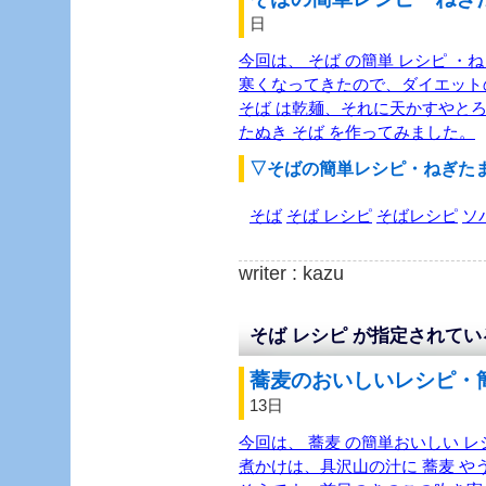
日
今回は、 そば の簡単 レシピ ・
寒くなってきたので、ダイエット
そば は乾麺、それに天かすやと
たぬき そば を作ってみました。
▽そばの簡単レシピ・ねぎた
そば
そば レシピ
そばレシピ
ソ
writer : kazu
そば レシピ が指定されて
蕎麦のおいしいレシピ・簡
13日
今回は、 蕎麦 の簡単おいしい レ
煮かけは、具沢山の汁に 蕎麦 