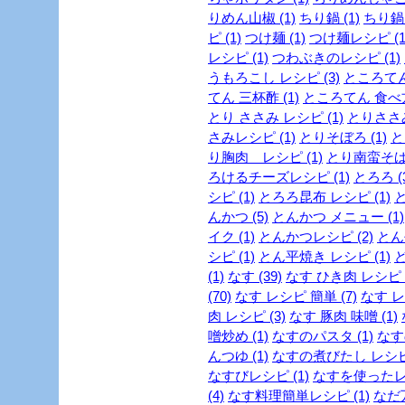
りめん山椒 (1)
ちり鍋 (1)
ちり鍋 
ピ (1)
つけ麺 (1)
つけ麺レシピ (1
レシピ (1)
つわぶきのレシピ (1)
うもろこし レシピ (3)
ところてん 
てん 三杯酢 (1)
ところてん 食べ方 
とり ささみ レシピ (1)
とりささみ
さみレシピ (1)
とりそぼろ (1)
と
り胸肉 レシピ (1)
とり南蛮そば 
ろけるチーズレシピ (1)
とろろ (
シピ (1)
とろろ昆布 レシピ (1)
と
んかつ (5)
とんかつ メニュー (1)
イク (1)
とんかつレシピ (2)
とん
シピ (1)
とん平焼き レシピ (1)
ど
(1)
なす (39)
なす ひき肉 レシピ (
(70)
なす レシピ 簡単 (7)
なす レ
肉 レシピ (3)
なす 豚肉 味噌 (1)
噌炒め (1)
なすのパスタ (1)
なす
んつゆ (1)
なすの煮びたし レシピ 
なすびレシピ (1)
なすを使ったレシ
(4)
なす料理簡単レシピ (1)
なだ万